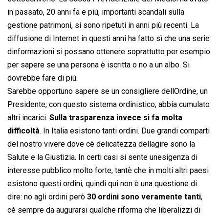
in passato, 20 anni fa e più, importanti scandali sulla
gestione patrimoni, si sono ripetuti in anni più recenti. La
diffusione di Internet in questi anni ha fatto sì che una serie
dinformazioni si possano ottenere soprattutto per esempio
per sapere se una persona è iscritta o no a un albo. Si
dovrebbe fare di più.
Sarebbe opportuno sapere se un consigliere dellOrdine, un
Presidente, con questo sistema ordinistico, abbia cumulato
altri incarici.
Sulla trasparenza invece si fa molta
difficoltà
. In Italia esistono tanti ordini. Due grandi comparti
del nostro vivere dove cè delicatezza dellagire sono la
Salute e la Giustizia. In certi casi si sente unesigenza di
interesse pubblico molto forte, tantè che in molti altri paesi
esistono questi ordini, quindi qui non è una questione di
dire: no agli ordini però
30 ordini sono veramente tanti
,
cè sempre da augurarsi qualche riforma che liberalizzi di