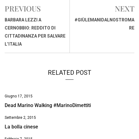
e
t
k
e
i
y
n
PREVIOUS
NEXT
b
s
e
a
l
L
t
o
A
d
d
i
BARBARA LEZZI A
#GIÙLEMANIDALNOSTROMA
o
p
I
s
n
CERNOBBIO: REDDITO DI
RE
k
p
n
k
CITTADINANZA PER SALVARE
L’ITALIA
RELATED POST
Giugno 17, 2015
Dead Marino Walking #MarinoDimettiti
Settembre 2, 2015
La bolla cinese