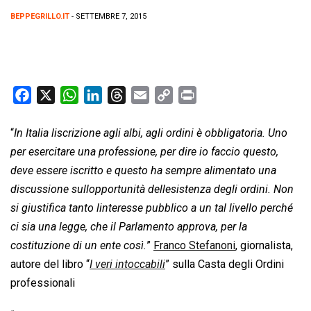
BEPPEGRILLO.IT
- SETTEMBRE 7, 2015
F
X
W
L
T
E
C
P
a
h
i
h
m
o
r
c
a
n
r
a
p
i
“
In Italia liscrizione agli albi, agli ordini è obbligatoria. Uno
e
t
k
e
i
y
n
per esercitare una professione, per dire io faccio questo,
b
s
e
a
l
L
t
deve essere iscritto e questo ha sempre alimentato una
o
A
d
d
i
discussione sullopportunità dellesistenza degli ordini. Non
o
p
I
s
n
si giustifica tanto linteresse pubblico a un tal livello perché
k
p
n
k
ci sia una legge, che il Parlamento approva, per la
costituzione di un ente così.
”
Franco Stefanoni
, giornalista,
autore del libro “
I veri intoccabili
” sulla Casta degli Ordini
professionali