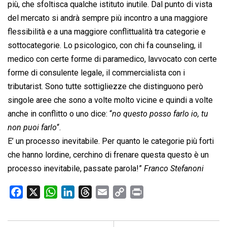
più, che sfoltisca qualche istituto inutile. Dal punto di vista
del mercato si andrà sempre più incontro a una maggiore
flessibilità e a una maggiore conflittualità tra categorie e
sottocategorie. Lo psicologico, con chi fa counseling, il
medico con certe forme di paramedico, lavvocato con certe
forme di consulente legale, il commercialista con i
tributarist. Sono tutte sottigliezze che distinguono però
singole aree che sono a volte molto vicine e quindi a volte
anche in conflitto o uno dice: “
no questo posso farlo io, tu
non puoi farlo
“.
E’ un processo inevitabile. Per quanto le categorie più forti
che hanno lordine, cerchino di frenare questa questo è un
processo inevitabile, passate parola!”
Franco Stefanoni
F
X
W
L
T
E
C
P
a
h
i
h
m
o
r
c
a
n
r
a
p
i