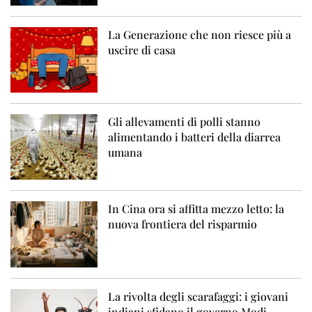
La Generazione che non riesce più a
uscire di casa
Gli allevamenti di polli stanno
alimentando i batteri della diarrea
umana
In Cina ora si affitta mezzo letto: la
nuova frontiera del risparmio
La rivolta degli scarafaggi: i giovani
indiani sfidano il governo Modi