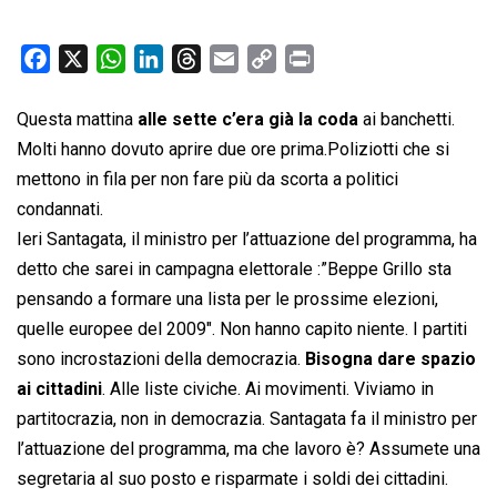
F
X
W
L
T
E
C
P
a
h
i
h
m
o
r
c
a
n
r
a
p
i
Questa mattina
alle sette c’era già la coda
ai banchetti.
e
t
k
e
i
y
n
Molti hanno dovuto aprire due ore prima.Poliziotti che si
b
s
e
a
l
L
t
mettono in fila per non fare più da scorta a politici
o
A
d
d
i
condannati.
o
p
I
s
n
Ieri Santagata, il ministro per l’attuazione del programma, ha
k
p
n
k
detto che sarei in campagna elettorale :”Beppe Grillo sta
pensando a formare una lista per le prossime elezioni,
quelle europee del 2009″. Non hanno capito niente. I partiti
sono incrostazioni della democrazia.
Bisogna dare spazio
ai cittadini
. Alle liste civiche. Ai movimenti. Viviamo in
partitocrazia, non in democrazia. Santagata fa il ministro per
l’attuazione del programma, ma che lavoro è? Assumete una
segretaria al suo posto e risparmate i soldi dei cittadini.