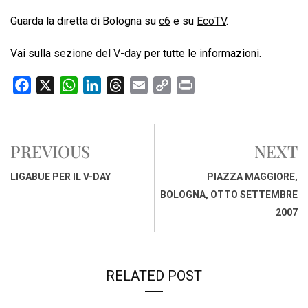
Guarda la diretta di Bologna su
c6
e su
EcoTV
.
Vai sulla
sezione del V-day
per tutte le informazioni.
F
X
W
L
T
E
C
P
a
h
i
h
m
o
r
c
a
n
r
a
p
i
e
t
k
e
i
y
n
PREVIOUS
NEXT
b
s
e
a
l
L
t
o
A
d
d
i
LIGABUE PER IL V-DAY
PIAZZA MAGGIORE,
o
p
I
s
n
BOLOGNA, OTTO SETTEMBRE
k
p
n
k
2007
RELATED POST