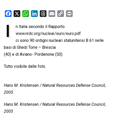
F
X
W
L
T
E
C
P
a
h
i
h
m
o
r
I
n Italia secondo il Rapporto
c
a
n
r
a
p
i
e
www.nrdc.org/nuclear/euro/euro.pdf
t
k
e
i
y
n
b
s
e
a
l
L
t
ci sono 90 ordigni nucleari statunitensi B 61 nelle
o
A
d
d
i
basi di Ghedi Torre – Brescia
o
p
I
s
n
(40) e di Aviano- Pordenone (50).
k
p
n
k
Tutto visibile dalle foto.
Hans M. Kristensen / Natural Resources Defense Council,
2005
Hans M. Kristensen / Natural Resources Defense Council,
2005