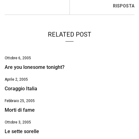
o
p
I
s
n
RISPOSTA
k
p
n
k
RELATED POST
Ottobre 6, 2005
Are you lonesome tonight?
Aprile 2, 2005
Coraggio Italia
Febbraio 25, 2005
Morti di fame
Ottobre 3, 2005
Le sette sorelle