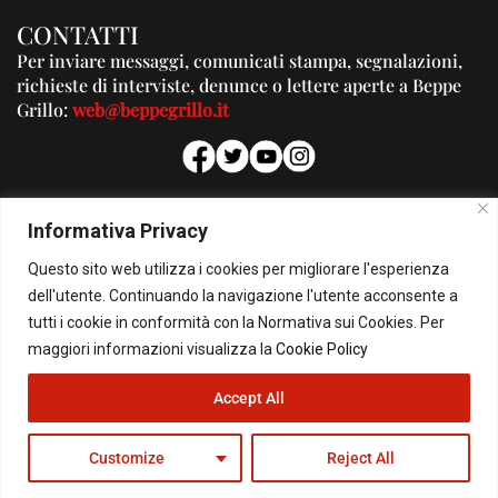
CONTATTI
Per inviare messaggi, comunicati stampa, segnalazioni,
richieste di interviste, denunce o lettere aperte a Beppe
Grillo:
web@beppegrillo.it
PUBBLICITA'
Informativa Privacy
Per la tua pubblicità su questo Blog:
Questo sito web utilizza i cookies per migliorare l'esperienza
pubblicita@beppegrillo.it
dell'utente. Continuando la navigazione l'utente acconsente a
tutti i cookie in conformità con la Normativa sui Cookies. Per
HOMEPAGE
COOKIE POLICY
PRIVACY POLICY
CONTATTI
maggiori informazioni visualizza la
Cookie Policy
Accept All
© Copyright 2026 - Il Blog di Beppe Grillo. All Rights Reserved - Powered by
happygrafic.com
Customize
Reject All