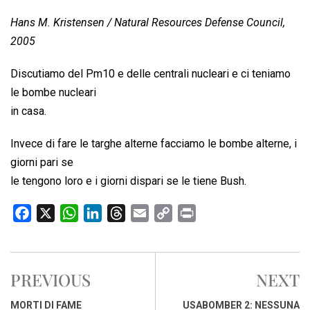
Hans M. Kristensen / Natural Resources Defense Council,
2005
Discutiamo del Pm10 e delle centrali nucleari e ci teniamo
le bombe nucleari
in casa.
Invece di fare le targhe alterne facciamo le bombe alterne, i
giorni pari se
le tengono loro e i giorni dispari se le tiene Bush.
F
X
W
L
T
E
C
P
a
h
i
h
m
o
r
c
a
n
r
a
p
i
e
t
k
e
i
y
n
PREVIOUS
NEXT
b
s
e
a
l
L
t
o
A
d
d
i
MORTI DI FAME
USABOMBER 2: NESSUNA