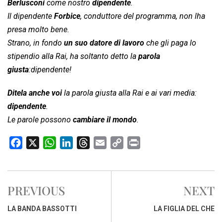
Berlusconi
come nostro
dipendente
.
Il dipendente
Forbice
, conduttore del programma, non lha
presa molto bene.
Strano, in fondo
un suo datore di lavoro
che gli paga lo
stipendio alla Rai, ha soltanto detto la
parola
giusta
:dipendente!
Ditela anche voi
la parola giusta alla Rai e ai vari media:
dipendente
.
Le parole possono
cambiare il mondo
.
F
X
W
L
T
E
C
P
a
h
i
h
m
o
r
c
a
n
r
a
p
i
e
t
k
e
i
y
n
PREVIOUS
NEXT
b
s
e
a
l
L
t
o
A
d
d
i
LA BANDA BASSOTTI
LA FIGLIA DEL CHE
o
p
I
s
n