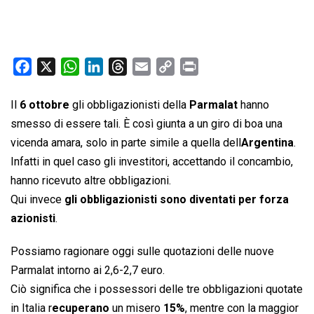
F
X
W
L
T
E
C
P
a
h
i
h
m
o
r
c
a
n
r
a
p
i
Il
6 ottobre
gli obbligazionisti della
Parmalat
hanno
e
t
k
e
i
y
n
smesso di essere tali. È così giunta a un giro di boa una
b
s
e
a
l
L
t
vicenda amara, solo in parte simile a quella dell
Argentina
.
o
A
d
d
i
Infatti in quel caso gli investitori, accettando il concambio,
o
p
I
s
n
hanno ricevuto altre obbligazioni.
k
p
n
k
Qui invece
gli obbligazionisti sono diventati per forza
azionisti
.
Possiamo ragionare oggi sulle quotazioni delle nuove
Parmalat intorno ai 2,6-2,7 euro.
Ciò significa che i possessori delle tre obbligazioni quotate
in Italia r
ecuperano
un misero
15%
, mentre con la maggior