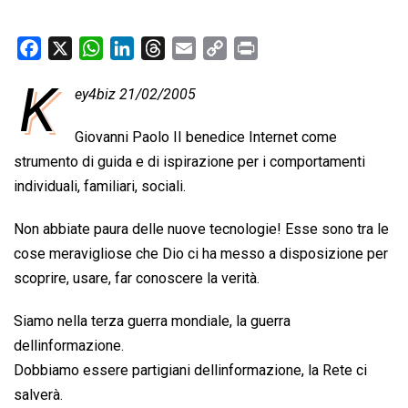
F
X
W
L
T
E
C
P
a
h
i
h
m
o
r
K
ey4biz 21/02/2005
c
a
n
r
a
p
i
e
t
k
e
i
y
n
Giovanni Paolo II benedice Internet come
b
s
e
a
l
L
t
strumento di guida e di ispirazione per i comportamenti
o
A
d
d
i
individuali, familiari, sociali.
o
p
I
s
n
k
p
n
k
Non abbiate paura delle nuove tecnologie! Esse sono tra le
cose meravigliose che Dio ci ha messo a disposizione per
scoprire, usare, far conoscere la verità.
Siamo nella terza guerra mondiale, la guerra
dellinformazione.
Dobbiamo essere partigiani dellinformazione, la Rete ci
salverà.