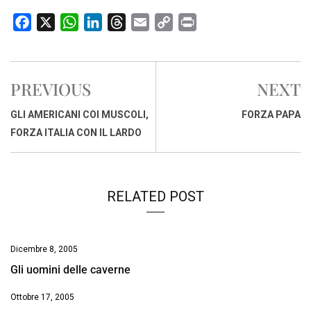
F
X
W
L
T
E
C
P
a
h
i
h
m
o
r
c
a
n
r
a
p
i
e
t
k
e
i
y
n
PREVIOUS
NEXT
b
s
e
a
l
L
t
o
A
d
d
i
GLI AMERICANI COI MUSCOLI,
FORZA PAPA
o
p
I
s
n
FORZA ITALIA CON IL LARDO
k
p
n
k
RELATED POST
Dicembre 8, 2005
Gli uomini delle caverne
Ottobre 17, 2005