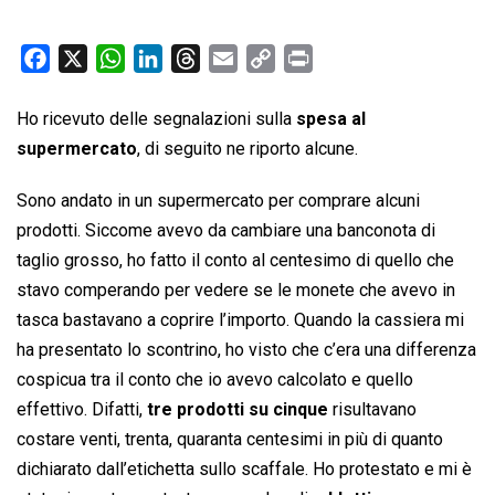
F
X
W
L
T
E
C
P
a
h
i
h
m
o
r
c
a
n
r
a
p
i
Ho ricevuto delle segnalazioni sulla
spesa al
e
t
k
e
i
y
n
supermercato
, di seguito ne riporto alcune.
b
s
e
a
l
L
t
Sono andato in un supermercato per comprare alcuni
o
A
d
d
i
prodotti. Siccome avevo da cambiare una banconota di
o
p
I
s
n
k
p
n
k
taglio grosso, ho fatto il conto al centesimo di quello che
stavo comperando per vedere se le monete che avevo in
tasca bastavano a coprire l’importo. Quando la cassiera mi
ha presentato lo scontrino, ho visto che c’era una differenza
cospicua tra il conto che io avevo calcolato e quello
effettivo. Difatti,
tre prodotti su cinque
risultavano
costare venti, trenta, quaranta centesimi in più di quanto
dichiarato dall’etichetta sullo scaffale. Ho protestato e mi è