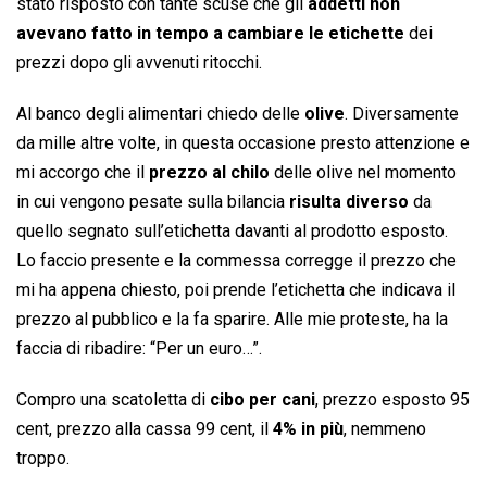
stato risposto con tante scuse che gli
addetti non
avevano fatto in tempo a cambiare le etichette
dei
prezzi dopo gli avvenuti ritocchi.
Al banco degli alimentari chiedo delle
olive
. Diversamente
da mille altre volte, in questa occasione presto attenzione e
mi accorgo che il
prezzo al chilo
delle olive nel momento
in cui vengono pesate sulla bilancia
risulta diverso
da
quello segnato sull’etichetta davanti al prodotto esposto.
Lo faccio presente e la commessa corregge il prezzo che
mi ha appena chiesto, poi prende l’etichetta che indicava il
prezzo al pubblico e la fa sparire. Alle mie proteste, ha la
faccia di ribadire: “Per un euro…”.
Compro una scatoletta di
cibo per cani
, prezzo esposto 95
cent, prezzo alla cassa 99 cent, il
4% in più
, nemmeno
troppo.