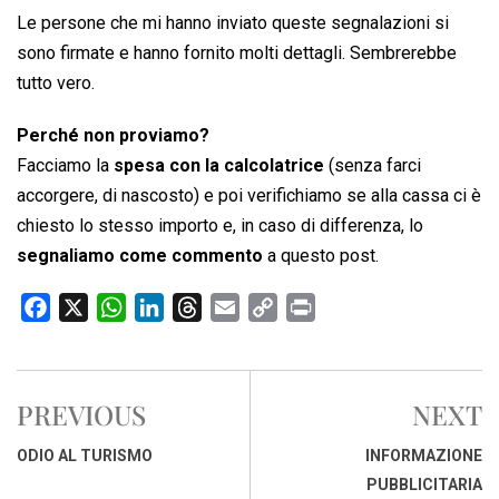
Le persone che mi hanno inviato queste segnalazioni si
sono firmate e hanno fornito molti dettagli. Sembrerebbe
tutto vero.
Perché non proviamo?
Facciamo la
spesa con la calcolatrice
(senza farci
accorgere, di nascosto) e poi verifichiamo se alla cassa ci è
chiesto lo stesso importo e, in caso di differenza, lo
segnaliamo come commento
a questo post.
F
X
W
L
T
E
C
P
a
h
i
h
m
o
r
c
a
n
r
a
p
i
e
t
k
e
i
y
n
PREVIOUS
NEXT
b
s
e
a
l
L
t
o
A
d
d
i
ODIO AL TURISMO
INFORMAZIONE
o
p
I
s
n
PUBBLICITARIA