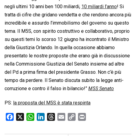
negli ultimi 10 anni ben 100 miliardi,
10 miliardi l’anno
! Si
tratta di cifre che gridano vendetta e che rendono ancora più
incredibile e assurdo l’immobilismo del governo su questo
tema. Il M5S, con spirito costruttivo e collaborativo, proprio
su questi temi lo scorso 12 giugno ha incontrato il Ministro
della Giustizia Orlando. In quella occasione abbiamo
presentato le nostre proposte che erano già in discussione
nella Commissione Giustizia del Senato insieme ad altre
del Pd a prima firma del presidente Grasso. Non c’è più
tempo da perdere. Il Senato discuta subito la legge anti-
corruzione e contro il falso in bilancio!”
M5S Senato
PS:
la proposta del M5S è stata respinta
F
X
W
L
T
E
C
P
a
h
i
h
m
o
r
c
a
n
r
a
p
i