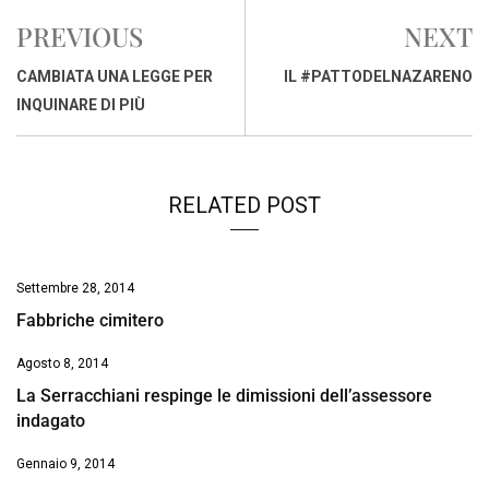
e
t
k
e
i
y
n
PREVIOUS
NEXT
b
s
e
a
l
L
t
o
A
d
d
i
CAMBIATA UNA LEGGE PER
IL #PATTODELNAZARENO
o
p
I
s
n
INQUINARE DI PIÙ
k
p
n
k
RELATED POST
Settembre 28, 2014
Fabbriche cimitero
Agosto 8, 2014
La Serracchiani respinge le dimissioni dell’assessore
indagato
Gennaio 9, 2014