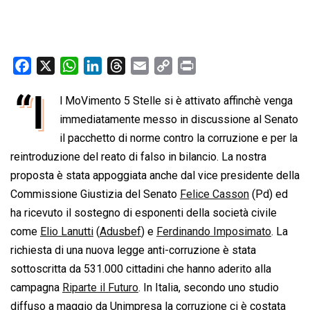
F
X
W
L
T
E
C
P
a
h
i
h
m
o
r
“I
l MoVimento 5 Stelle si è attivato affinchè venga
c
a
n
r
a
p
i
e
immediatamente messo in discussione al Senato
t
k
e
i
y
n
b
s
e
a
l
L
t
il pacchetto di norme contro la corruzione e per la
o
A
d
d
i
reintroduzione del reato di falso in bilancio. La nostra
o
p
I
s
n
proposta è stata appoggiata anche dal vice presidente della
k
p
n
k
Commissione Giustizia del Senato
Felice Casson
(Pd) ed
ha ricevuto il sostegno di esponenti della società civile
come
Elio Lanutti
(
Adusbef
) e
Ferdinando Imposimato
. La
richiesta di una nuova legge anti-corruzione è stata
sottoscritta da 531.000 cittadini che hanno aderito alla
campagna
Riparte il Futuro
. In Italia, secondo uno studio
diffuso a maggio da Unimpresa la corruzione ci è costata