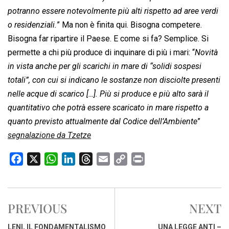
potranno essere notevolmente più alti rispetto ad aree verdi
o residenziali.
” Ma non è finita qui. Bisogna competere.
Bisogna far ripartire il Paese. E come si fa? Semplice. Si
permette a chi più produce di inquinare di più i mari: “
Novità
in vista anche per gli scarichi in mare di “solidi sospesi
totali”, con cui si indicano le sostanze non disciolte presenti
nelle acque di scarico […]. Più si produce e più alto sarà il
quantitativo che potrà essere scaricato in mare rispetto a
quanto previsto attualmente dal Codice dell’Ambiente
”
segnalazione da Tzetze
F
X
W
L
T
E
C
P
a
h
i
h
m
o
r
c
a
n
r
a
p
i
e
t
k
e
i
y
n
PREVIOUS
NEXT
b
s
e
a
l
L
t
o
A
d
d
i
LENI, IL FONDAMENTALISMO
UNA LEGGE ANTI –