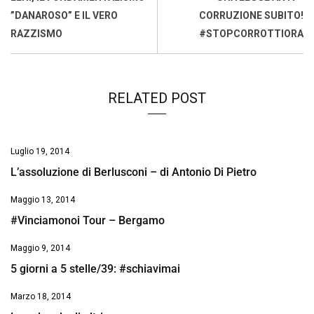
o
p
I
s
n
”DANAROSO” E IL VERO
CORRUZIONE SUBITO!
k
p
n
k
RAZZISMO
#STOPCORROTTIORA
RELATED POST
Luglio 19, 2014
L’assoluzione di Berlusconi – di Antonio Di Pietro
Maggio 13, 2014
#Vinciamonoi Tour – Bergamo
Maggio 9, 2014
5 giorni a 5 stelle/39: #schiavimai
Marzo 18, 2014