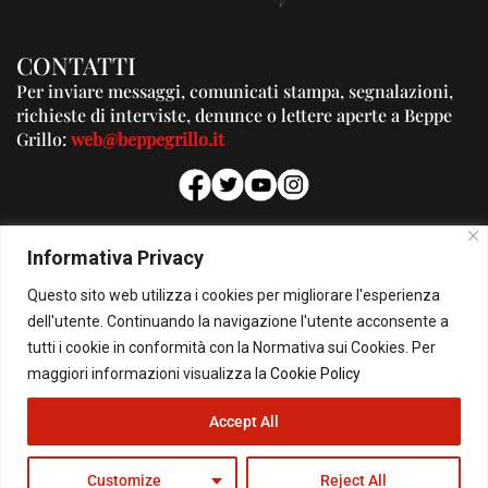
CONTATTI
Per inviare messaggi, comunicati stampa, segnalazioni,
richieste di interviste, denunce o lettere aperte a Beppe
Grillo:
web@beppegrillo.it
PUBBLICITA'
Informativa Privacy
Per la tua pubblicità su questo Blog:
Questo sito web utilizza i cookies per migliorare l'esperienza
pubblicita@beppegrillo.it
dell'utente. Continuando la navigazione l'utente acconsente a
tutti i cookie in conformità con la Normativa sui Cookies. Per
HOMEPAGE
COOKIE POLICY
PRIVACY POLICY
CONTATTI
maggiori informazioni visualizza la
Cookie Policy
Accept All
© Copyright 2026 - Il Blog di Beppe Grillo. All Rights Reserved - Powered by
happygrafic.com
Customize
Reject All