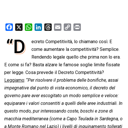
F
X
W
L
T
E
C
P
a
h
i
h
m
o
r
“D
ecreto Competitività, lo chiamano così. E
c
a
n
r
a
p
i
e
come aumentare la competitività? Semplice.
t
k
e
i
y
n
b
s
e
a
l
L
t
Rendendo legale quello che prima non lo era.
o
A
d
d
i
E come si fa? Basta alzare le famose soglie limite fissate
o
p
I
s
n
per legge. Cosa prevede il Decreto Competitività?
k
p
n
k
Leggiamo
: “
Per risolvere il problema delle bonifiche, assai
impegnative dal punto di vista economico, il decreto del
governo pare aver escogitato un modo semplice e veloce:
equiparare i valori consentiti a quelli delle aree industriali. In
questo modo, pur interessando coste, boschi e zone di
macchia mediterranea (come a Capo Teulada in Sardegna, o
a Monte Romano nel Lazio) i livelli di inquinamento tollerati