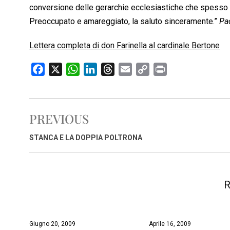
conversione delle gerarchie ecclesiastiche che spesso 
Preoccupato e amareggiato, la saluto sinceramente.”
Pao
Lettera completa di don Farinella al cardinale Bertone
F
X
W
L
T
E
C
P
a
h
i
h
m
o
r
c
a
n
r
a
p
i
e
t
k
e
i
y
n
PREVIOUS
b
s
e
a
l
L
t
o
A
d
d
i
STANCA E LA DOPPIA POLTRONA
o
p
I
s
n
k
p
n
k
R
Giugno 20, 2009
Aprile 16, 2009