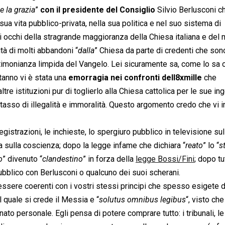
 e la grazia
”
con il presidente del Consiglio
Silvio Berlusconi c
 sua vita pubblico-privata, nella sua politica e nel suo sistema di
li occhi della stragrande maggioranza della Chiesa italiana e del
à di molti abbandoni “
dalla
” Chiesa da parte di credenti che sono
estimonianza limpida del Vangelo. Lei sicuramente sa, come lo sa 
anno vi è stata una
emorragia nei confronti dell8xmille
che
ltre istituzioni pur di toglierlo alla Chiesa cattolica per le sue i
asso di illegalità e immoralità. Questo argomento credo che vi i
gistrazioni, le inchieste, lo spergiuro pubblico in televisione sul
 ha sulla coscienza; dopo la legge infame che dichiara “
reato
” lo “
s
o
” divenuto “
clandestino
” in forza della
legge Bossi/Fini
; dopo tu
ubblico con Berlusconi o qualcuno dei suoi scherani.
essere coerenti con i vostri stessi principi che spesso esigete da
il quale si crede il Messia e “
solutus omnibus legibus
“, visto che
ato personale. Egli pensa di potere comprare tutto: i tribunali, le