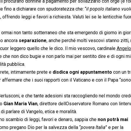
li procurano donnine a pagamento per sollazzarlo con orge (e fo
te fino a dichiarare con spudoratezza che: “
il popolo italiano vuo
o
, offrendo leggi e favori a richiesta. Valuti lei se le lenticchie fuor
ormai non tanto sotterraneo che sta emergendo di giorno in gio
io ancora
separazione
, anche perché molti vescovi stanno zitti,
cuor leggero quello che le dico. Il mio vescovo, cardinale
Angelo
e che non dico bugie e non parlo mai per sentito dire e di ogni m
tà pubblica.
 prete, intimamente prete e
disdica ogni appuntamento
con un tr
affermare che i suoi rapporti con il Vaticano e con il Papa “
sono
 Berlusconi, e che tante adesioni sta raccogliendo nel mondo cre
to
Gian Maria Vian
, direttore dellOsservatore Romano con linterv
o di parlare di Vangelo, etica e moralità.
no scambio di leggi, favori e denaro, sappia che
non potrà mai
orno pregano Dio per la salvezza della “
povera Italia
” e per la