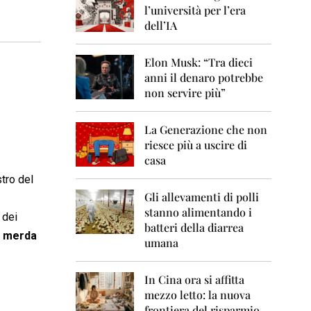
0
l’università per l’era
6
dell’IA
2
0
Elon Musk: “Tra dieci
0
anni il denaro potrebbe
7
non servire più”
2
0
La Generazione che non
0
8
riesce più a uscire di
casa
2
stro del
0
0
Gli allevamenti di polli
9
stanno alimentando i
 dei
batteri della diarrea
2
a merda
umana
0
1
0
In Cina ora si affitta
mezzo letto: la nuova
2
frontiera del risparmio