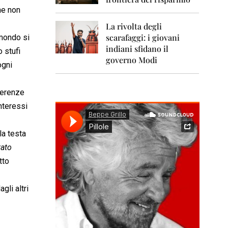
0
1
he non
1
La rivolta degli
scarafaggi: i giovani
 mondo si
2
0
indiani sfidano il
 stufi
1
governo Modi
ogni
2
2
ngerenze
0
1
nteressi
3
la testa
2
0
tato
1
tto
4
2
gli altri
0
1
5
2