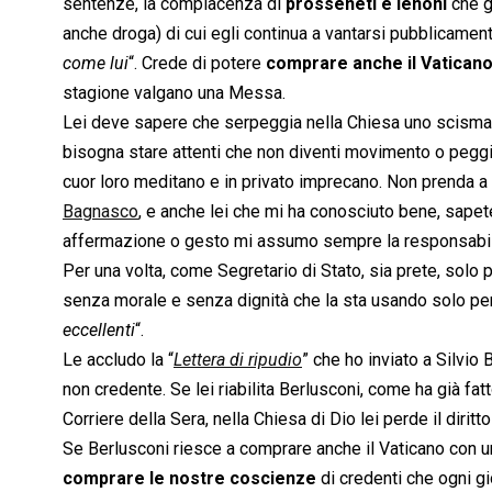
sentenze, la compiacenza di
prosseneti e lenoni
che g
anche droga) di cui egli continua a vantarsi pubblicamen
come lui
“. Crede di potere
comprare anche il Vatican
stagione valgano una Messa.
Lei deve sapere che serpeggia nella Chiesa uno scisma 
bisogna stare attenti che non diventi movimento o pegg
cuor loro meditano e in privato imprecano. Non prenda a 
Bagnasco
, e anche lei che mi ha conosciuto bene, sapet
affermazione o gesto mi assumo sempre la responsabili
Per una volta, come Segretario di Stato, sia prete, solo
senza morale e senza dignità che la sta usando solo per 
eccellenti
“.
Le accludo la “
Lettera di ripudio
” che ho inviato a Silvio
non credente. Se lei riabilita Berlusconi, come ha già fat
Corriere della Sera, nella Chiesa di Dio lei perde il diritt
Se Berlusconi riesce a comprare anche il Vaticano con u
comprare le nostre coscienze
di credenti che ogni gi