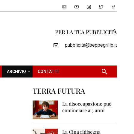
PER LA TUA PUBBLICITÀ
pubblicita@beppegrillo.it
ARCHIVIO
CONTATTI
TERRA FUTURA
2
0
La disoccupazione può
0
cominciare a 5 anni
5
2
0
La Cina ridisegna