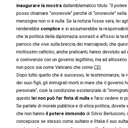
inaugurare la mostra
dallemblematico titolo: “
Il potere
posso chiamare “
onorevole
” perché di “
onorevole
” nella
menzogne non vi è nulla. Se la notizia fosse vera, lei ag
renderebbe
complice
e si assumerebbe la responsabilit
che la politica della diplomazia sovrasti e affossi la t
parroco che vive sulla breccia dei marciapiedi, che quest
moltissimi cattolici, anche praticanti, hanno devoluto ad a
e connivenze con un governo legittimo, ma ad altissimo t
non poco sia come Vaticano che come
CEI
.
Dopo tutto quello che è successo, le testimonianze, le re
dei suoi figli, gli immigrati morti in mare che il governo
personale
“, cioè la condizione esistenziale di “
immigrat
questo
lei non può far finta di nulla
e farsi vedere in p
Se parlate di morale pubblica e di etica politica, dovete 
che non hanno
il potere immondo
di Silvio Berlusconi, 
concepisce se stesso come sultano e lItalia il suo sultan