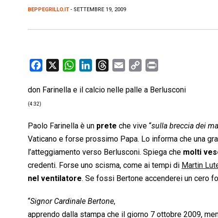
BEPPEGRILLO.IT
- SETTEMBRE 19, 2009
F
X
W
L
T
E
C
P
a
h
i
h
m
o
r
don Farinella e il calcio nelle palle a Berlusconi
c
a
n
r
a
p
i
e
t
k
e
i
y
n
(4:32)
b
s
e
a
l
L
t
Paolo Farinella è un
prete
che vive “
sulla breccia dei ma
o
A
d
d
i
Vaticano e forse prossimo Papa. Lo informa che una gran
o
p
I
s
n
l’atteggiamento verso Berlusconi. Spiega che
molti ves
k
p
n
k
credenti. Forse uno scisma, come ai tempi di
Martin Lut
nel ventilatore
. Se fossi Bertone accenderei un cero fo
“
Signor Cardinale Bertone
,
apprendo dalla stampa che il giorno 7 ottobre 2009, memo