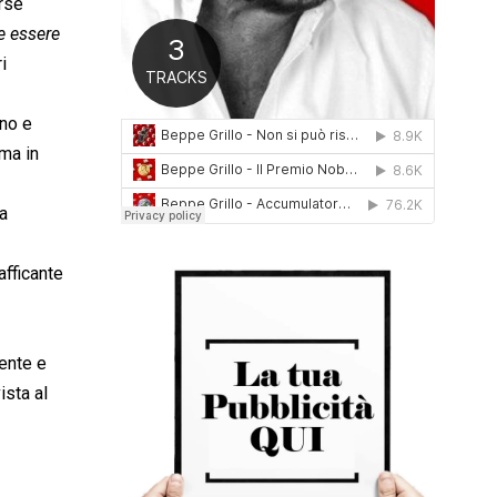
rse
0
le essere
1
6
i
rno e
 ma in
ia
afficante
dente e
ista al