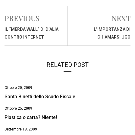
c
a
n
r
a
p
i
e
t
k
e
i
y
n
PREVIOUS
NEXT
b
s
e
a
l
L
t
o
A
d
d
i
IL “MERDA WALL” DI D’ALIA
L’IMPORTANZA DI
o
p
I
s
n
CONTRO INTERNET
CHIAMARSI UGO
k
p
n
k
RELATED POST
Ottobre 20, 2009
Santa Binetti dello Scudo Fiscale
Ottobre 25, 2009
Plastica o carta? Niente!
Settembre 18, 2009