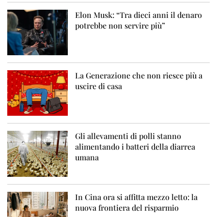
Elon Musk: “Tra dieci anni il denaro
potrebbe non servire più”
La Generazione che non riesce più a
uscire di casa
Gli allevamenti di polli stanno
alimentando i batteri della diarrea
umana
In Cina ora si affitta mezzo letto: la
nuova frontiera del risparmio