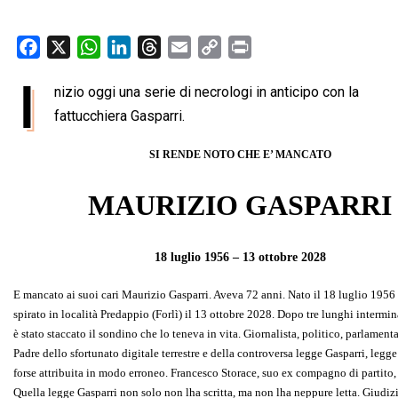
F
X
W
L
T
E
C
P
a
h
i
h
m
o
r
I
nizio oggi una serie di necrologi in anticipo con la
c
a
n
r
a
p
i
e
fattucchiera Gasparri.
t
k
e
i
y
n
b
s
e
a
l
L
t
SI RENDE NOTO CHE E’ MANCATO
o
A
d
d
i
o
p
I
s
n
MAURIZIO GASPARRI
k
p
n
k
18 luglio 1956 – 13 ottobre 2028
E mancato ai suoi cari Maurizio Gasparri. Aveva 72 anni. Nato il 18 luglio 195
spirato in località Predappio (Forlì) il 13 ottobre 2028. Dopo tre lunghi intermin
è stato staccato il sondino che lo teneva in vita. Giornalista, politico, parlamenta
Padre dello sfortunato digitale terrestre e della controversa legge Gasparri, legge
forse attribuita in modo erroneo. Francesco Storace, suo ex compagno di partito, 
Quella legge Gasparri non solo non lha scritta, ma non lha neppure letta. Giudizi