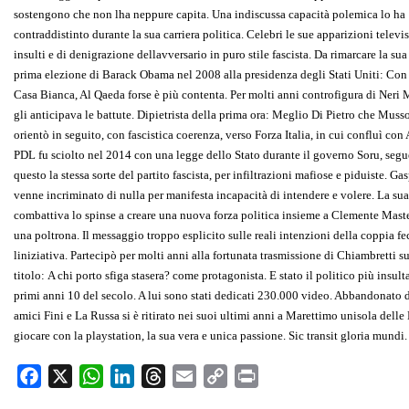
sostengono che non lha neppure capita. Una indiscussa capacità polemica lo ha
contraddistinto durante la sua carriera politica. Celebri le sue apparizioni televis
insulti e di denigrazione dellavversario in puro stile fascista. Da rimarcare la sua 
prima elezione di Barack Obama nel 2008 alla presidenza degli Stati Uniti: Co
Casa Bianca, Al Qaeda forse è più contenta. Per molti anni controfigura di Neri
gli anticipava le battute. Dipietrista della prima ora: Meglio Di Pietro che Mussoli
orientò in seguito, con fascistica coerenza, verso Forza Italia, in cui confluì con
PDL fu sciolto nel 2014 con una legge dello Stato durante il governo Soru, seg
questo la stessa sorte del partito fascista, per infiltrazioni mafiose e piduiste. Ga
venne incriminato di nulla per manifesta incapacità di intendere e volere. La su
combattiva lo spinse a creare una nuova forza politica insieme a Clemente Maste
una poltrona. Il messaggio troppo esplicito sulle reali intenzioni della coppia fec
liniziativa. Partecipò per molti anni alla fortunata trasmissione di Chiambretti s
titolo: A chi porto sfiga stasera? come protagonista. E stato il politico più insul
primi anni 10 del secolo. A lui sono stati dedicati 230.000 video. Abbandonato 
amici Fini e La Russa si è ritirato nei suoi ultimi anni a Marettimo unisola delle
giocare con la playstation, la sua vera e unica passione. Sic transit gloria mundi.
F
X
W
L
T
E
C
P
a
h
i
h
m
o
r