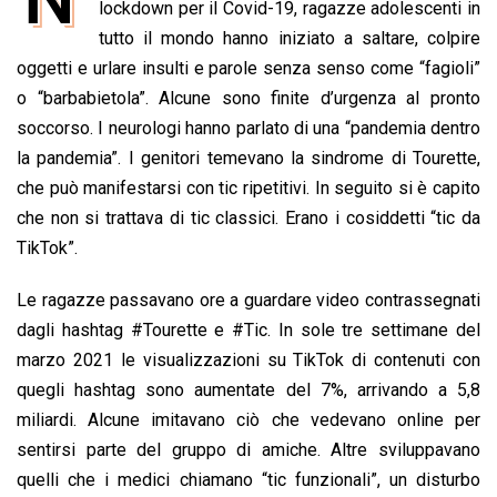
lockdown per il Covid-19, ragazze adolescenti in
o
p
I
s
n
tutto il mondo hanno iniziato a saltare, colpire
k
p
n
k
oggetti e urlare insulti e parole senza senso come “fagioli”
o “barbabietola”. Alcune sono finite d’urgenza al pronto
soccorso. I neurologi hanno parlato di una “pandemia dentro
la pandemia”. I genitori temevano la sindrome di Tourette,
che può manifestarsi con tic ripetitivi. In seguito si è capito
che non si trattava di tic classici. Erano i cosiddetti “tic da
TikTok”.
Le ragazze passavano ore a guardare video contrassegnati
dagli hashtag #Tourette e #Tic. In sole tre settimane del
marzo 2021 le visualizzazioni su TikTok di contenuti con
quegli hashtag sono aumentate del 7%, arrivando a 5,8
miliardi. Alcune imitavano ciò che vedevano online per
sentirsi parte del gruppo di amiche. Altre sviluppavano
quelli che i medici chiamano “tic funzionali”, un disturbo