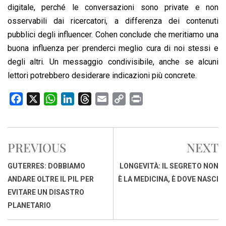
digitale, perché le conversazioni sono private e non
osservabili dai ricercatori, a differenza dei contenuti
pubblici degli influencer. Cohen conclude che meritiamo una
buona influenza per prenderci meglio cura di noi stessi e
degli altri. Un messaggio condivisibile, anche se alcuni
lettori potrebbero desiderare indicazioni più concrete.
F
X
W
L
T
E
C
P
a
h
i
h
m
o
r
c
a
n
r
a
p
i
e
t
k
e
i
y
n
PREVIOUS
NEXT
b
s
e
a
l
L
t
o
A
d
d
i
GUTERRES: DOBBIAMO
LONGEVITÀ: IL SEGRETO NON
o
p
I
s
n
ANDARE OLTRE IL PIL PER
È LA MEDICINA, È DOVE NASCI
k
p
n
k
EVITARE UN DISASTRO
PLANETARIO