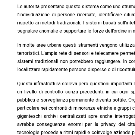
Le autorità presentano questo sistema come uno strumen
l’individuazione di persone ricercate, identificare sit
rispetto ai metodi tradizionali. I sistemi basati sull’in
segnalare anomalie e supportare le forze dell’ordine in 
In molte aree urbane questi strumenti vengono utilizzati
terroristici. L’ampia rete di sensori e telecamere permet
sistemi tradizionali non potrebbero raggiungere. In con
localizzare rapidamente persone disperse o di ricostruir
Questa infrastruttura solleva però questioni important
un livello di controllo senza precedenti, in cui ogni 
pubblica e sorveglianza permanente diventa sottile. Organi
particolare nei confronti di minoranze etniche e gruppi c
giganteschi archivi centralizzati apre anche interroga
avrebbe conseguenze enormi per la privacy dei citta
tecnologie procede a ritmi rapidi e coinvolge aziende pr