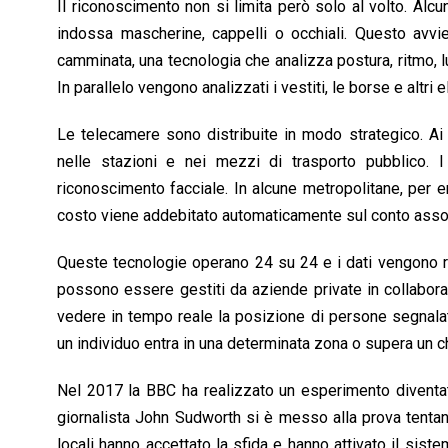
Il riconoscimento non si limita però solo al volto. Alcu
indossa mascherine, cappelli o occhiali. Questo avvi
camminata, una tecnologia che analizza postura, ritmo, lu
In parallelo vengono analizzati i vestiti, le borse e altri
Le telecamere sono distribuite in modo strategico. Ai pr
nelle stazioni e nei mezzi di trasporto pubblico. I
riconoscimento facciale. In alcune metropolitane, per en
costo viene addebitato automaticamente sul conto associa
Queste tecnologie operano 24 su 24 e i dati vengono rac
possono essere gestiti da aziende private in collaboraz
vedere in tempo reale la posizione di persone segnalate
un individuo entra in una determinata zona o supera un c
Nel 2017 la BBC ha realizzato un esperimento diventato
giornalista John Sudworth si è messo alla prova tentando
locali hanno accettato la sfida e hanno attivato il sist