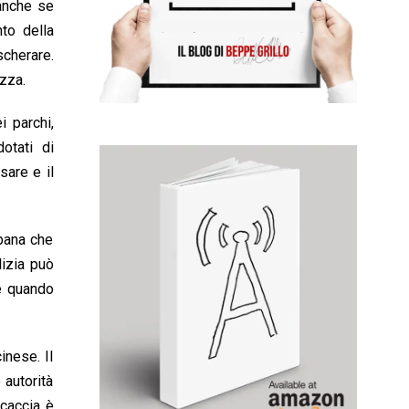
 anche se
nto della
scherare.
ezza.
i parchi,
otati di
sare e il
rbana che
lizia può
he quando
inese. Il
 autorità
 caccia è