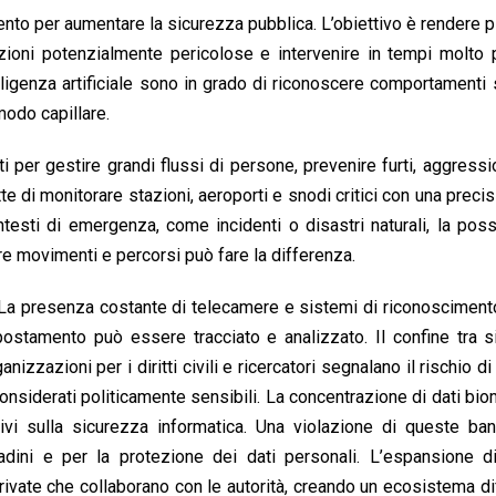
to per aumentare la sicurezza pubblica. L’obiettivo è rendere p
uazioni potenzialmente pericolose e intervenire in tempi molto 
telligenza artificiale sono in grado di riconoscere comportamenti 
modo capillare.
 per gestire grandi flussi di persone, prevenire furti, aggressio
te di monitorare stazioni, aeroporti e snodi critici con una preci
testi di emergenza, come incidenti o disastri naturali, la possi
e movimenti e percorsi può fare la differenza.
i. La presenza costante di telecamere e sistemi di riconoscimen
spostamento può essere tracciato e analizzato. Il confine tra 
zzazioni per i diritti civili e ricercatori segnalano il rischio di 
onsiderati politicamente sensibili. La concentrazione di dati biom
tivi sulla sicurezza informatica. Una violazione di queste ba
dini e per la protezione dei dati personali. L’espansione d
ivate che collaborano con le autorità, creando un ecosistema dif