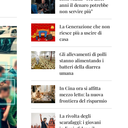
0
anni il denaro potrebbe
6
non servire più”
2
0
La Generazione che non
0
7
riesce più a uscire di
casa
2
0
0
Gli allevamenti di polli
8
stanno alimentando i
batteri della diarrea
2
umana
0
0
9
In Cina ora si affitta
mezzo letto: la nuova
2
frontiera del risparmio
0
1
0
La rivolta degli
scarafaggi: i giovani
2