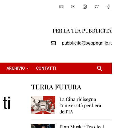
PER LA TUA PUBBLICITÀ
pubblicita@beppegrillo.it
ARCHIVIO
CONTATTI
TERRA FUTURA
2
 ti
0
La Cina ridisegna
0
l’università per l’era
5
dell’IA
2
0
Elon Musk: “Tra dieci