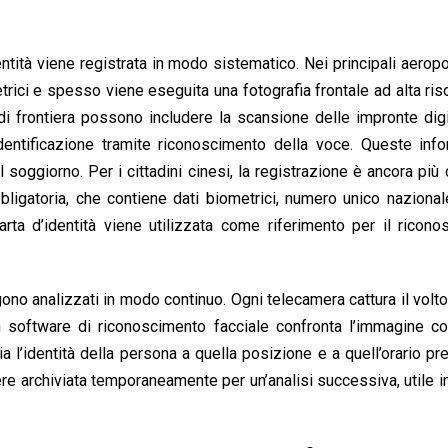
ntità viene registrata in modo sistematico. Nei principali aeropo
trici e spesso viene eseguita una fotografia frontale ad alta ris
di frontiera possono includere la scansione delle impronte digit
identificazione tramite riconoscimento della voce. Queste inf
 soggiorno. Per i cittadini cinesi, la registrazione è ancora più c
bligatoria, che contiene dati biometrici, numero unico nazional
arta d’identità viene utilizzata come riferimento per il ricon
gono analizzati in modo continuo. Ogni telecamera cattura il volto 
n software di riconoscimento facciale confronta l’immagine co
a l’identità della persona a quella posizione e a quell’orario pr
e archiviata temporaneamente per un’analisi successiva, utile i