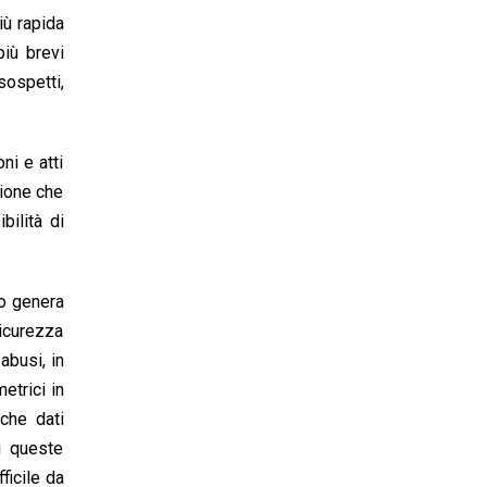
iù rapida
più brevi
sospetti,
ni e atti
sione che
bilità di
to genera
sicurezza
abusi, in
etrici in
nche dati
i queste
ficile da