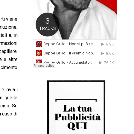
0
1
6
rti viene
oluzione,
ali e, in
ormazioni
apillare.
e e altre
oscimento
e invia i
n quelle
eciso. Se
n caso di