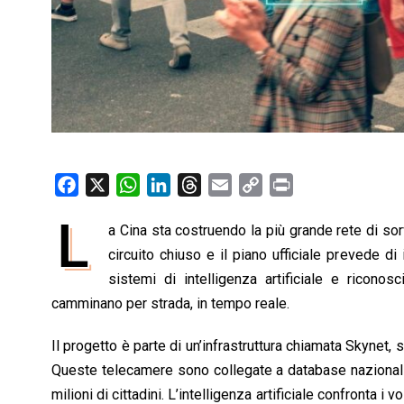
F
X
W
L
T
E
C
P
a
h
i
h
m
o
r
L
a Cina sta costruendo la più grande rete di sor
c
a
n
r
a
p
i
e
circuito chiuso e il piano ufficiale prevede di
t
k
e
i
y
n
b
s
e
a
l
L
t
sistemi di intelligenza artificiale e ricono
o
A
d
d
i
camminano per strada, in tempo reale.
o
p
I
s
n
Il progetto è parte di un’infrastruttura chiamata Skynet, s
k
p
n
k
Queste telecamere sono collegate a database nazionali c
milioni di cittadini. L’intelligenza artificiale confronta i 