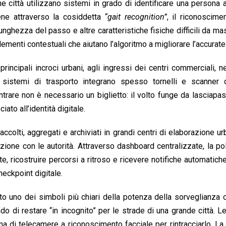
ne città utilizzano sistemi in grado di identificare una persona
ene attraverso la cosiddetta
“gait recognition”
, il riconoscime
nghezza del passo e altre caratteristiche fisiche difficili da ma
 elementi contestuali che aiutano l’algoritmo a migliorare l’accurat
incipali incroci urbani, agli ingressi dei centri commerciali, ne
 sistemi di trasporto integrano spesso tornelli e scanner d
trare non è necessario un biglietto: il volto funge da lasciapas
to all’identità digitale.
colti, aggregati e archiviati in grandi centri di elaborazione u
ione con le autorità. Attraverso dashboard centralizzate, la po
, ricostruire percorsi a ritroso e ricevere notifiche automatic
heckpoint digitale.
 uno dei simboli più chiari della potenza della sorveglianza c
 di restare “in incognito” per le strade di una grande città. Le
ema di telecamere a riconoscimento facciale per rintracciarlo. La