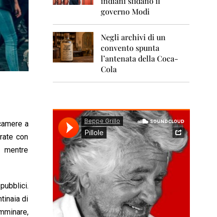
indiani sfidano il
0
1
governo Modi
1
Negli archivi di un
2
0
convento spunta
1
l’antenata della Coca-
2
Cola
2
0
1
3
ecamere a
2
0
grate con
1
e mentre
4
2
0
pubblici.
1
5
tinaia di
camminare,
2