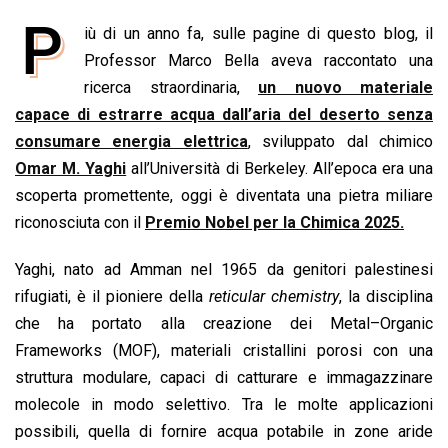
a
h
i
h
m
o
r
P
iù di un anno fa, sulle pagine di questo blog, il
c
a
n
r
a
p
i
e
Professor Marco Bella aveva raccontato una
t
k
e
i
y
n
b
s
e
a
l
L
t
ricerca straordinaria,
un nuovo materiale
o
A
d
d
i
capace di estrarre acqua dall’aria del deserto senza
o
p
I
s
n
consumare energia elettrica
, sviluppato dal chimico
k
p
n
k
Omar M. Yaghi
all’Università di Berkeley. All’epoca era una
scoperta promettente, oggi è diventata una pietra miliare
riconosciuta con il
Premio Nobel per la Chimica 2025.
Yaghi, nato ad Amman nel 1965 da genitori palestinesi
rifugiati, è il pioniere della
reticular chemistry
, la disciplina
che ha portato alla creazione dei Metal–Organic
Frameworks (MOF), materiali cristallini porosi con una
struttura modulare, capaci di catturare e immagazzinare
molecole in modo selettivo. Tra le molte applicazioni
possibili, quella di fornire acqua potabile in zone aride