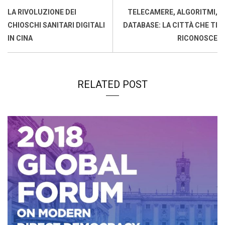
o
A
d
d
i
LA RIVOLUZIONE DEI
TELECAMERE, ALGORITMI,
o
p
I
s
n
CHIOSCHI SANITARI DIGITALI
DATABASE: LA CITTÀ CHE TI
k
p
n
k
IN CINA
RICONOSCE
RELATED POST