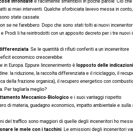
 cose infondate
e facilmente smentibili in poche parole. Ciò che
atti ai miei interventi. Qualche sforbiciata lavevo messa in conto
 sono state cassate.
n se ne farebbero. Dopo che sono stati tolti ai nuovi inceneritori
e Prodi li ha reintrodotti con un apposito decreto per i tre nuovi 
differenziata
. Se le quantità di rifiuti conferiti a un inceneritore
 deficit economico crescerebbe.
re in Europa. Eppure lincenerimento è
lopposto delle indicazion
ine: la riduzione, la raccolta differenziata e il riciclaggio, il recu
 della frazione organica), il recupero energetico con combusti
. Per tagliarla meglio?
ttamento Meccanico-Biologico
e i suoi vantaggi rispetto
upero di materia, guadagno economico, impatto ambientale e sulla 
i del traffico sono maggiori di quelle degli inceneritori ho mess
onare le mele con i tacchini
. Le emissioni degli inceneritori v