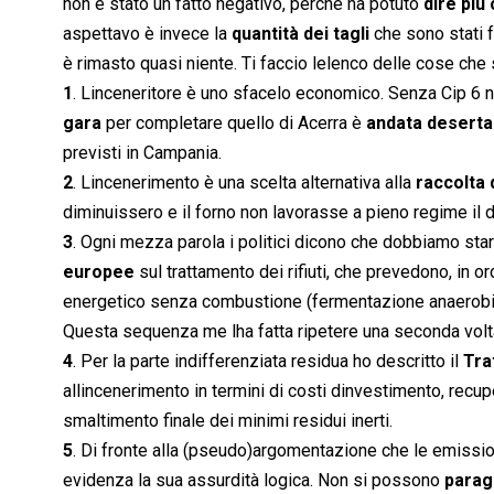
non è stato un fatto negativo, perché ha potuto
dire più
aspettavo è invece la
quantità dei tagli
che sono stati f
è rimasto quasi niente. Ti faccio lelenco delle cose che
1
. Linceneritore è uno sfacelo economico. Senza Cip 6 no
gara
per completare quello di Acerra è
andata deserta
previsti in Campania.
2
. Lincenerimento è una scelta alternativa alla
raccolta 
diminuissero e il forno non lavorasse a pieno regime il
3
. Ogni mezza parola i politici dicono che dobbiamo sta
europee
sul trattamento dei rifiuti, che prevedono, in ord
energetico senza combustione (fermentazione anaerobica
Questa sequenza me lha fatta ripetere una seconda volta
4
. Per la parte indifferenziata residua ho descritto il
Tra
allincenerimento in termini di costi dinvestimento, rec
smaltimento finale dei minimi residui inerti.
5
. Di fronte alla (pseudo)argomentazione che le emission
evidenza la sua assurdità logica. Non si possono
parag