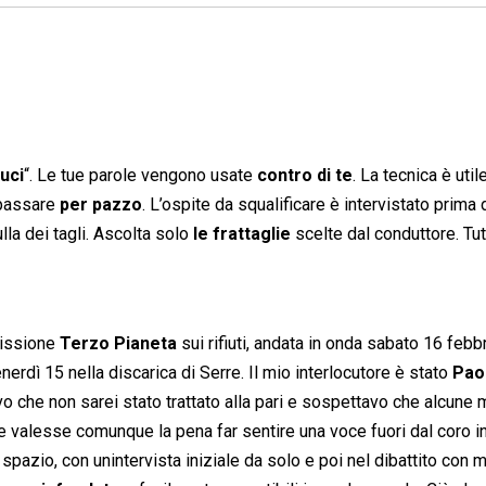
cuci
“. Le tue parole vengono usate
contro di te
. La tecnica è util
i passare
per pazzo
. L’ospite da squalificare è intervistato prima 
lla dei tagli. Ascolta solo
le frattaglie
scelte dal conduttore. Tu
issione 
Terzo Pianeta
 sui rifiuti, andata in onda sabato 16 febb
erdì 15 nella discarica di Serre. Il mio interlocutore è stato
Pao
evo che non sarei stato trattato alla pari e sospettavo che alcune 
valesse comunque la pena far sentire una voce fuori dal coro in
spazio, con unintervista iniziale da solo e poi nel dibattito con 