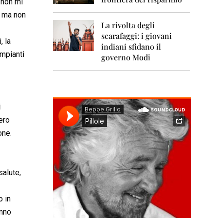
0
 non mi
1
, ma non
1
La rivolta degli
scarafaggi: i giovani
2
, la
0
indiani sfidano il
impianti
1
governo Modi
2
2
0
1
i
3
pero
2
one.
0
1
4
salute,
2
0
1
o in
5
anno
2