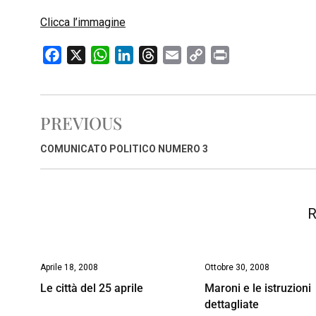
Clicca l’immagine
F
X
W
L
T
E
C
P
a
h
i
h
m
o
r
c
a
n
r
a
p
i
e
t
k
e
i
y
n
PREVIOUS
b
s
e
a
l
L
t
o
A
d
d
i
COMUNICATO POLITICO NUMERO 3
o
p
I
s
n
k
p
n
k
R
Aprile 18, 2008
Ottobre 30, 2008
Le città del 25 aprile
Maroni e le istruzioni
dettagliate