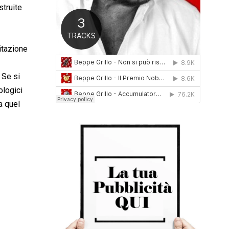
struite
0
1
6
itazione
 Se si
ologici
a quel