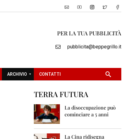
PER LA TUA PUBBLICITÀ
pubblicita@beppegrillo.it
ARCHIVIO
CONTATTI
TERRA FUTURA
2
0
La disoccupazione può
0
cominciare a 5 anni
5
2
0
La Cina ridisegna