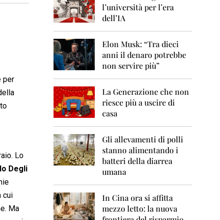
0
l’università per l’era
6
dell’IA
2
0
Elon Musk: “Tra dieci
0
anni il denaro potrebbe
7
non servire più”
2
e per
0
La Generazione che non
0
della
8
riesce più a uscire di
tto
casa
2
0
0
Gli allevamenti di polli
9
stanno alimentando i
raio. Lo
batteri della diarrea
2
lo Degli
umana
0
mie
1
0
 cui
In Cina ora si affitta
mezzo letto: la nuova
me. Ma
2
frontiera del risparmio