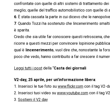
confrontate con quelle di altri sistemi di trattamento dei 
meglio; quelle del traffico automobilistico con quelle di a
6
. È stata cassata la parte in cui dicevo che le nanopo
7
. Quando Tozzi ha sostenuto che lincenerimento smaltisce
è sparita.
Credo che sia utile far conoscere questi retroscena, che 
ricorre a questi mezzi per convincere lopinione pubblica
qual è l
incenerimento
, vuol dire che, nonostante la for
poco che vedo, hanno contribuito a far crescere il numero 
Leggi tutti i post
della “
Casta dei giornali
V2-day, 25 aprile, per un’informazione libera
:
1. Inserisci le tue foto su
www.flickr.com
con il tag V2-d
2. Inserisci tuoi video su
www.youtube.com
con il tag V
3.
Sostieni il V2 day