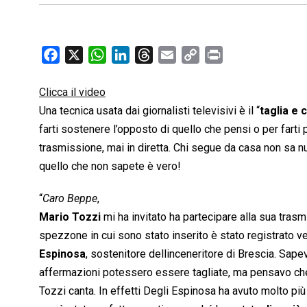
F
X
W
L
T
E
C
P
a
h
i
h
m
o
r
c
a
n
r
a
p
i
Clicca il video
e
t
k
e
i
y
n
Una tecnica usata dai giornalisti televisivi è il “
taglia e 
b
s
e
a
l
L
t
farti sostenere l’opposto di quello che pensi o per fart
o
A
d
d
i
trasmissione, mai in diretta. Chi segue da casa non sa nu
o
p
I
s
n
quello che non sapete è vero!
k
p
n
k
“
Caro Beppe
,
Mario Tozzi
mi ha invitato ha partecipare alla sua trasm
spezzone in cui sono stato inserito è stato registrato ven
Espinosa
, sostenitore dellinceneritore di Brescia. Sap
affermazioni potessero essere tagliate, ma pensavo che 
Tozzi canta. In effetti Degli Espinosa ha avuto molto più 