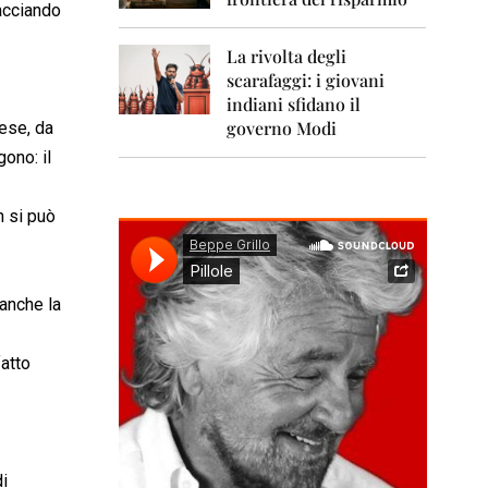
0
iacciando
1
1
La rivolta degli
scarafaggi: i giovani
2
0
indiani sfidano il
1
governo Modi
mese, da
2
ono: il
2
0
n si può
1
3
2
anche la
0
1
4
fatto
2
0
1
5
di
2