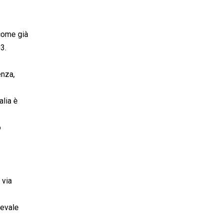
 come già
3.
enza,
alia è
o
 via
revale