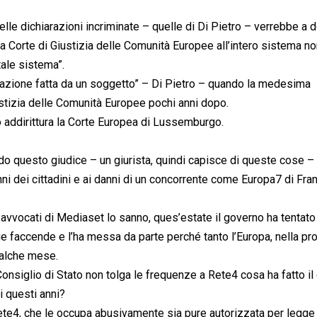
 nelle dichiarazioni incriminate – quelle di Di Pietro – verrebbe a 
ella Corte di Giustizia delle Comunità Europee all’intero sistema n
tale sistema”.
rmazione fatta da un soggetto” – Di Pietro – quando la medesima
ustizia delle Comunità Europee pochi anni dopo.
o addirittura la Corte Europea di Lussemburgo.
o questo giudice – un giurista, quindi capisce di queste cose – 
nni dei cittadini e ai danni di un concorrente come Europa7 di Fr
 avvocati di Mediaset lo sanno, ques’estate il governo ha tentato 
ue faccende e l’ha messa da parte perché tanto l’Europa, nella pr
ualche mese.
Consiglio di Stato non tolga le frequenze a Rete4 cosa ha fatto i
i questi anni?
Rete4, che le occupa abusivamente sia pure autorizzata per legge