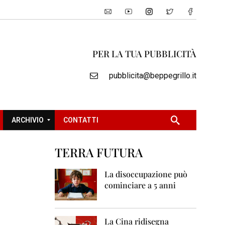
PER LA TUA PUBBLICITÀ
pubblicita@beppegrillo.it
ARCHIVIO
CONTATTI
TERRA FUTURA
2
0
La disoccupazione può
0
cominciare a 5 anni
5
2
0
La Cina ridisegna