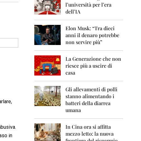
0
l’università per l’era
6
dell’IA
2
0
Elon Musk: “Tra dieci
0
anni il denaro potrebbe
7
non servire più”
2
0
La Generazione che non
0
8
riesce più a uscire di
casa
2
0
0
Gli allevamenti di polli
9
stanno alimentando i
rlare,
batteri della diarrea
2
umana
0
1
0
In Cina ora si affitta
abusiva.
mezzo letto: la nuova
aso in
2
frontiera del risparmio