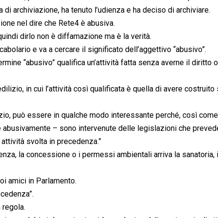
 di archiviazione, ha tenuto l’udienza e ha deciso di archiviare.
ione nel dire che Rete4 è abusiva.
indi dirlo non è diffamazione ma è la verità.
abolario e va a cercare il significato dell’aggettivo “abusivo”.
ermine “abusivo” qualifica un’attività fatta senza averne il diritto o
lizio, in cui l’attività così qualificata è quella di avere costruit
izio, può essere in qualche modo interessante perché, così come
ite abusivamente – sono intervenute delle legislazioni che preve
 attività svolta in precedenza.”
nza, la concessione o i permessi ambientali arriva la sanatoria, i
uoi amici in Parlamento.
recedenza”.
 regola.