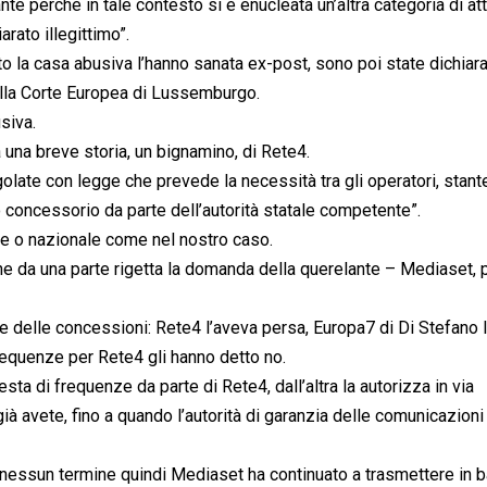
ante perché in tale contesto si è enucleata un’altra categoria di att
rato illegittimo”.
to la casa abusiva l’hanno sanata ex-post, sono poi state dichiar
dalla Corte Europea di Lussemburgo.
siva.
fa una breve storia, un bignamino, di Rete4.
olate con legge che prevede la necessità tra gli operatori, stante
 concessorio da parte dell’autorità statale competente”.
le o nazionale come nel nostro caso.
che da una parte rigetta la domanda della querelante – Mediaset, 
ne delle concessioni: Rete4 l’aveva persa, Europa7 di Di Stefano 
requenze per Rete4 gli hanno detto no.
esta di frequenze da parte di Rete4, dall’altra la autorizza in via
già avete, fino a quando l’autorità di garanzia delle comunicazioni
nessun termine quindi Mediaset ha continuato a trasmettere in 