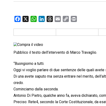
F
X
W
L
T
E
C
P
a
h
i
h
m
o
r
c
a
n
r
a
p
i
e
t
k
e
i
y
n
b
s
e
a
l
L
t
o
A
d
d
i
Pubblico il testo dell’intervento di Marco Travaglio.
o
p
I
s
n
k
p
n
k
“Buongiorno a tutti.
Oggi vi voglio parlare di due sentenze delle quali avete 
Di una avete saputo ma senza entrare nel merito, dell’alt
credo.
Cominciamo dalla seconda.
Antonio Di Pietro, qualche anno fa, aveva dichiarato, co
Preciso: Rete4, secondo la Corte Costituzionale, da esa