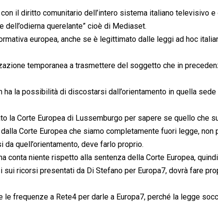
n il diritto comunitario dell’intero sistema italiano televisivo e 
 dell’odierna querelante” cioè di Mediaset.
rmativa europea, anche se è legittimato dalle leggi ad hoc itali
rizzazione temporanea a trasmettere del soggetto che in precede
 ha la possibilità di discostarsi dall’orientamento in quella sed
llato la Corte Europea di Lussemburgo per sapere se quello che 
puto dalla Corte Europea che siamo completamente fuori legge, non
i da quell’orientamento, deve farlo proprio.
ana conta niente rispetto alla sentenza della Corte Europea, quind
i sui ricorsi presentati da Di Stefano per Europa7, dovrà fare pro
iere le frequenze a Rete4 per darle a Europa7, perché la legge so