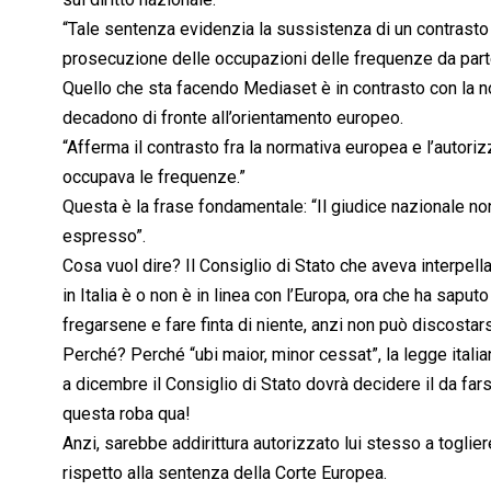
“Tale sentenza evidenzia la sussistenza di un contrasto co
prosecuzione delle occupazioni delle frequenze da parte
Quello che sta facendo Mediaset è in contrasto con la no
decadono di fronte all’orientamento europeo.
“Afferma il contrasto fra la normativa europea e l’auto
occupava le frequenze.”
Questa è la frase fondamentale: “Il giudice nazionale non
espresso”.
Cosa vuol dire? Il Consiglio di Stato che aveva interpe
in Italia è o non è in linea con l’Europa, ora che ha sa
fregarsene e fare finta di niente, anzi non può discostars
Perché? Perché “ubi maior, minor cessat”, la legge itali
a dicembre il Consiglio di Stato dovrà decidere il da fars
questa roba qua!
Anzi, sarebbe addirittura autorizzato lui stesso a togl
rispetto alla sentenza della Corte Europea.