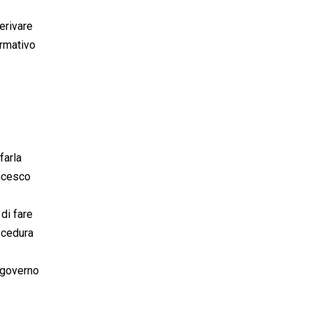
derivare
ormativo
farla
ancesco
di fare
ocedura
l governo