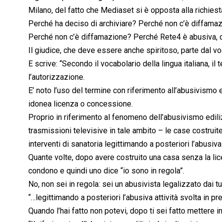
Milano, del fatto che Mediaset si è opposta alla richiesta
Perché ha deciso di archiviare? Perché non c’è diffamaz
Perché non c’è diffamazione? Perché Rete4 è abusiva, qu
Il giudice, che deve essere anche spiritoso, parte dal voc
E scrive: “Secondo il vocabolario della lingua italiana, il t
l’autorizzazione.
E’ noto l’uso del termine con riferimento all’abusivismo edi
idonea licenza o concessione.
Proprio in riferimento al fenomeno dell’abusivismo edil
trasmissioni televisive in tale ambito – le case costru
interventi di sanatoria legittimando a posteriori l’abusiva
Quante volte, dopo avere costruito una casa senza la lice
condono e quindi uno dice “io sono in regola”.
No, non sei in regola: sei un abusivista legalizzato dai t
“…legittimando a posteriori l’abusiva attività svolta in p
Quando l’hai fatto non potevi, dopo ti sei fatto mettere in