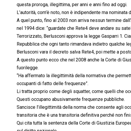
questa proroga, illegittima, per anni e anni fino ad oggi.
L’autorità, com’è noto, non è indipendente ma nominata dai
A quel punto, fino al 2003 non arriva nessun termine dal
nel 1994 dice: “guardate che Rete4 deve andare su satell
Terrorizzato, Berlusconi approva la legge Gasparri 1. Ci
Repubblica che ogni tanto rimandava indietro qualche leg
Berlusconi vara il decreto salva Rete4, poi mette a posto 
A questo punto ecco che nel 2008 anche la Corte di Gius
fuorilegge.
“Ha affermato la illegittimità della normativa che permet
occupanti di fatto delle frequenze”.
Li tratta proprio come degli squatter, come quelli che occu
Questi occupano abusivamente frequenze pubbliche.
Sancisce l’illegittimità della norma che consente agli oc
transitoria che è una transitoria definitiva perché non fin
Qui cita tutta la sentenza della Corte di Giustizia Europ
sul diritto nazionale.