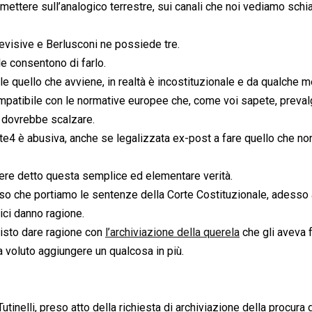
mettere sull’analogico terrestre, sui canali che noi vediamo sch
evisive e Berlusconi ne possiede tre.
le consentono di farlo.
ale quello che avviene, in realtà è incostituzionale e da qualche 
ompatibile con le normative europee che, come voi sapete, prevalg
lo dovrebbe scalzare.
e4 è abusiva, anche se legalizzata ex-post a fare quello che no
ere detto questa semplice ed elementare verità.
nso che portiamo le sentenze della Corte Costituzionale, adesso 
ici danno ragione.
visto dare ragione con
l’archiviazione della querela
che gli aveva 
a voluto aggiungere un qualcosa in più.
utinelli, preso atto della richiesta di archiviazione della procura 