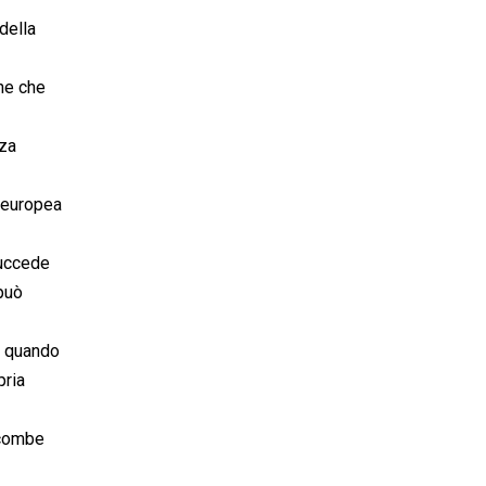
della
ane che
nza
e europea
succede
 può
i quando
pria
ccombe