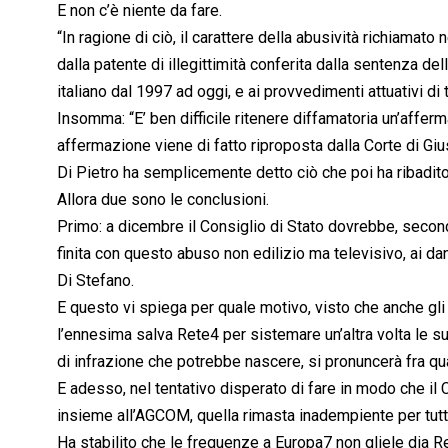
E non c’è niente da fare.
“In ragione di ciò, il carattere della abusività richiamato
dalla patente di illegittimità conferita dalla sentenza d
italiano dal 1997 ad oggi, e ai provvedimenti attuativi di 
Insomma: “E’ ben difficile ritenere diffamatoria un’affe
affermazione viene di fatto riproposta dalla Corte di Gi
Di Pietro ha semplicemente detto ciò che poi ha ribadit
Allora due sono le conclusioni.
Primo: a dicembre il Consiglio di Stato dovrebbe, second
finita con questo abuso non edilizio ma televisivo, ai da
Di Stefano.
E questo vi spiega per quale motivo, visto che anche gli
l’ennesima salva Rete4 per sistemare un’altra volta le s
di infrazione che potrebbe nascere, si pronuncerà fra q
E adesso, nel tentativo disperato di fare in modo che il 
insieme all’AGCOM, quella rimasta inadempiente per tutt
Ha stabilito che le frequenze a Europa7 non gliele dia 