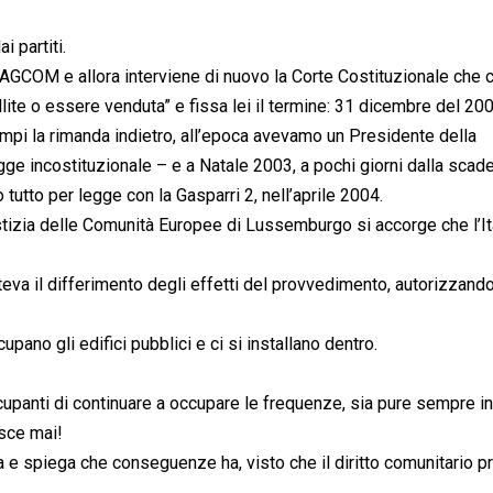
 partiti.
l’AGCOM e allora interviene di nuovo la Corte Costituzionale che
ite o essere venduta” e fissa lei il termine: 31 dicembre del 200
ampi la rimanda indietro, all’epoca avevamo un Presidente della
ge incostituzionale – e a Natale 2003, a pochi giorni dalla scad
tutto per legge con la Gasparri 2, nell’aprile 2004.
tizia delle Comunità Europee di Lussemburgo si accorge che l’It
teva il differimento degli effetti del provvedimento, autorizzand
pano gli edifici pubblici e ci si installano dentro.
cupanti di continuare a occupare le frequenze, sia pure sempre in
isce mai!
ea e spiega che conseguenze ha, visto che il diritto comunitario p