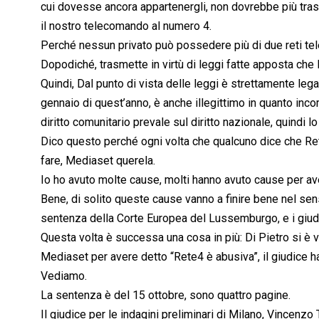
cui dovesse ancora appartenergli, non dovrebbe più tras
il nostro telecomando al numero 4.
Perché nessun privato può possedere più di due reti tel
Dopodiché, trasmette in virtù di leggi fatte apposta che 
Quindi, Dal punto di vista delle leggi è strettamente leg
gennaio di quest’anno, è anche illegittimo in quanto inc
diritto comunitario prevale sul diritto nazionale, quindi 
Dico questo perché ogni volta che qualcuno dice che Ret
fare, Mediaset querela.
Io ho avuto molte cause, molti hanno avuto cause per av
Bene, di solito queste cause vanno a finire bene nel se
sentenza della Corte Europea del Lussemburgo, e i giud
Questa volta è successa una cosa in più: Di Pietro si è 
Mediaset per avere detto “Rete4 è abusiva”, il giudice h
Vediamo.
La sentenza è del 15 ottobre, sono quattro pagine.
Il giudice per le indagini preliminari di Milano, Vincenzo T