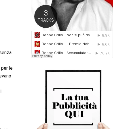
0
1
6
o senza
 per le
devano
l