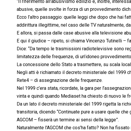
“Il riferimento all’abusivismo edilizio è, inoltre, interess
abusive, quelle svolte in forza di un provvedimento dichia
Ecco l’altro passaggio: quelle leggi che dopo che hai fat
addirittura illegittime, nel caso delle TV naturalmente, 
E allora, si passa dalle case abusive alla televisione abu
E qui il giudice – ripeto, si chiama Vincenzo Tutinelli – 
Dice: “Da tempo le trasmissioni radiotelevisive sono reg
limitatezza delle frequenze, di un’idoneo provvedimento
La concessione dello Stato a trasmettere, su scala loca
Negli atti è richiamato il decreto ministeriale del 1999 
Rete4 – di assegnazione delle frequenze.
Nel 1999 c’era stata, ricordate, la gara per l’assegnazio
vinta e quindi quando Mediaset ha chiesto di nuovo le f
Da un lato il decreto ministeriale del 1999 rigetta la richi
transitoria, dicendo “Continuate pure a usare quelle che 
AGCOM – fisserà un termine ai sensi della legge”.
Naturalmente l’AGCOM che cos’ha fatto? Non ha fissato 