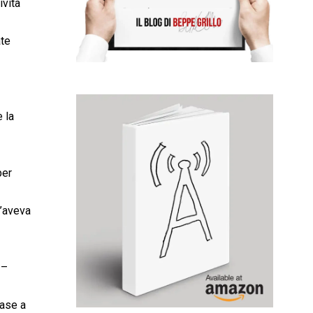
ività
ate
 la
per
l’aveva
 –
base a