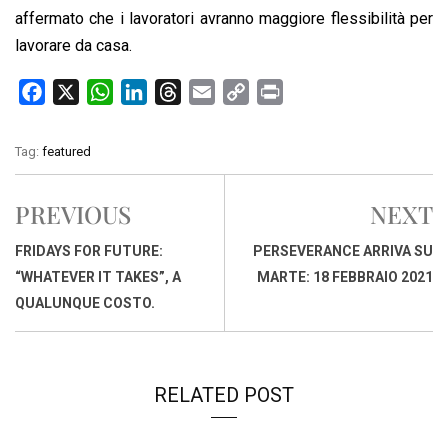
affermato che i lavoratori avranno maggiore flessibilità per
lavorare da casa.
F
X
W
L
T
E
C
P
a
h
i
h
m
o
r
c
a
n
r
a
p
i
Tag:
featured
e
t
k
e
i
y
n
b
s
e
a
l
L
t
PREVIOUS
NEXT
o
A
d
d
i
o
p
I
s
n
FRIDAYS FOR FUTURE:
PERSEVERANCE ARRIVA SU
k
p
n
k
“WHATEVER IT TAKES”, A
MARTE: 18 FEBBRAIO 2021
QUALUNQUE COSTO.
RELATED POST