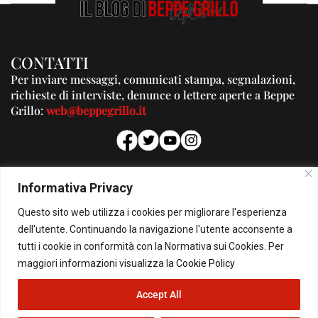
CONTATTI
Per inviare messaggi, comunicati stampa, segnalazioni,
richieste di interviste, denunce o lettere aperte a Beppe
Grillo:
web@beppegrillo.it
PUBBLICITA'
Informativa Privacy
Per la tua pubblicità su questo Blog:
Questo sito web utilizza i cookies per migliorare l'esperienza
pubblicita@beppegrillo.it
dell'utente. Continuando la navigazione l'utente acconsente a
tutti i cookie in conformità con la Normativa sui Cookies. Per
HOMEPAGE
COOKIE POLICY
PRIVACY POLICY
CONTATTI
maggiori informazioni visualizza la
Cookie Policy
Accept All
© Copyright 2026 - Il Blog di Beppe Grillo. All Rights Reserved - Powered by
happygrafic.com