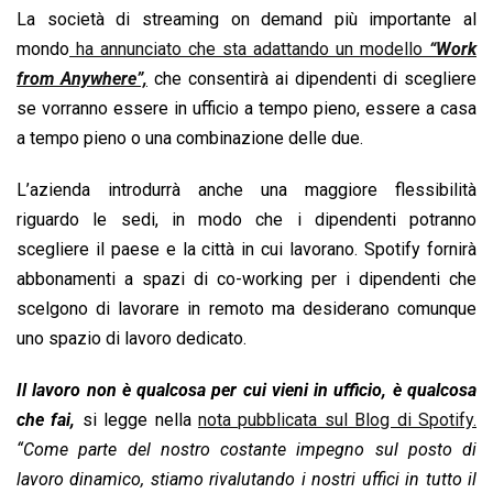
La società di streaming on demand più importante al
o
p
I
s
n
mondo
ha annunciato che sta adattando un modello
“Work
k
p
n
k
from Anywhere”,
che consentirà ai dipendenti di scegliere
se vorranno essere in ufficio a tempo pieno, essere a casa
a tempo pieno o una combinazione delle due.
L’azienda introdurrà anche una maggiore flessibilità
riguardo le sedi, in modo che i dipendenti potranno
scegliere il paese e la città in cui lavorano. Spotify fornirà
abbonamenti a spazi di co-working per i dipendenti che
scelgono di lavorare in remoto ma desiderano comunque
uno spazio di lavoro dedicato.
Il lavoro non è qualcosa per cui vieni in ufficio, è qualcosa
che fai,
si legge nella
nota pubblicata sul Blog di Spotify.
“Come parte del nostro costante impegno sul posto di
lavoro dinamico, stiamo rivalutando i nostri uffici in tutto il