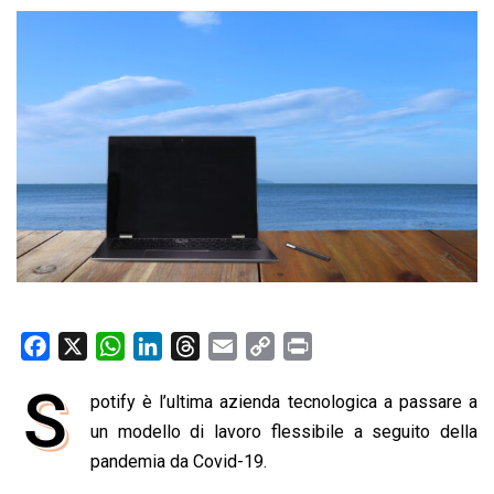
F
X
W
L
T
E
C
P
a
h
i
h
m
o
r
S
potify è l’ultima azienda tecnologica a passare a
c
a
n
r
a
p
i
e
un modello di lavoro flessibile a seguito della
t
k
e
i
y
n
b
s
e
a
l
L
t
pandemia da Covid-19.
o
A
d
d
i