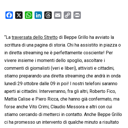
F
X
W
L
T
E
C
P
a
h
i
h
m
o
r
c
a
n
r
a
p
i
“La
traversata dello Stretto
e
t
k
e
di Beppe Grillo ha avviato la
i
y
n
b
s
e
a
l
L
t
scrittura di una pagina di storia. Chi ha assistito in piazza o
o
A
d
d
i
in diretta streaming ne è perfettamente cosciente! Per
o
p
I
s
n
vivere insieme i momenti dello spoglio, ascoltare i
k
p
n
k
commenti di giornalisti (veri e liberi), attivisti e cittadini,
stiamo preparando una diretta streaming che andrà in onda
lunedì 29 ottobre dalle 09 in poi! I nostri telefoni saranno
aperti ai cittadini. Interverranno, fra gli altri, Roberto Fico,
Mattia Calise e Piero Ricca, che hanno già confermato, ma
forse anche Vito Crimi, Claudio Messora e altri con cui
stiamo cercando di metterci in contatto. Anche Beppe Grillo
ci ha promesso un intervento di qualche minuto a risultato