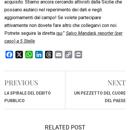
acquisito. Stiamo ancora cercando attivisti dalla Sicilia che
possano aiutarci nel reperimento dei dati e negli
aggiornamenti dal campo! Se volete partecipare
attivamente non dovete fare altro che collegarvi con noi.
Potrete seguire la diretta
qui
.”
Salvo Mandarà, reporter (per
caso) a 5 Stelle
F
X
W
L
T
E
C
P
a
h
i
h
m
o
r
c
a
n
r
a
p
i
e
t
k
e
i
y
n
PREVIOUS
NEXT
b
s
e
a
l
L
t
o
A
d
d
i
LA SPIRALE DEL DEBITO
UN PEZZETTO DEL CUORE
o
p
I
s
n
PUBBLICO
DEL PAESE
k
p
n
k
RELATED POST