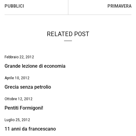
o
p
I
s
n
PUBBLICI
PRIMAVERA
k
p
n
k
RELATED POST
Febbraio 22, 2012
Grande lezione di economia
Aprile 10, 2012
Grecia senza petrolio
Ottobre 12, 2012
Pentiti Formigoni!
Luglio 25, 2012
11 anni da francescano