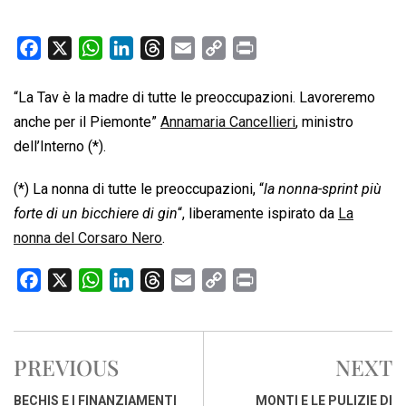
F
X
W
L
T
E
C
P
a
h
i
h
m
o
r
c
a
n
r
a
p
i
“La Tav è la madre di tutte le preoccupazioni. Lavoreremo
e
t
k
e
i
y
n
anche per il Piemonte”
Annamaria Cancellieri
, ministro
b
s
e
a
l
L
t
dell’Interno (*).
o
A
d
d
i
(*) La nonna di tutte le preoccupazioni, “
o
p
I
s
n
la nonna-sprint più
k
p
n
k
forte di un bicchiere di gin
“, liberamente ispirato da
La
nonna del Corsaro Nero
.
F
X
W
L
T
E
C
P
a
h
i
h
m
o
r
c
a
n
r
a
p
i
e
t
k
e
i
y
n
PREVIOUS
NEXT
b
s
e
a
l
L
t
o
A
d
d
i
BECHIS E I FINANZIAMENTI
MONTI E LE PULIZIE DI