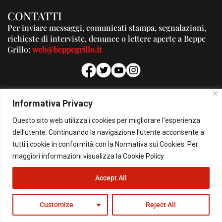
CONTATTI
Per inviare messaggi, comunicati stampa, segnalazioni,
richieste di interviste, denunce o lettere aperte a Beppe
Grillo:
web@beppegrillo.it
PUBBLICITA'
Informativa Privacy
Per la tua pubblicità su questo Blog:
Questo sito web utilizza i cookies per migliorare l'esperienza
pubblicita@beppegrillo.it
dell'utente. Continuando la navigazione l'utente acconsente a
tutti i cookie in conformità con la Normativa sui Cookies. Per
HOMEPAGE
COOKIE POLICY
PRIVACY POLICY
CONTATTI
maggiori informazioni visualizza la
Cookie Policy
Accept All
© Copyright 2026 - Il Blog di Beppe Grillo. All Rights Reserved - Powered by
happygrafic.com
Customize
Reject All