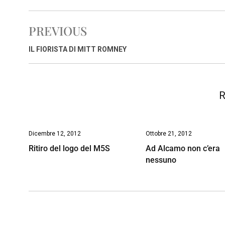
c
a
n
r
a
p
i
e
t
k
e
i
y
n
PREVIOUS
b
s
e
a
l
L
t
o
A
d
d
i
IL FIORISTA DI MITT ROMNEY
o
p
I
s
n
k
p
n
k
R
Dicembre 12, 2012
Ottobre 21, 2012
Ritiro del logo del M5S
Ad Alcamo non c’era
nessuno