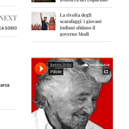
0
1
1
La rivolta degli
NEXT
scarafaggi: i giovani
2
0
indiani sfidano il
CA SORIO
1
governo Modi
2
2
0
1
3
2
0
marca
1
4
2
0
1
5
2