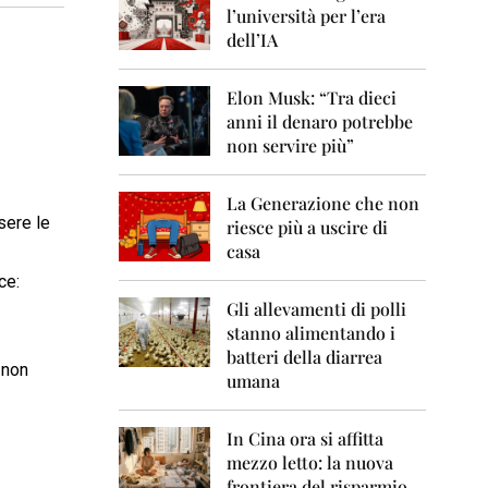
0
l’università per l’era
6
dell’IA
2
0
Elon Musk: “Tra dieci
0
anni il denaro potrebbe
7
non servire più”
2
0
La Generazione che non
0
sere le
8
riesce più a uscire di
casa
2
ce:
0
0
Gli allevamenti di polli
9
stanno alimentando i
batteri della diarrea
2
 non
umana
0
1
0
In Cina ora si affitta
mezzo letto: la nuova
2
frontiera del risparmio