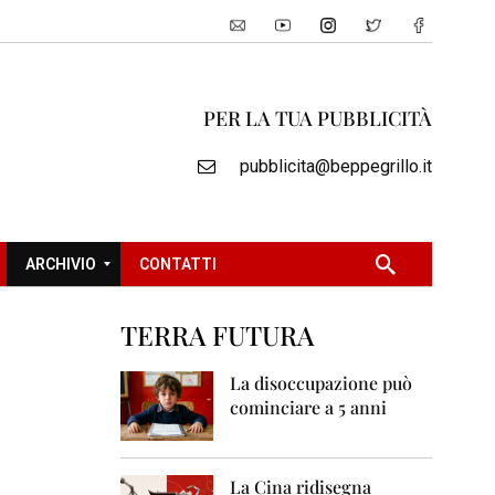
PER LA TUA PUBBLICITÀ
pubblicita@beppegrillo.it
ARCHIVIO
CONTATTI
TERRA FUTURA
2
0
La disoccupazione può
0
cominciare a 5 anni
5
2
0
La Cina ridisegna