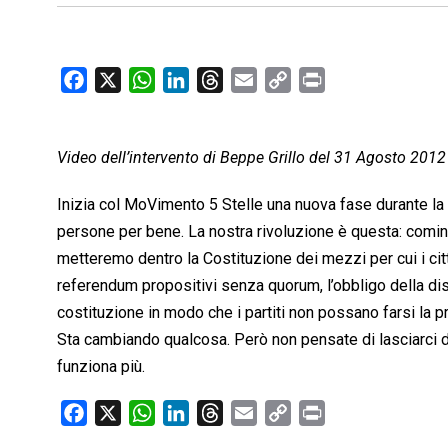
F
X
W
L
T
E
C
P
a
h
i
h
m
o
r
c
a
n
r
a
p
i
Video dell’intervento di Beppe Grillo del 31 Agosto 2012
e
t
k
e
i
y
n
b
s
e
a
l
L
t
Inizia col MoVimento 5 Stelle una nuova fase durante la
o
A
d
d
i
persone per bene. La nostra rivoluzione è questa: comi
o
p
I
s
n
metteremo dentro la Costituzione dei mezzi per cui i citt
k
p
n
k
referendum propositivi senza quorum, l’obbligo della disc
costituzione in modo che i partiti non possano farsi la pr
Sta cambiando qualcosa. Però non pensate di lasciarci da 
funziona più.
F
X
W
L
T
E
C
P
a
h
i
h
m
o
r