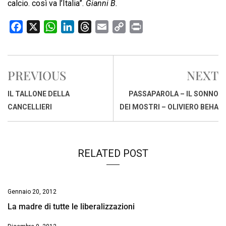
calcio. così va l’Italia”.
Gianni B.
F
X
W
L
T
E
C
P
a
h
i
h
m
o
r
c
a
n
r
a
p
i
e
t
k
e
i
y
n
PREVIOUS
NEXT
b
s
e
a
l
L
t
o
A
d
d
i
IL TALLONE DELLA
PASSAPAROLA – IL SONNO
o
p
I
s
n
CANCELLIERI
DEI MOSTRI – OLIVIERO BEHA
k
p
n
k
RELATED POST
Gennaio 20, 2012
La madre di tutte le liberalizzazioni