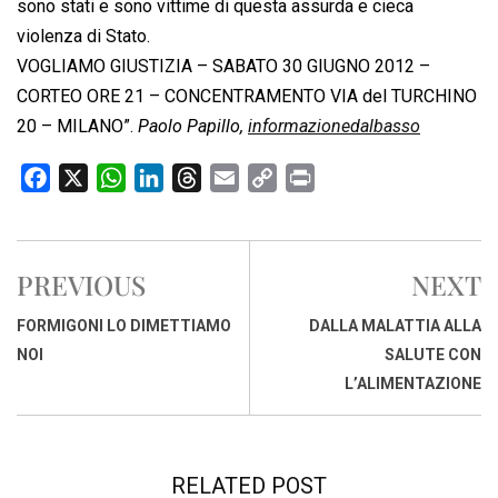
sono stati e sono vittime di questa assurda e cieca
violenza di Stato.
VOGLIAMO GIUSTIZIA – SABATO 30 GIUGNO 2012 –
CORTEO ORE 21 – CONCENTRAMENTO VIA del TURCHINO
20 – MILANO”.
Paolo Papillo,
informazionedalbasso
F
X
W
L
T
E
C
P
a
h
i
h
m
o
r
c
a
n
r
a
p
i
e
t
k
e
i
y
n
PREVIOUS
NEXT
b
s
e
a
l
L
t
o
A
d
d
i
FORMIGONI LO DIMETTIAMO
DALLA MALATTIA ALLA
o
p
I
s
n
NOI
SALUTE CON
k
p
n
k
L’ALIMENTAZIONE
RELATED POST