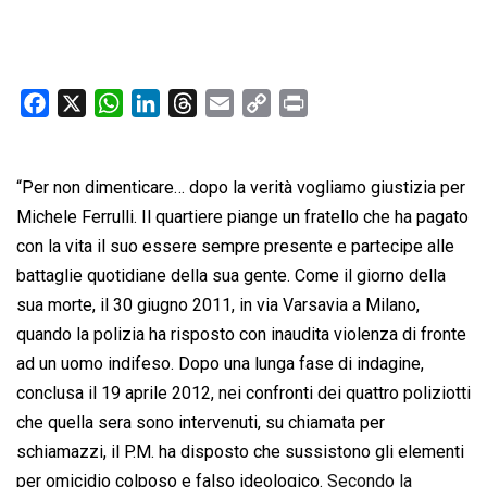
F
X
W
L
T
E
C
P
a
h
i
h
m
o
r
c
a
n
r
a
p
i
“Per non dimenticare… dopo la verità vogliamo giustizia per
e
t
k
e
i
y
n
b
s
e
a
l
L
t
Michele Ferrulli. Il quartiere piange un fratello che ha pagato
o
A
d
d
i
con la vita il suo essere sempre presente e partecipe alle
o
p
I
s
n
battaglie quotidiane della sua gente. Come il giorno della
k
p
n
k
sua morte, il 30 giugno 2011, in via Varsavia a Milano,
quando la polizia ha risposto con inaudita violenza di fronte
ad un uomo indifeso. Dopo una lunga fase di indagine,
conclusa il 19 aprile 2012, nei confronti dei quattro poliziotti
che quella sera sono intervenuti, su chiamata per
schiamazzi, il P.M. ha disposto che sussistono gli elementi
per omicidio colposo e falso ideologico.
Secondo la