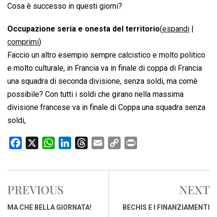
Cosa è successo in questi giorni?
Occupazione seria e onesta del territorio
(
espandi
|
comprimi
)
Faccio un altro esempio sempre calcistico e molto politico
e molto culturale, in Francia va in finale di coppa di Francia
una squadra di seconda divisione, senza soldi, ma comè
possibile? Con tutti i soldi che girano nella massima
divisione francese va in finale di Coppa una squadra senza
soldi,
F
X
W
L
T
E
C
P
a
h
i
h
m
o
r
c
a
n
r
a
p
i
e
t
k
e
i
y
n
PREVIOUS
NEXT
b
s
e
a
l
L
t
o
A
d
d
i
MA CHE BELLA GIORNATA!
BECHIS E I FINANZIAMENTI