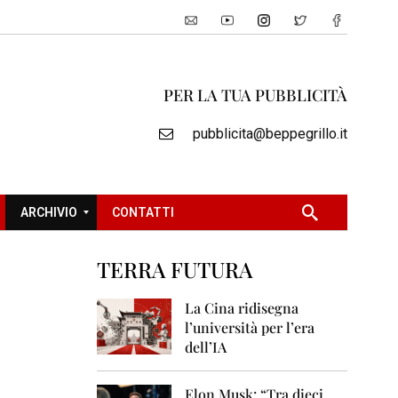
PER LA TUA PUBBLICITÀ
pubblicita@beppegrillo.it
ARCHIVIO
CONTATTI
TERRA FUTURA
2
0
La Cina ridisegna
0
l’università per l’era
5
dell’IA
2
0
Elon Musk: “Tra dieci