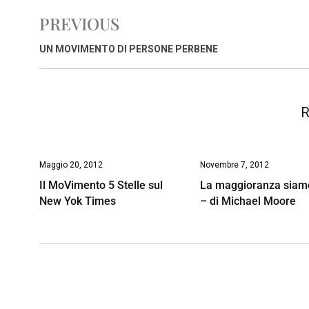
e
t
k
e
i
y
n
PREVIOUS
b
s
e
a
l
L
t
o
A
d
d
i
UN MOVIMENTO DI PERSONE PERBENE
o
p
I
s
n
k
p
n
k
R
Maggio 20, 2012
Novembre 7, 2012
Il MoVimento 5 Stelle sul
La maggioranza siam
New Yok Times
– di Michael Moore