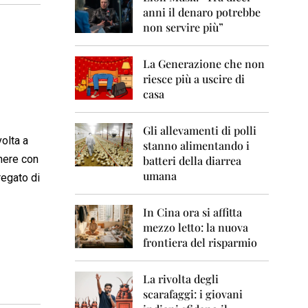
0
anni il denaro potrebbe
6
non servire più”
2
0
La Generazione che non
0
7
riesce più a uscire di
casa
2
0
0
Gli allevamenti di polli
volta a
8
stanno alimentando i
 nere con
batteri della diarrea
2
umana
regato di
0
0
9
In Cina ora si affitta
mezzo letto: la nuova
2
frontiera del risparmio
0
1
0
La rivolta degli
scarafaggi: i giovani
2