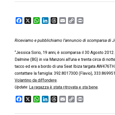
F
X
W
L
T
E
C
P
a
h
i
h
m
o
r
c
a
n
r
a
p
i
Riceviamo e pubblichiamo l’annuncio di scomparsa di Je
e
t
k
e
i
y
n
b
s
e
a
l
L
t
“Jessica Sorio, 19 anni, è scomparsa il 30 Agosto 2012. Al
o
A
d
d
i
Dalmine (BG) in via Manzoni all’una e trenta circa di not
o
p
I
s
n
tacco ed era a bordo di una Seat Ibiza targata AW476TH. 
k
p
n
k
contattare la famiglia: 392.8017300 (Flavio), 333.8699
Volantino da diffondere
.
Update
:
La ragazza è stata ritrovata e sta bene
.
F
X
W
L
T
E
C
P
a
h
i
h
m
o
r
c
a
n
r
a
p
i