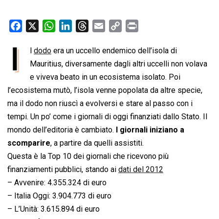
F
X
W
L
T
E
C
P
a
h
i
h
m
o
r
I
l
dodo
era un uccello endemico dell’isola di
c
a
n
r
a
p
i
e
Mauritius, diversamente dagli altri uccelli non volava
t
k
e
i
y
n
b
s
e
a
l
L
t
e viveva beato in un ecosistema isolato. Poi
o
A
d
d
i
l’ecosistema mutò, l’isola venne popolata da altre specie,
o
p
I
s
n
ma il dodo non riuscì a evolversi e stare al passo con i
k
p
n
k
tempi. Un po’ come i giornali di oggi finanziati dallo Stato. Il
mondo dell’editoria è cambiato.
I giornali iniziano a
scomparire
, a partire da quelli assistiti.
Questa è la Top 10 dei giornali che ricevono più
finanziamenti pubblici, stando ai
dati del 2012
– Avvenire: 4.355.324 di euro
– Italia Oggi: 3.904.773 di euro
– L’Unità: 3.615.894 di euro