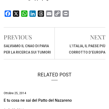
F
X
W
L
T
E
C
P
a
h
i
h
m
o
r
c
a
n
r
a
p
i
e
t
k
e
i
y
n
PREVIOUS
NEXT
b
s
e
a
l
L
t
o
A
d
d
i
SALVIAMO IL CNAO DI PAVIA
L’ITALIA, IL PAESE PIÙ
o
p
I
s
n
PER LA RICERCA SUI TUMORI
CORROTTO D’EUROPA
k
p
n
k
RELATED POST
Ottobre 25, 2014
E tu cosa ne sai del Patto del Nazareno