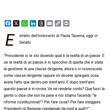
F
X
W
L
T
E
C
P
a
h
i
h
m
o
r
E
stratto dell’intervento di Paola Taverna, oggi in
c
a
n
r
a
p
i
e
Senato
t
k
e
i
y
n
b
s
e
a
l
L
t
o
A
d
d
i
“Presidente io le sto dicendo qual è la realtà di un paese. E
o
p
I
s
n
se la realtà di un paese è lo specchio di quella che è stata
k
p
n
k
la gestione di una classe dirigente, allora o vi riconoscete
come classe dirigente oppure mi dovete spiegare cosa
avete fatto qua dentro per trent’anni. E dopo trent’anni
questo paese è in rovina. Ve ne rendete conto? Qua fuori la
gente ci dice che non ha pane e noi stiamo facendo “le
riforme costituzionali”! Per fare cosa? Per fare eleggere
Presidenti di Regione condannati da nord a sud!!!”