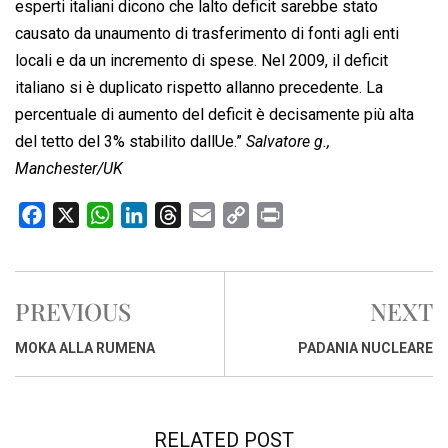
esperti italiani dicono che lalto deficit sarebbe stato
causato da unaumento di trasferimento di fonti agli enti
locali e da un incremento di spese. Nel 2009, il deficit
italiano si è duplicato rispetto allanno precedente. La
percentuale di aumento del deficit è decisamente più alta
del tetto del 3% stabilito dallUe.”
Salvatore g.,
Manchester/UK
F
X
W
L
T
E
C
P
a
h
i
h
m
o
r
c
a
n
r
a
p
i
e
t
k
e
i
y
n
PREVIOUS
NEXT
b
s
e
a
l
L
t
o
A
d
d
i
MOKA ALLA RUMENA
PADANIA NUCLEARE
o
p
I
s
n
k
p
n
k
RELATED POST