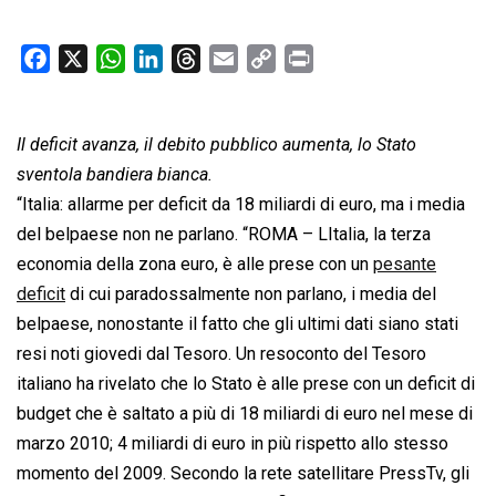
F
X
W
L
T
E
C
P
a
h
i
h
m
o
r
c
a
n
r
a
p
i
Il deficit avanza, il debito pubblico aumenta, lo Stato
e
t
k
e
i
y
n
b
s
e
a
l
L
t
sventola bandiera bianca.
o
A
d
d
i
“Italia: allarme per deficit da 18 miliardi di euro, ma i media
o
p
I
s
n
del belpaese non ne parlano. “ROMA – LItalia, la terza
k
p
n
k
economia della zona euro, è alle prese con un
pesante
deficit
di cui paradossalmente non parlano, i media del
belpaese, nonostante il fatto che gli ultimi dati siano stati
resi noti giovedi dal Tesoro. Un resoconto del Tesoro
italiano ha rivelato che lo Stato è alle prese con un deficit di
budget che è saltato a più di 18 miliardi di euro nel mese di
marzo 2010; 4 miliardi di euro in più rispetto allo stesso
momento del 2009. Secondo la rete satellitare PressTv, gli