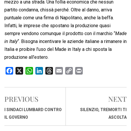
mezzo a una strada. Una follia economica che nessun
partito condanna, chissà perché. Oltre al danno, arriva
puntuale come una firma di Napolitano, anche la beffa.
Infatti, le imprese che spostano la produzione quasi
sempre vendono comunque il prodotto con il marchio “
Made
in Italy
“. Bisogna incentivare le aziende italiane a rimanere in
Italia e proibire l’uso del Made in Italy a chi sposta la
produzione all’estero.
F
X
W
L
T
E
C
P
a
h
i
h
m
o
r
c
a
n
r
a
p
i
e
t
k
e
i
y
n
PREVIOUS
NEXT
b
s
e
a
l
L
t
o
A
d
d
i
I SINDACI LUMBARD CONTRO
SILENZIO, TREMORTI TI
o
p
I
s
n
IL GOVERNO
ASCOLTA
k
p
n
k