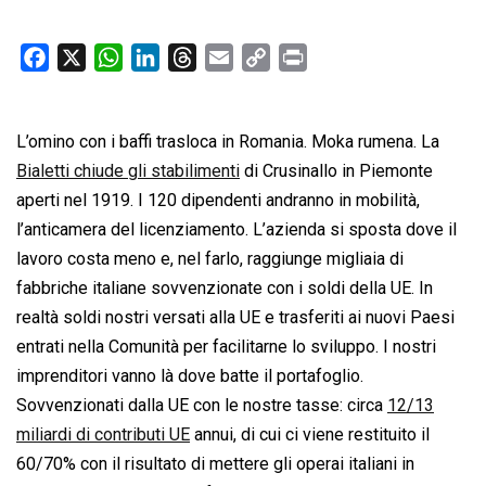
F
X
W
L
T
E
C
P
a
h
i
h
m
o
r
c
a
n
r
a
p
i
L’omino con i baffi trasloca in Romania. Moka rumena. La
e
t
k
e
i
y
n
b
s
e
a
l
L
t
Bialetti chiude gli stabilimenti
di Crusinallo in Piemonte
o
A
d
d
i
aperti nel 1919. I 120 dipendenti andranno in mobilità,
o
p
I
s
n
l’anticamera del licenziamento. L’azienda si sposta dove il
k
p
n
k
lavoro costa meno e, nel farlo, raggiunge migliaia di
fabbriche italiane sovvenzionate con i soldi della UE. In
realtà soldi nostri versati alla UE e trasferiti ai nuovi Paesi
entrati nella Comunità per facilitarne lo sviluppo. I nostri
imprenditori vanno là dove batte il portafoglio.
Sovvenzionati dalla UE con le nostre tasse: circa
12/13
miliardi di contributi UE
annui, di cui ci viene restituito il
60/70% con il risultato di mettere gli operai italiani in