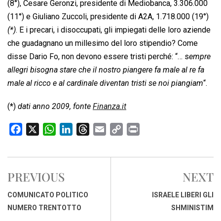
(8°), Cesare Geronzi, presidente di Mediobanca, 3.306.000
(11°) e Giuliano Zuccoli, presidente di A2A, 1.718.000 (19°)
(*)
. E i precari, i disoccupati, gli impiegati delle loro aziende
che guadagnano un millesimo del loro stipendio? Come
disse Dario Fo, non devono essere tristi perché: “… s
empre
allegri bisogna stare che il nostro piangere fa male al re fa
male al ricco e al cardinale diventan tristi se noi piangiam
“.
(*)
dati anno 2009, fonte
Finanza.it
F
X
W
L
T
E
C
P
a
h
i
h
m
o
r
c
a
n
r
a
p
i
e
t
k
e
i
y
n
PREVIOUS
NEXT
b
s
e
a
l
L
t
o
A
d
d
i
COMUNICATO POLITICO
ISRAELE LIBERI GLI
o
p
I
s
n
NUMERO TRENTOTTO
SHMINISTIM
k
p
n
k