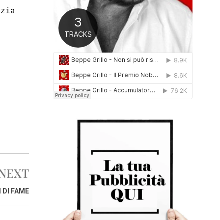
0
azia
1
,
6
NEXT
 DI FAME