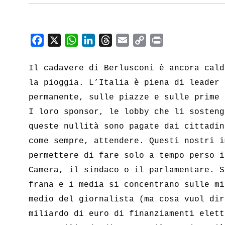
F
X
W
L
T
E
C
P
a
h
i
h
m
o
r
c
a
n
r
a
p
i
Il cadavere di Berlusconi è ancora cald
e
t
k
e
i
y
n
la pioggia. L’Italia è piena di leader 
b
s
e
a
l
L
t
permanente, sulle piazze e sulle prime 
o
A
d
d
i
I loro sponsor, le lobby che li sosteng
o
p
I
s
n
queste nullità sono pagate dai cittadin
k
p
n
k
come sempre, attendere. Questi nostri i
permettere di fare solo a tempo perso i
Camera, il sindaco o il parlamentare. S
frana e i media si concentrano sulle mi
medio del giornalista (ma cosa vuol dir
miliardo di euro di finanziamenti elett