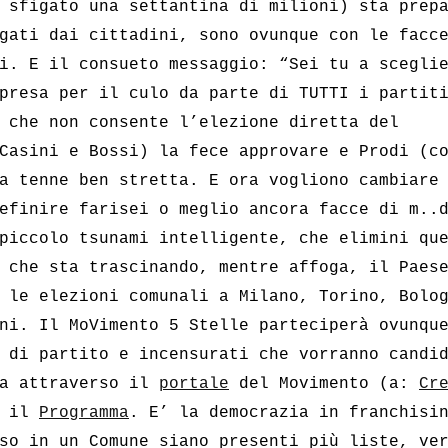
 sfigato una settantina di milioni) sta prep
gati dai cittadini, sono ovunque con le facc
i. E il consueto messaggio: “Sei tu a scegli
presa per il culo da parte di TUTTI i partit
 che non consente l’elezione diretta del
Casini e Bossi) la fece approvare e Prodi (c
a tenne ben stretta. E ora vogliono cambiare
efinire farisei o meglio ancora facce di m..
piccolo tsunami intelligente, che elimini qu
 che sta trascinando, mentre affoga, il Paes
 le elezioni comunali a Milano, Torino, Bolo
ni. Il MoVimento 5 Stelle parteciperà ovunqu
 di partito e incensurati che vorranno candi
ta attraverso il
portale
del Movimento (a:
Cr
e il
Programma
. E’ la democrazia in franchisi
so in un Comune siano presenti più liste, ve