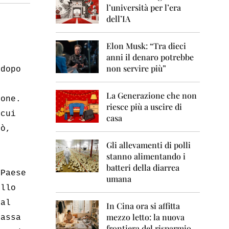
0
l’università per l’era
6
dell’IA
2
0
Elon Musk: “Tra dieci
0
anni il denaro potrebbe
7
non servire più”
 dopo
2
0
La Generazione che non
0
ione.
8
riesce più a uscire di
 cui
casa
2
uò,
0
0
Gli allevamenti di polli
9
stanno alimentando i
batteri della diarrea
2
 Paese
umana
0
ello
1
0
 al
In Cina ora si affitta
mezzo letto: la nuova
cassa
2
frontiera del risparmio