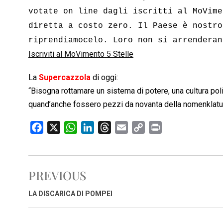
votate on line dagli iscritti al MoVime
diretta a costo zero. Il Paese è nostro
riprendiamocelo. Loro non si arrenderan
Iscriviti al MoVimento 5 Stelle
La
Supercazzola
di oggi:
“Bisogna rottamare un sistema di potere, una cultura poli
quand’anche fossero pezzi da novanta della nomenklatu
F
X
W
L
T
E
C
P
a
h
i
h
m
o
r
c
a
n
r
a
p
i
e
t
k
e
i
y
n
PREVIOUS
b
s
e
a
l
L
t
o
A
d
d
i
LA DISCARICA DI POMPEI
o
p
I
s
n
k
p
n
k