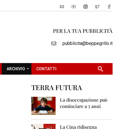
PER LA TUA PUBBLICITÀ
pubblicita@beppegrillo.it
ARCHIVIO
CONTATTI
TERRA FUTURA
2
0
La disoccupazione può
0
cominciare a 5 anni
5
2
0
La Cina ridisegna