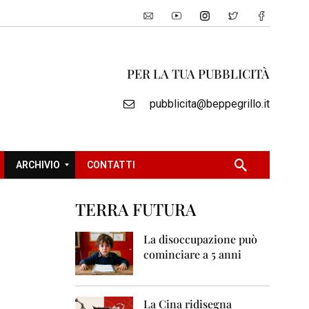
PER LA TUA PUBBLICITÀ
pubblicita@beppegrillo.it
ARCHIVIO
CONTATTI
TERRA FUTURA
2
0
La disoccupazione può
0
cominciare a 5 anni
5
2
0
La Cina ridisegna