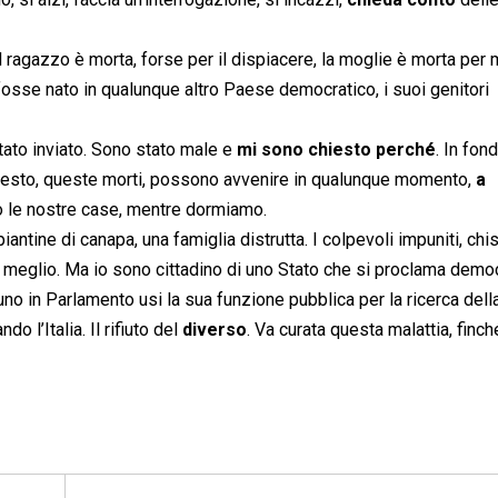
l ragazzo è morta, forse per il dispiacere, la moglie è morta per 
 fosse nato in qualunque altro Paese democratico, i suoi genitori
tato inviato. Sono stato male e
mi sono chiesto perché
. In fon
resto, queste morti, possono avvenire in qualunque momento,
a
tro le nostre case, mentre dormiamo.
ntine di canapa, una famiglia distrutta. I colpevoli impuniti, chi
 meglio. Ma io sono cittadino di uno Stato che si proclama democ
no in Parlamento usi la sua funzione pubblica per la ricerca della
o l’Italia. Il rifiuto del
diverso
. Va curata questa malattia, finc