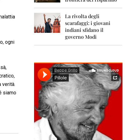
0
1
1
La rivolta degli
malattia
scarafaggi: i giovani
2
0
indiani sfidano il
1
governo Modi
2
do, ogni
2
0
1
ssà,
3
ratico,
2
 verità.
0
hé siamo
1
4
2
0
1
5
2