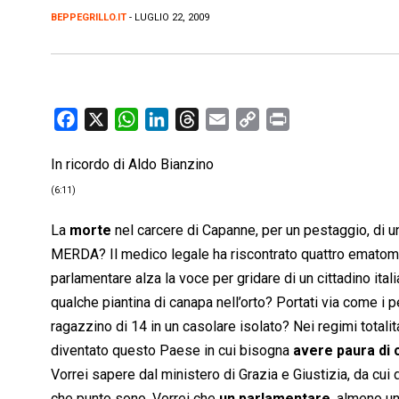
BEPPEGRILLO.IT
- LUGLIO 22, 2009
F
X
W
L
T
E
C
P
a
h
i
h
m
o
r
In ricordo di Aldo Bianzino
c
a
n
r
a
p
i
e
t
k
e
i
y
n
(6:11)
b
s
e
a
l
L
t
La
morte
nel carcere di Capanne, per un pestaggio, di 
o
A
d
d
i
MERDA? Il medico legale ha riscontrato quattro ematomi
o
p
I
s
n
parlamentare alza la voce per gridare di un cittadino ital
k
p
n
k
qualche piantina di canapa nell’orto? Portati via come i p
ragazzino di 14 in un casolare isolato? Nei regimi totali
diventato questo Paese in cui bisogna
avere paura di 
Vorrei sapere dal ministero di Grazia e Giustizia, da cui
che punto sono. Vorrei che
un parlamentare
, almeno un