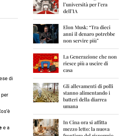
0
l’università per l’era
6
dell’IA
2
0
Elon Musk: “Tra dieci
0
anni il denaro potrebbe
7
non servire più”
2
0
La Generazione che non
0
8
riesce più a uscire di
casa
2
ese di
0
0
Gli allevamenti di polli
9
stanno alimentando i
 per
batteri della diarrea
2
umana
0
Cos’è
1
0
In Cina ora si affitta
e
e a
mezzo letto: la nuova
2
frontiera del risparmio
e