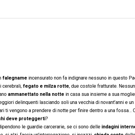
un
falegname
incensurato non fa indignare nessuno in questo Pa
 cerebrali,
fegato e milza rotte
, due costole fratturate. Nessun
iano
ammanettato nella notte
in casa sua insieme a sua moglie
eggiori delinquenti lasciando soli una vecchia di novant’anni e un
tari ti vengono a prendere di notte per finire dentro a una fossa… 
chi deve proteggerti
?
 dipendono le guardie carcerarie, se ci sono delle
indagini intern
o, si alzi, faccia un’interrogazione, si incazzi,
chieda conto
dell