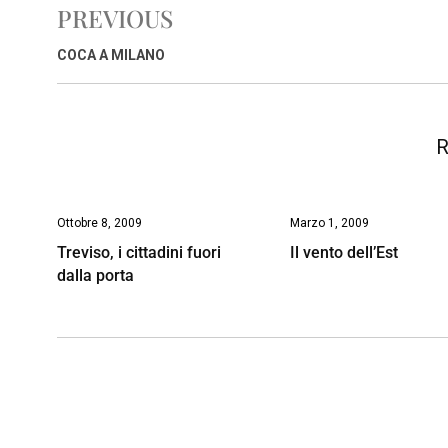
PREVIOUS
b
s
e
a
l
L
t
o
A
d
d
i
COCA A MILANO
o
p
I
s
n
k
p
n
k
R
Ottobre 8, 2009
Marzo 1, 2009
Treviso, i cittadini fuori
Il vento dell’Est
dalla porta