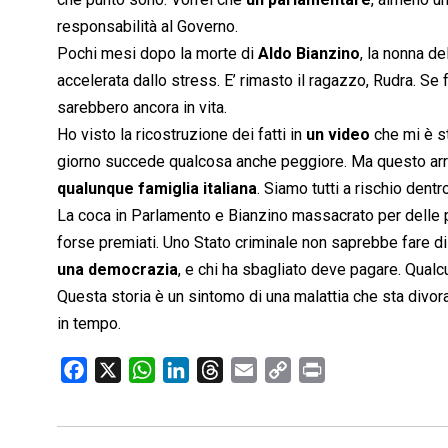
responsabilità al Governo.
Pochi mesi dopo la morte di
Aldo Bianzino
, la nonna de
accelerata dallo stress. E’ rimasto il ragazzo, Rudra. Se
sarebbero ancora in vita.
Ho visto la ricostruzione dei fatti in
un video
che mi è s
giorno succede qualcosa anche peggiore. Ma questo ar
qualunque famiglia italiana
. Siamo tutti a rischio den
La coca in Parlamento e Bianzino massacrato per delle pia
forse premiati. Uno Stato criminale non saprebbe fare di
una democrazia
, e chi ha sbagliato deve pagare. Qualcu
Questa storia è un sintomo di una malattia che sta divorand
in tempo.
F
X
W
L
T
E
C
P
a
h
i
h
m
o
r
c
a
n
r
a
p
i
e
t
k
e
i
y
n