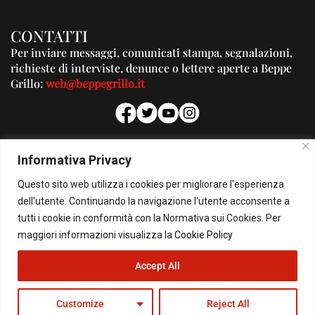
CONTATTI
Per inviare messaggi, comunicati stampa, segnalazioni,
richieste di interviste, denunce o lettere aperte a Beppe
Grillo:
web@beppegrillo.it
PUBBLICITA'
Informativa Privacy
Per la tua pubblicità su questo Blog:
Questo sito web utilizza i cookies per migliorare l'esperienza
pubblicita@beppegrillo.it
dell'utente. Continuando la navigazione l'utente acconsente a
tutti i cookie in conformità con la Normativa sui Cookies. Per
HOMEPAGE
COOKIE POLICY
PRIVACY POLICY
CONTATTI
maggiori informazioni visualizza la
Cookie Policy
Accept All
© Copyright 2026 - Il Blog di Beppe Grillo. All Rights Reserved - Powered by
happygrafic.com
Customize
Reject All