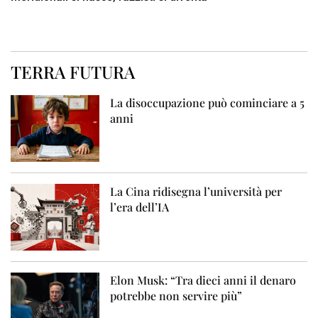
TERRA FUTURA
La disoccupazione può cominciare a 5
anni
La Cina ridisegna l’università per
l’era dell’IA
Elon Musk: “Tra dieci anni il denaro
potrebbe non servire più”