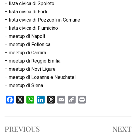
–
lista civica di Spoleto
–
lista civica di Forlì
–
lista civica di Pozzuoli in Comune
–
lista civica di Fiumicino
–
meetup di Napoli
–
meetup di Follonica
–
meetup di Carrara
–
meetup di Reggio Emilia
–
meetup di Novi Ligure
–
meetup di Losanna e Neuchatel
–
meetup di Siena
F
X
W
L
T
E
C
P
a
h
i
h
m
o
r
c
a
n
r
a
p
i
e
t
k
e
i
y
n
PREVIOUS
NEXT
b
s
e
a
l
L
t