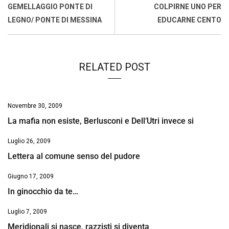
o
A
d
d
i
GEMELLAGGIO PONTE DI
COLPIRNE UNO PER
o
p
I
s
n
LEGNO/ PONTE DI MESSINA
EDUCARNE CENTO
k
p
n
k
RELATED POST
Novembre 30, 2009
La mafia non esiste, Berlusconi e Dell’Utri invece si
Luglio 26, 2009
Lettera al comune senso del pudore
Giugno 17, 2009
In ginocchio da te…
Luglio 7, 2009
Meridionali si nasce, razzisti si diventa