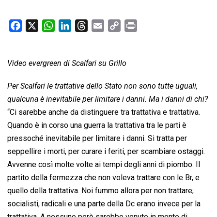
F
X
W
L
T
E
C
P
a
h
i
h
m
o
r
c
a
n
r
a
p
i
Video evergreen di Scalfari su Grillo
e
t
k
e
i
y
n
b
s
e
a
l
L
t
Per Scalfari le trattative dello Stato non sono tutte uguali,
o
A
d
d
i
qualcuna è inevitabile per limitare i danni. Ma i danni di chi?
o
p
I
s
n
“Ci sarebbe anche da distinguere tra trattativa e trattativa.
k
p
n
k
Quando è in corso una guerra la trattativa tra le parti è
pressoché inevitabile per limitare i danni. Si tratta per
seppellire i morti, per curare i feriti, per scambiare ostaggi.
Avvenne così molte volte ai tempi degli anni di piombo. Il
partito della fermezza che non voleva trattare con le Br, e
quello della trattativa. Noi fummo allora per non trattare;
socialisti, radicali e una parte della Dc erano invece per la
trattativa. A nessuno però sarebbe venuto in mente di