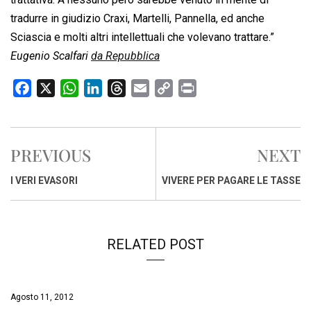
tradurre in giudizio Craxi, Martelli, Pannella, ed anche
Sciascia e molti altri intellettuali che volevano trattare.”
Eugenio Scalfari
da Repubblica
F
X
W
L
T
E
C
P
a
h
i
h
m
o
r
c
a
n
r
a
p
i
e
t
k
e
i
y
n
PREVIOUS
NEXT
b
s
e
a
l
L
t
o
A
d
d
i
I VERI EVASORI
VIVERE PER PAGARE LE TASSE
o
p
I
s
n
k
p
n
k
RELATED POST
Agosto 11, 2012