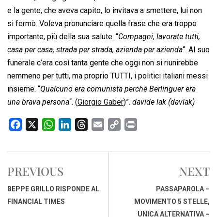
e la gente, che aveva capito, lo invitava a smettere, lui non
si fermò. Voleva pronunciare quella frase che era troppo
importante, più della sua salute: “
Compagni, lavorate tutti,
casa per casa, strada per strada, azienda per azienda
“. Al suo
funerale c’era così tanta gente che oggi non si riunirebbe
nemmeno per tutti, ma proprio TUTTI, i politici italiani messi
insieme. “
Qualcuno era comunista perché Berlinguer era
una brava persona
“. (
Giorgio Gaber
)”.
davide lak (davlak)
F
X
W
L
T
E
C
P
a
h
i
h
m
o
r
c
a
n
r
a
p
i
e
t
k
e
i
y
n
PREVIOUS
NEXT
b
s
e
a
l
L
t
o
A
d
d
i
BEPPE GRILLO RISPONDE AL
PASSAPAROLA –
o
p
I
s
n
FINANCIAL TIMES
MOVIMENTO 5 STELLE,
k
p
n
k
UNICA ALTERNATIVA –