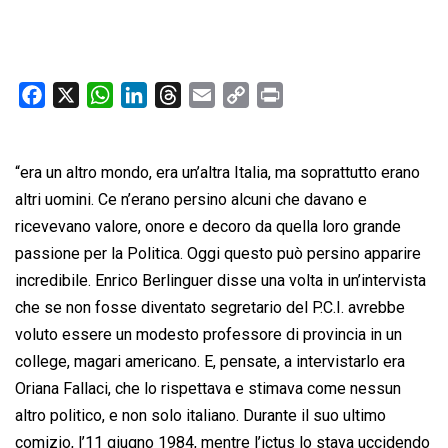
F
X
W
L
T
E
C
P
a
h
i
h
m
o
r
c
a
n
r
a
p
i
“era un altro mondo, era un’altra Italia, ma soprattutto erano
e
t
k
e
i
y
n
b
s
e
a
l
L
t
altri uomini. Ce n’erano persino alcuni che davano e
o
A
d
d
i
ricevevano valore, onore e decoro da quella loro grande
o
p
I
s
n
passione per la Politica. Oggi questo può persino apparire
k
p
n
k
incredibile. Enrico Berlinguer disse una volta in un’intervista
che se non fosse diventato segretario del P.C.I. avrebbe
voluto essere un modesto professore di provincia in un
college, magari americano. E, pensate, a intervistarlo era
Oriana Fallaci, che lo rispettava e stimava come nessun
altro politico, e non solo italiano. Durante il suo ultimo
comizio, l’11 giugno 1984, mentre l’ictus lo stava uccidendo