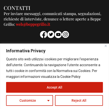
CONTATTI
Per inviare messaggi, comunicati stampa, segnalazioni,
richieste di interviste, denunce o lettere aperte a Beppe
Grillo:
web@beppegrillo.it
PUBBLICITA'
Informativa Privacy
Per la tua pubblicità su questo Blog:
Questo sito web utilizza i cookies per migliorare l'esperienza
pubblicita@beppegrillo.it
dell'utente. Continuando la navigazione l'utente acconsente a
tutti i cookie in conformità con la Normativa sui Cookies. Per
HOMEPAGE
COOKIE POLICY
PRIVACY POLICY
CONTATTI
maggiori informazioni visualizza la
Cookie Policy
Accept All
© Copyright 2026 - Il Blog di Beppe Grillo. All Rights Reserved - Powered by
happygrafic.com
Customize
Reject All