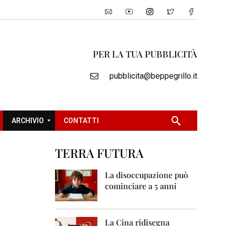
PER LA TUA PUBBLICITÀ
pubblicita@beppegrillo.it
ARCHIVIO
CONTATTI
TERRA FUTURA
2
0
La disoccupazione può
0
cominciare a 5 anni
5
2
0
La Cina ridisegna