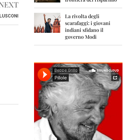
0
NEXT
1
1
La rivolta degli
RLUSCONI
scarafaggi: i giovani
2
0
indiani sfidano il
1
governo Modi
2
2
0
1
3
2
0
1
4
2
0
1
5
2