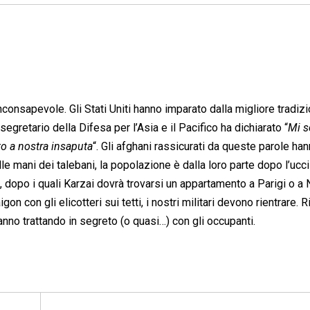
nconsapevole. Gli Stati Uniti hanno imparato dalla migliore tradiz
segretario della Difesa per l’Asia e il Pacifico ha dichiarato “
Mi s
to a nostra insaputa
“. Gli afghani rassicurati da queste parole ha
le mani dei talebani, la popolazione è dalla loro parte dopo l’ucc
si, dopo i quali Karzai dovrà trovarsi un appartamento a Parigi o a
on con gli elicotteri sui tetti, i nostri militari devono rientrare.
anno trattando in segreto (o quasi…) con gli occupanti.