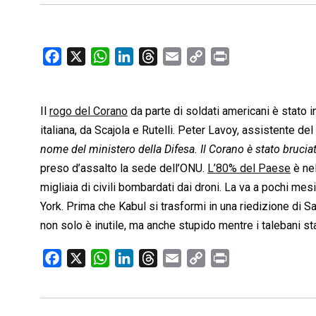
F
X
W
L
T
E
C
P
a
h
i
h
m
o
r
c
a
n
r
a
p
i
Il
rogo del Corano
e
t
da parte di soldati americani è stato i
k
e
i
y
n
b
s
e
a
l
L
t
italiana, da Scajola e Rutelli. Peter Lavoy, assistente del 
o
A
d
d
i
nome del ministero della Difesa. Il Corano è stato brucia
o
p
I
s
n
preso d’assalto la sede dell’ONU.
L’80% del Paese
è nel
k
p
n
k
migliaia di civili bombardati dai droni. La va a pochi me
York. Prima che Kabul si trasformi in una riedizione di Saig
non solo è inutile, ma anche stupido mentre i talebani st
F
X
W
L
T
E
C
P
a
h
i
h
m
o
r
c
a
n
r
a
p
i
e
t
k
e
i
y
n