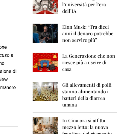
0
l’università per l’era
6
dell’IA
2
0
Elon Musk: “Tra dieci
0
anni il denaro potrebbe
7
non servire più”
2
ione
0
cuso a
La Generazione che non
0
8
riesce più a uscire di
nno
casa
isione di
2
0
 New
0
Gli allevamenti di polli
 Rimanere
9
stanno alimentando i
batteri della diarrea
2
umana
0
1
0
In Cina ora si affitta
mezzo letto: la nuova
2
frontiera del risparmio