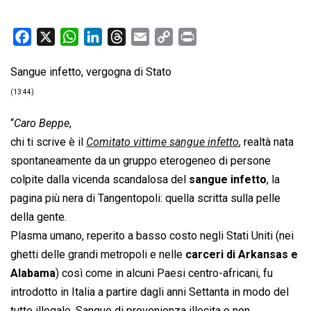
F
X
W
L
T
E
C
P
a
h
i
h
m
o
r
Sangue infetto, vergogna di Stato
c
a
n
r
a
p
i
e
t
k
e
i
y
n
(13:44)
b
s
e
a
l
L
t
“
Caro Beppe
,
o
A
d
d
i
chi ti scrive è il 
Comitato vittime sangue infetto
, realtà nata
o
p
I
s
n
spontaneamente da un gruppo eterogeneo di persone
k
p
n
k
colpite dalla vicenda scandalosa del
sangue infetto
, la
pagina più nera di Tangentopoli: quella scritta sulla pelle
della gente.
Plasma umano, reperito a basso costo negli Stati Uniti (nei
ghetti delle grandi metropoli e nelle
carceri di Arkansas e
Alabama
) così come in alcuni Paesi centro-africani, fu
introdotto in Italia a partire dagli anni Settanta in modo del
tutto illegale. Sangue di provenienza illecita o non