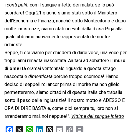
i 
conti puliti
 con il sangue infetto dei malati, se lo può
scordare! Oggi 21 giugno siamo stati sotto il Ministero
dell’Economia e Finanza, nonché sotto Montecitorio e dopo
molte insistenze, siamo stati ricevuti dalla d.ssa Piga alla
quale abbiamo nuovamente rappresentato le nostre
richieste.
Beppe, ti scriviamo per chiederti di darci voce, una voce per
troppi anni rimasta inascoltata. Aiutaci ad abbattere il
muro
di omertà
oramai ventennale riguardo a questa strage
nascosta e 
dimenticata
 perché troppo scomoda! Hanno
deciso di seppellirci ancor prima di morire ma non glielo
permetteremo, siamo cittadini di questa Italia che traballa
sotto il peso delle ingiustizie! Il nostro motto è ADESSO E
ORA DI DIRE BASTA e, come dici sempre tu, loro non si
arrenderanno mai, noi neppure!”.
Vittime del sangue infetto
F
X
W
L
T
E
C
P