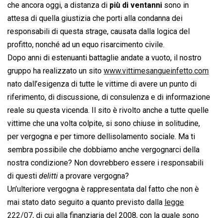
che ancora oggi, a distanza di
più di ventanni
sono in
attesa di quella giustizia che porti alla condanna dei
responsabili di questa strage, causata dalla logica del
profitto, nonché ad un equo risarcimento civile.
Dopo anni di estenuanti battaglie andate a vuoto, il nostro
gruppo ha realizzato un sito
www.vittimesangueinfetto.com
nato dall’esigenza di tutte le vittime di avere un punto di
riferimento, di discussione, di consulenza e di informazione
reale su questa vicenda. Il sito è rivolto anche a tutte quelle
vittime che una volta colpite, si sono chiuse in solitudine,
per vergogna e per timore dellisolamento sociale. Ma ti
sembra possibile che dobbiamo anche vergognarci della
nostra condizione? Non dovrebbero essere i responsabili
di questi 
delitti
 a provare vergogna?
Un’ulteriore vergogna è rappresentata dal fatto che non è
mai stato dato seguito a quanto previsto dalla
legge
222/07
, di cui alla finanziaria del 2008, con la quale sono