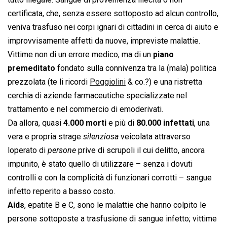
certificata, che, senza essere sottoposto ad alcun controllo,
veniva trasfuso nei corpi ignari di cittadini in cerca di aiuto e
improvvisamente affetti da nuove, impreviste malattie.
Vittime non di un errore medico, ma di un
piano
premeditato
fondato sulla connivenza tra la (mala) politica
prezzolata (te li ricordi
Poggiolini
& co.?) e una ristretta
cerchia di aziende farmaceutiche specializzate nel
trattamento e nel commercio di emoderivati.
Da allora, quasi
4.000 morti
e più di
80.000 infettati
, una
vera e propria strage 
silenziosa
 veicolata attraverso
loperato di 
persone
 prive di scrupoli il cui delitto, ancora
impunito, è stato quello di utilizzare – senza i dovuti
controlli e con la complicità di funzionari corrotti – sangue
infetto reperito a basso costo.
Aids
, epatite B e C, sono le malattie che hanno colpito le
persone sottoposte a trasfusione di sangue infetto; vittime