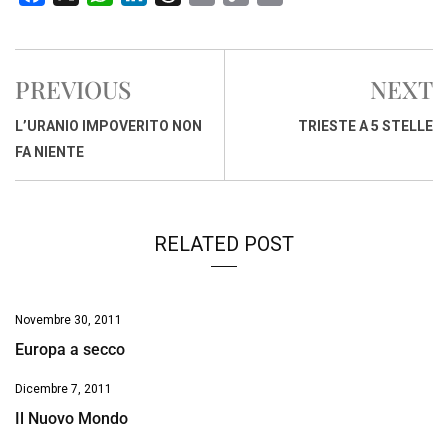
a
h
i
h
m
o
r
c
a
n
r
a
p
i
e
t
k
e
i
y
n
PREVIOUS
NEXT
b
s
e
a
l
L
t
o
A
d
d
i
L’URANIO IMPOVERITO NON
TRIESTE A 5 STELLE
o
p
I
s
n
FA NIENTE
k
p
n
k
RELATED POST
Novembre 30, 2011
Europa a secco
Dicembre 7, 2011
Il Nuovo Mondo