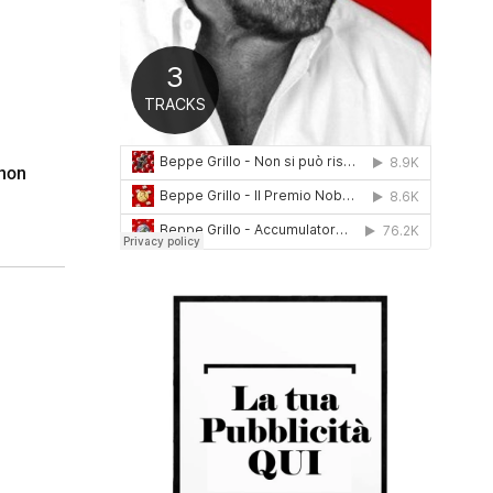
0
1
6
 non