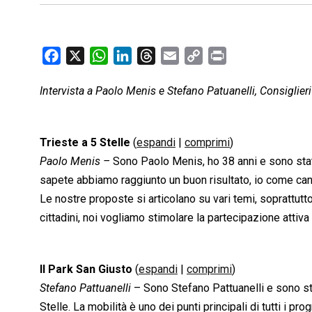
F
X
W
L
T
E
C
P
a
h
i
h
m
o
r
Intervista a Paolo Menis e Stefano Patuanelli, Consiglier
c
a
n
r
a
p
i
e
t
k
e
i
y
n
b
s
e
a
l
L
t
Trieste a 5 Stelle
(
espandi
|
comprimi
)
o
A
d
d
i
Paolo Menis –
Sono Paolo Menis, ho 38 anni e sono stat
o
p
I
s
n
sapete abbiamo raggiunto un buon risultato, io come candid
k
p
n
k
Le nostre proposte si articolano su vari temi, soprattutto
cittadini, noi vogliamo stimolare la partecipazione attiva 
Il Park San Giusto
(
espandi
|
comprimi
)
Stefano Pattuanelli
– Sono Stefano Pattuanelli e sono sta
Stelle. La mobilità è uno dei punti principali di tutti i pr