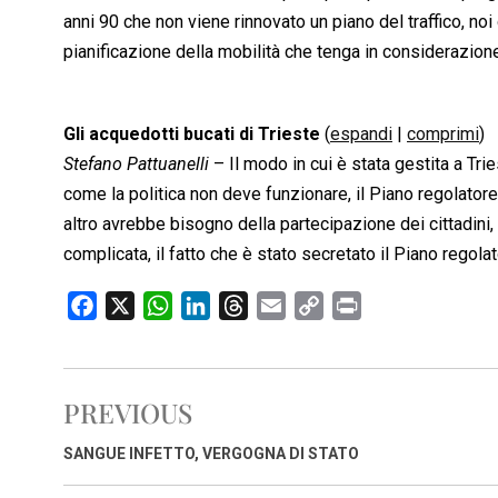
anni 90 che non viene rinnovato un piano del traffico, no
pianificazione della mobilità che tenga in considerazion
Gli acquedotti bucati di Trieste
(
espandi
|
comprimi
)
Stefano Pattuanelli
– Il modo in cui è stata gestita a Tri
come la politica non deve funzionare, il Piano regolatore 
altro avrebbe bisogno della partecipazione dei cittadini,
complicata, il fatto che è stato secretato il Piano regolat
F
X
W
L
T
E
C
P
a
h
i
h
m
o
r
c
a
n
r
a
p
i
e
t
k
e
i
y
n
PREVIOUS
b
s
e
a
l
L
t
o
A
d
d
i
SANGUE INFETTO, VERGOGNA DI STATO
o
p
I
s
n