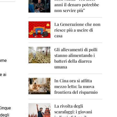
0
anni il denaro potrebbe
6
non servire più”
2
0
La Generazione che non
0
7
riesce più a uscire di
casa
2
0
0
Gli allevamenti di polli
8
stanno alimentando i
come
batteri della diarrea
2
umana
0
0
e ai
9
In Cina ora si affitta
mezzo letto: la nuova
2
frontiera del risparmio
0
1
0
La rivolta degli
 Cinque
scarafaggi: i giovani
2
 degli