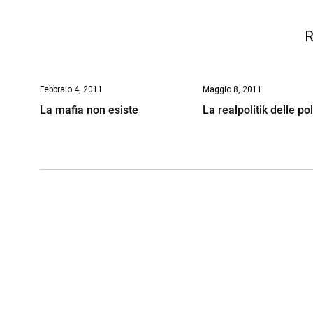
k
p
n
k
R
Febbraio 4, 2011
Maggio 8, 2011
La mafia non esiste
La realpolitik delle po