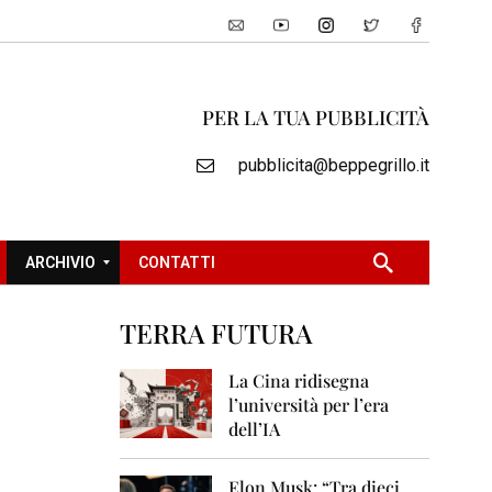
PER LA TUA PUBBLICITÀ
pubblicita@beppegrillo.it
ARCHIVIO
CONTATTI
TERRA FUTURA
2
0
La Cina ridisegna
0
l’università per l’era
5
dell’IA
2
0
Elon Musk: “Tra dieci