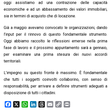
oggi assistiamo ad una contrazione delle capacità
economiche e ad un abbassamento dei valori immobiliari,
sia in termini di acquisto che di locazione.
Già a maggio avevamo convocato le organizzazioni, dando
l’input per il rinnovo di questo fondamentale strumento.
Oggi abbiamo raccolto le riflessioni emerse nella prima
fase di lavoro e il prossimo appuntamento sarà a gennaio,
per esaminare una prima stesura dei nuovi accordi
territoriali.
L’impegno su questo fronte è massimo. È fondamentale
che tutti i soggetti coinvolti collaborino, con senso di
responsabilità, per arrivare a definire strumenti adeguati a
disposizione di tutti i cittadini.
F
X
W
L
T
E
C
P
a
h
i
h
m
o
r