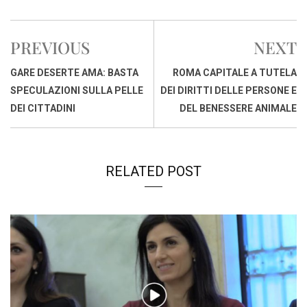
c
a
n
r
a
p
i
e
t
k
e
i
y
n
PREVIOUS
NEXT
b
s
e
a
l
L
t
o
A
d
d
i
GARE DESERTE AMA: BASTA
ROMA CAPITALE A TUTELA
o
p
I
s
n
SPECULAZIONI SULLA PELLE
DEI DIRITTI DELLE PERSONE E
k
p
n
k
DEI CITTADINI
DEL BENESSERE ANIMALE
RELATED POST