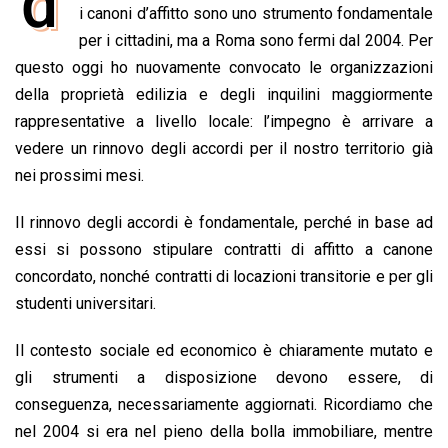
d
e
i canoni d’affitto sono uno strumento fondamentale
t
k
e
i
y
n
b
s
e
a
l
L
t
per i cittadini, ma a Roma sono fermi dal 2004. Per
o
A
d
d
i
questo oggi ho nuovamente convocato le organizzazioni
o
p
I
s
n
della proprietà edilizia e degli inquilini maggiormente
k
p
n
k
rappresentative a livello locale: l’impegno è arrivare a
vedere un rinnovo degli accordi per il nostro territorio già
nei prossimi mesi.
Il rinnovo degli accordi è fondamentale, perché in base ad
essi si possono stipulare contratti di affitto a canone
concordato, nonché contratti di locazioni transitorie e per gli
studenti universitari.
Il contesto sociale ed economico è chiaramente mutato e
gli strumenti a disposizione devono essere, di
conseguenza, necessariamente aggiornati. Ricordiamo che
nel 2004 si era nel pieno della bolla immobiliare, mentre