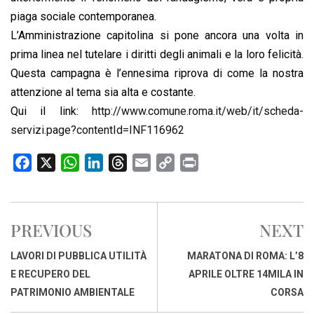
piaga sociale contemporanea.
L’Amministrazione capitolina si pone ancora una volta in
prima linea nel tutelare i diritti degli animali e la loro felicità.
Questa campagna è l’ennesima riprova di come la nostra
attenzione al tema sia alta e costante.
Qui il link:
http://www.comune.roma.it/
web/it/
scheda-
servizi.page?content
Id=INF116962
F
X
W
L
T
E
C
P
a
h
i
h
m
o
r
c
a
n
r
a
p
i
e
t
k
e
i
y
n
PREVIOUS
NEXT
b
s
e
a
l
L
t
o
A
d
d
i
LAVORI DI PUBBLICA UTILITÀ
MARATONA DI ROMA: L’8
o
p
I
s
n
E RECUPERO DEL
APRILE OLTRE 14MILA IN
k
p
n
k
PATRIMONIO AMBIENTALE
CORSA