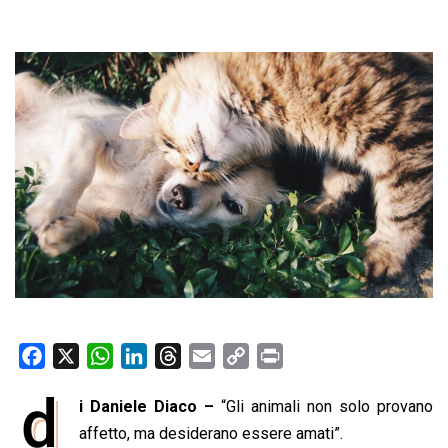
F
X
W
L
T
E
C
P
a
h
i
h
m
o
r
d
i Daniele Diaco –
“Gli animali non solo provano
c
a
n
r
a
p
i
e
affetto, ma desiderano essere amati”.
t
k
e
i
y
n