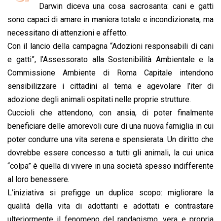
b
s
e
a
l
L
t
Darwin diceva una cosa sacrosanta: cani e gatti
o
A
d
d
i
sono capaci di amare in maniera totale e incondizionata, ma
o
p
I
s
n
necessitano di attenzioni e affetto.
k
p
n
k
Con il lancio della campagna “Adozioni responsabili di cani
e gatti”, l’Assessorato alla Sostenibilità Ambientale e la
Commissione Ambiente di Roma Capitale intendono
sensibilizzare i ci
ttadini al tema e agevolare l’iter di
adozione degli animali ospitati nelle proprie strutture.
Cuccioli che attendono, con ansia, di poter finalmente
beneficiare delle amorevoli cure di una nuova famiglia in cui
poter condurre una vita serena e spensierata. Un diritto che
dovrebbe essere concesso a tutti gli animali, la cui unica
“colpa” è quella di vivere in una società spesso indifferente
al loro benessere.
L’iniziativa si prefigge un duplice scopo: migliorare la
qualità della vita di adottanti e adottati e contrastare
ulteriormente il fenomeno del randagismo, vera e propria