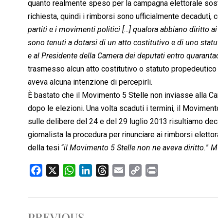
quanto realmente speso per la campagna elettorale sosten
richiesta, quindi i rimborsi sono ufficialmente decaduti, 
partiti e i movimenti politici […] qualora abbiano diritto ai
sono tenuti a dotarsi di un atto costitutivo e di uno sta
e al Presidente della Camera dei deputati entro quarantac
trasmesso alcun atto costitutivo o statuto propedeutico a
aveva alcuna intenzione di percepirli.
È bastato che il Movimento 5 Stelle non inviasse alla Ca
dopo le elezioni. Una volta scaduti i termini, il Moviment
sulle delibere del 24 e del 29 luglio 2013 risultiamo de
giornalista la procedura per rinunciare ai rimborsi elettoral
della tesi “
il Movimento 5 Stelle non ne aveva diritto.
”
M
F
X
W
L
T
E
C
P
a
h
i
h
m
o
r
c
a
n
r
a
p
i
e
t
k
e
i
y
n
PREVIOUS