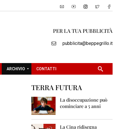
PER LA TUA PUBBLICITÀ
pubblicita@beppegrillo.it
ARCHIVIO
CONTATTI
TERRA FUTURA
2
0
La disoccupazione può
0
cominciare a 5 anni
5
2
0
La Cina ridisegna