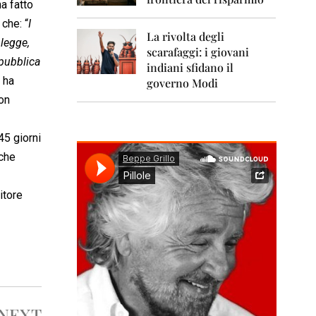
0
a fatto
1
che: “
I
1
La rivolta degli
 legge,
scarafaggi: i giovani
2
epubblica
0
indiani sfidano il
1
 ha
governo Modi
2
non
2
0
45 giorni
1
 che
3
2
itore
0
1
4
2
0
1
5
NEXT
2