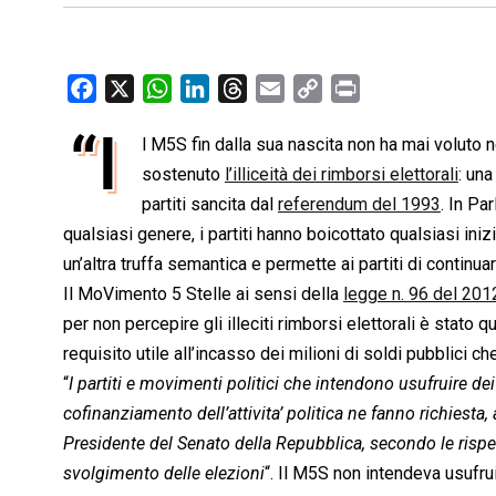
F
X
W
L
T
E
C
P
a
h
i
h
m
o
r
“I
l M5S fin dalla sua nascita non ha mai voluto
c
a
n
r
a
p
i
e
sostenuto
t
k
l’illiceità dei rimborsi elettorali
e
i
y
n
: una
b
s
e
a
l
L
t
partiti sancita dal
referendum del 1993
. In Pa
o
A
d
d
i
qualsiasi genere, i partiti hanno boicottato qualsiasi iniz
o
p
I
s
n
un’altra truffa semantica e permette ai partiti di continuar
k
p
n
k
Il MoVimento 5 Stelle ai sensi della
legge n. 96 del 201
per non percepire gli illeciti rimborsi elettorali è stato
requisito utile all’incasso dei milioni di soldi pubblici 
“
I partiti e movimenti politici che intendono usufruire dei 
cofinanziamento dell’attivita’ politica ne fanno richiesta
Presidente del Senato della Repubblica, secondo le rispe
svolgimento delle elezioni
“. Il M5S non intendeva usufrui