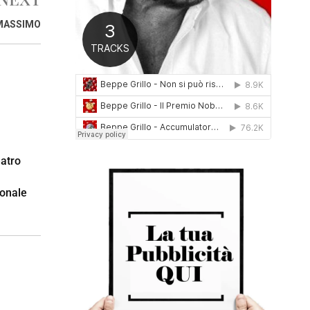
0
 MASSIMO
1
6
eatro
,
ionale