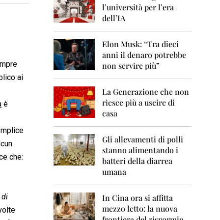
0
l’università per l’era
6
dell’IA
2
0
Elon Musk: “Tra dieci
0
anni il denaro potrebbe
7
sempre
non servire più”
2
lico ai
0
La Generazione che non
0
8
riesce più a uscire di
a
è
casa
2
0
semplice
0
Gli allevamenti di polli
lcun
9
stanno alimentando i
sce che:
batteri della diarrea
2
umana
0
1
0
 di
In Cina ora si affitta
mezzo letto: la nuova
volte
2
frontiera del risparmio