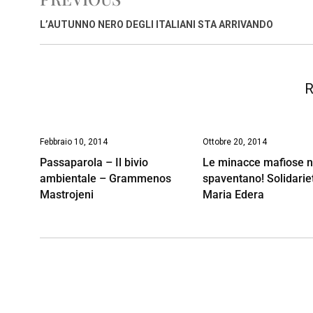
b
s
e
a
l
L
t
o
A
d
d
i
L’AUTUNNO NERO DEGLI ITALIANI STA ARRIVANDO
o
p
I
s
n
k
p
n
k
R
Febbraio 10, 2014
Ottobre 20, 2014
Passaparola – Il bivio
Le minacce mafiose n
ambientale – Grammenos
spaventano! Solidarie
Mastrojeni
Maria Edera