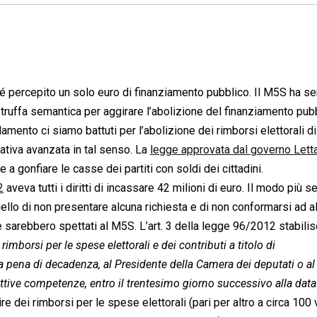
 né percepito un solo euro di finanziamento pubblico. Il M5S ha 
 truffa semantica per aggirare l’abolizione del finanziamento pubb
rlamento ci siamo battuti per l’abolizione dei rimborsi elettorali di
iativa avanzata in tal senso. La
legge approvata dal governo Lett
e a gonfiare le casse dei partiti con soldi dei cittadini.
2
aveva tutti i diritti di incassare 42 milioni di euro. Il modo più 
 quello di non presentare alcuna richiesta e di non conformarsi ad a
che sarebbero spettati al M5S. L’art. 3 della legge 96/2012 stabili
rimborsi per le spese elettorali e dei contributi a titolo di
, a pena di decadenza, al Presidente della Camera dei deputati o al
ttive competenze, entro il trentesimo giorno successivo alla data
re dei rimborsi per le spese elettorali (pari per altro a circa 100 