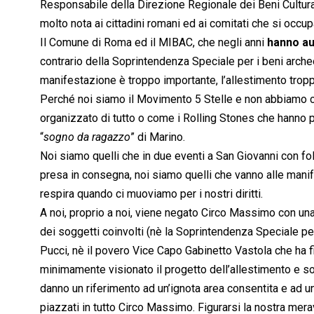
Responsabile della Direzione Regionale dei Beni Cultural
molto nota ai cittadini romani ed ai comitati che si occup
Il Comune di Roma ed il MIBAC, che negli anni
hanno au
contrario della Soprintendenza Speciale per i beni archeol
manifestazione è troppo importante, l’allestimento troppo 
Perché noi siamo il Movimento 5 Stelle e non abbiamo cors
organizzato di tutto o come i Rolling Stones che hanno
“
sogno da ragazzo
” di Marino.
Noi siamo quelli che in due eventi a San Giovanni con fo
presa in consegna, noi siamo quelli che vanno alle manife
respira quando ci muoviamo per i nostri diritti.
A noi, proprio a noi, viene negato Circo Massimo con 
dei soggetti coinvolti (nè la Soprintendenza Speciale pe
Pucci, nè il povero Vice Capo Gabinetto Vastola che ha f
minimamente visionato il progetto dell’allestimento e s
danno un riferimento ad un’ignota area consentita e a
piazzati in tutto Circo Massimo. Figurarsi la nostra mer