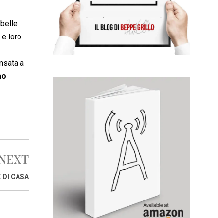
 belle
 e loro
nsata a
mo
NEXT
 DI CASA