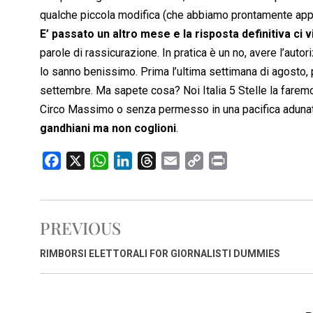
qualche piccola modifica (che abbiamo prontamente appor
E’ passato un altro mese e la risposta definitiva ci 
parole di rassicurazione. In pratica è un no, avere l’auto
lo sanno benissimo. Prima l’ultima settimana di agosto, p
settembre. Ma sapete cosa? Noi Italia 5 Stelle la far
Circo Massimo o senza permesso in una pacifica adunata d
gandhiani ma non coglioni
.
F
X
W
L
T
E
C
P
a
h
i
h
m
o
r
c
a
n
r
a
p
i
e
t
k
e
i
y
n
PREVIOUS
b
s
e
a
l
L
t
o
A
d
d
i
RIMBORSI ELETTORALI FOR GIORNALISTI DUMMIES
o
p
I
s
n
k
p
n
k