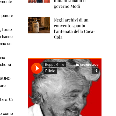
indiani sfidano il
0
temente
1
governo Modi
1
o parere
Negli archivi di un
2
0
convento spunta
1
, forse.
l’antenata della Coca-
2
ci hanno
Cola
rano un
2
0
1
ano
3
 che si
2
0
1
ESSUNO
4
tore
2
0
fare. Ci
1
5
oto come
2