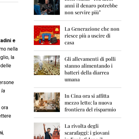
0
anni il denaro potrebbe
6
non servire più”
2
0
La Generazione che non
0
7
riesce più a uscire di
tadini e
casa
2
imo nella
0
glio, la
0
Gli allevamenti di polli
8
stanno alimentando i
delle
batteri della diarrea
2
umana
0
persone
0
 la
9
In Cina ora si affitta
mezzo letto: la nuova
2
 ora
frontiera del risparmio
0
ettere
1
0
La rivolta degli
scarafaggi: i giovani
ni
,
2