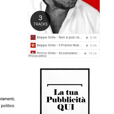
0
1
6
olamenti,
 politico
n