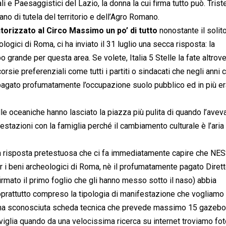
i e Paesaggistici del Lazio, la donna la cui firma tutto può. Tris
ano di tutela del territorio e dell’Agro Romano.
torizzato al Circo Massimo un po’ di tutto
nonostante il solit
ogici di Roma, ci ha inviato il 31 luglio una secca risposta: la
grande per questa area. Se volete, Italia 5 Stelle la fate altrove
ie preferenziali come tutti i partiti o sindacati che negli anni 
 pagato profumatamente l’occupazione suolo pubblico ed in più e
lle oceaniche hanno lasciato la piazza più pulita di quando l’avev
stazioni con la famiglia perché il cambiamento culturale è l’aria
una risposta pretestuosa che ci fa immediatamente capire che N
r i beni archeologici di Roma, nè il profumatamente pagato Diret
irmato il primo foglio che gli hanno messo sotto il naso) abbia
oprattutto compreso la tipologia di manifestazione che vogliamo 
d una sconosciuta scheda tecnica che prevede massimo 15 gazebo
aviglia quando da una velocissima ricerca su internet troviamo f