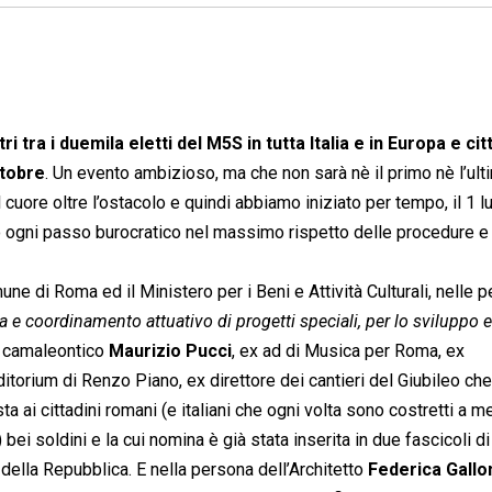
ri tra i duemila eletti del M5S in tutta Italia e in Europa e cit
ttobre
. Un evento ambizioso, ma che non sarà nè il primo nè l’ult
 cuore oltre l’ostacolo e quindi abbiamo iniziato per tempo, il 1 lu
ogni passo burocratico nel massimo rispetto delle procedure e 
mune di Roma ed il Ministero per i Beni e Attività Culturali, nelle 
a e coordinamento attuativo di progetti speciali, per lo sviluppo e
il camaleontico
Maurizio Pucci
, ex ad di Musica per Roma, ex
itorium di Renzo Piano, ex direttore dei cantieri del Giubileo che
 ai cittadini romani (e italiani che ogni volta sono costretti a m
bei soldini e la cui nomina è già stata inserita in due fascicoli di
 della Repubblica. E nella persona dell’Architetto
Federica Gallo