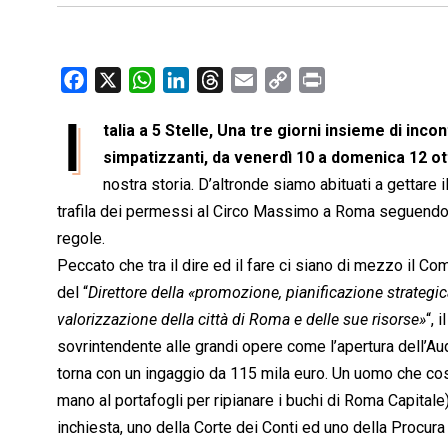
F
X
W
L
T
E
C
P
a
h
i
h
m
o
r
I
talia a 5 Stelle, Una tre giorni insieme di incont
c
a
n
r
a
p
i
e
simpatizzanti, da venerdì 10 a domenica 12 o
t
k
e
i
y
n
b
s
e
a
l
L
t
nostra storia. D’altronde siamo abituati a gettare il
o
A
d
d
i
trafila dei permessi al Circo Massimo a Roma seguendo 
o
p
I
s
n
regole.
k
p
n
k
Peccato che tra il dire ed il fare ci siano di mezzo il Co
del “
Direttore della «promozione, pianificazione strategic
valorizzazione della città di Roma e delle sue risorse»
“, 
sovrintendente alle grandi opere come l’apertura dell’Aud
torna con un ingaggio da 115 mila euro. Un uomo che costa
mano al portafogli per ripianare i buchi di Roma Capitale) 
inchiesta, uno della Corte dei Conti ed uno della Procura