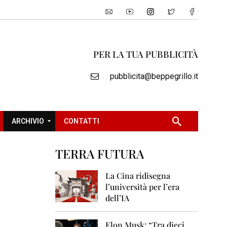
PER LA TUA PUBBLICITÀ
pubblicita@beppegrillo.it
ARCHIVIO
CONTATTI
TERRA FUTURA
2
0
La Cina ridisegna
0
l’università per l’era
5
dell’IA
2
0
Elon Musk: “Tra dieci