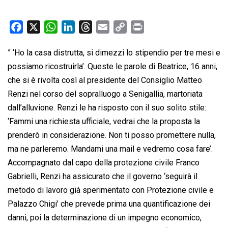
F
X
W
L
T
E
C
P
a
h
i
h
m
o
r
” ‘Ho la casa distrutta, si dimezzi lo stipendio per tre mesi e
c
a
n
r
a
p
i
possiamo ricostruirla’. Queste le parole di Beatrice, 16 anni,
e
t
k
e
i
y
n
b
s
e
a
l
L
t
che si è rivolta così al presidente del Consiglio Matteo
o
A
d
d
i
Renzi nel corso del sopralluogo a Senigallia, martoriata
o
p
I
s
n
dall’alluvione. Renzi le ha risposto con il suo solito stile:
k
p
n
k
‘Fammi una richiesta ufficiale, vedrai che la proposta la
prenderò in considerazione. Non ti posso promettere nulla,
ma ne parleremo. Mandami una mail e vedremo cosa fare’.
Accompagnato dal capo della protezione civile Franco
Gabrielli, Renzi ha assicurato che il governo ‘seguirà il
metodo di lavoro già sperimentato con Protezione civile e
Palazzo Chigi’ che prevede prima una quantificazione dei
danni, poi la determinazione di un impegno economico,