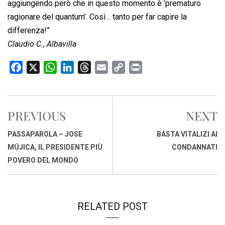
aggiungendo però che in questo momento è ‘prematuro
ragionare del quantum’. Così… tanto per far capire la
differenza!”
Claudio C., Albavilla
F
X
W
L
T
E
C
P
a
h
i
h
m
o
r
c
a
n
r
a
p
i
e
t
k
e
i
y
n
PREVIOUS
NEXT
b
s
e
a
l
L
t
o
A
d
d
i
PASSAPAROLA – JOSE
BASTA VITALIZI AI
o
p
I
s
n
MÚJICA, IL PRESIDENTE PIÙ
CONDANNATI
k
p
n
k
POVERO DEL MONDO
RELATED POST