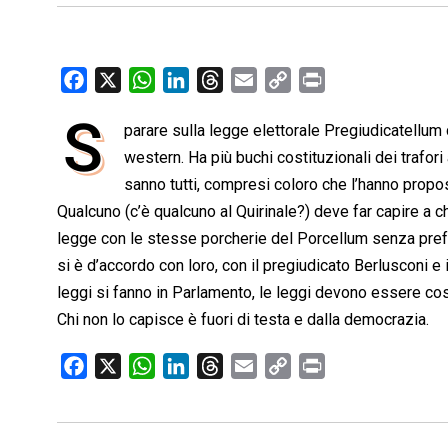
F
X
W
L
T
E
C
P
a
h
i
h
m
o
r
S
parare sulla legge elettorale Pregiudicatellum
c
a
n
r
a
p
i
e
western. Ha più buchi costituzionali dei trafori
t
k
e
i
y
n
b
s
e
a
l
L
t
sanno tutti, compresi coloro che l’hanno propo
o
A
d
d
i
Qualcuno (c’è qualcuno al Quirinale?) deve far capire a c
o
p
I
s
n
legge con le stesse porcherie del Porcellum senza pre
k
p
n
k
si è d’accordo con loro, con il pregiudicato Berlusconi e
leggi si fanno in Parlamento, le leggi devono essere cos
Chi non lo capisce è fuori di testa e dalla democrazia.
F
X
W
L
T
E
C
P
a
h
i
h
m
o
r
c
a
n
r
a
p
i
e
t
k
e
i
y
n