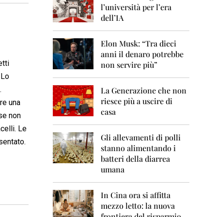
0
l’università per l’era
6
dell’IA
2
0
Elon Musk: “Tra dieci
0
anni il denaro potrebbe
7
tti
non servire più”
2
 Lo
0
.
La Generazione che non
0
8
riesce più a uscire di
are una
casa
se non
2
0
celli. Le
0
Gli allevamenti di polli
sentato.
9
stanno alimentando i
batteri della diarrea
2
umana
0
1
0
In Cina ora si affitta
mezzo letto: la nuova
2
frontiera del risparmio