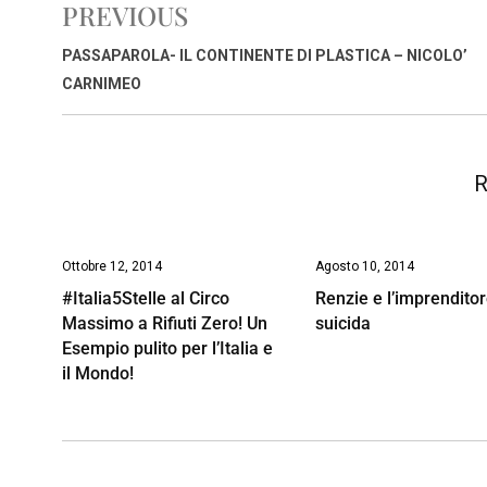
PREVIOUS
b
s
e
a
l
L
t
o
A
d
d
i
PASSAPAROLA- IL CONTINENTE DI PLASTICA – NICOLO’
o
p
I
s
n
CARNIMEO
k
p
n
k
R
Ottobre 12, 2014
Agosto 10, 2014
#Italia5Stelle al Circo
Renzie e l’imprendito
Massimo a Rifiuti Zero! Un
suicida
Esempio pulito per l’Italia e
il Mondo!