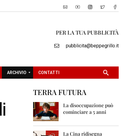
PER LA TUA PUBBLICITÀ
pubblicita@beppegrillo.it
ARCHIVIO
CONTATTI
TERRA FUTURA
2
li
0
La disoccupazione può
0
cominciare a 5 anni
5
2
0
La Cina ridisegna