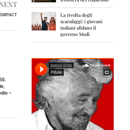
0
NEXT
1
1
La rivolta degli
 COMPACT
scarafaggi: i giovani
2
0
indiani sfidano il
1
governo Modi
2
2
0
1
3
2
5S:
0
le,
1
4
edio –
2
0
1
5
2