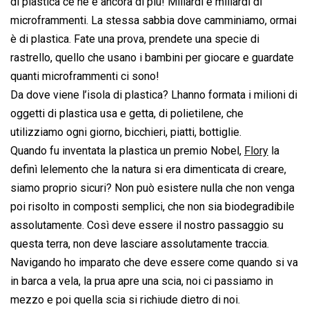
di plastica ce ne è ancora di più! Miliardi e miliardi di
microframmenti. La stessa sabbia dove camminiamo, ormai
è di plastica. Fate una prova, prendete una specie di
rastrello, quello che usano i bambini per giocare e guardate
quanti microframmenti ci sono!
Da dove viene l’isola di plastica? Lhanno formata i milioni di
oggetti di plastica usa e getta, di polietilene, che
utilizziamo ogni giorno, bicchieri, piatti, bottiglie.
Quando fu inventata la plastica un premio Nobel,
Flory
la
definì lelemento che la natura si era dimenticata di creare,
siamo proprio sicuri? Non può esistere nulla che non venga
poi risolto in composti semplici, che non sia biodegradibile
assolutamente. Così deve essere il nostro passaggio su
questa terra, non deve lasciare assolutamente traccia.
Navigando ho imparato che deve essere come quando si va
in barca a vela, la prua apre una scia, noi ci passiamo in
mezzo e poi quella scia si richiude dietro di noi.