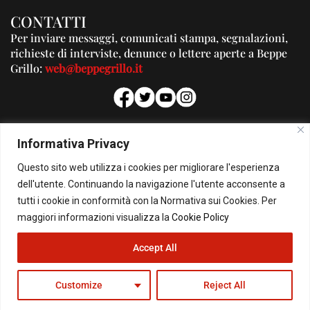
CONTATTI
Per inviare messaggi, comunicati stampa, segnalazioni,
richieste di interviste, denunce o lettere aperte a Beppe
Grillo:
web@beppegrillo.it
PUBBLICITA'
Informativa Privacy
Per la tua pubblicità su questo Blog:
Questo sito web utilizza i cookies per migliorare l'esperienza
pubblicita@beppegrillo.it
dell'utente. Continuando la navigazione l'utente acconsente a
tutti i cookie in conformità con la Normativa sui Cookies. Per
HOMEPAGE
COOKIE POLICY
PRIVACY POLICY
CONTATTI
maggiori informazioni visualizza la
Cookie Policy
Accept All
© Copyright 2026 - Il Blog di Beppe Grillo. All Rights Reserved - Powered by
happygrafic.com
Customize
Reject All