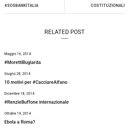
k
p
n
k
#SOSBANKITALIA
COSTITUZIONALI
RELATED POST
Maggio 16, 2014
#MorettiBugiarda
Giugno 28, 2014
10 motivi per #CacciareAlfano
Dicembre 18, 2014
#RenzieBuffone internazionale
Ottobre 19, 2014
Ebola a Roma?