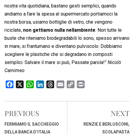
nostra vita quotidiana, bastano gesti semplici, quando
andiamo a fare la spesa al supermercato portiamoci la
nostra borsa, usiamo bottiglie di vetro, che vengono
riciclate,
non gettiamo nulla nellambiente
. Non tutte le
buste che riteniamo biodegradabili lo sono, spesso arrivano
in mare, si frantumano e diventano pulviscolo. Dobbiamo
scegliere le plastiche che si degradano in composti
semplici. Salvare il mare si può, Passate parola!”
Nicolò
Carnimeo
F
X
W
L
T
E
C
P
a
h
i
h
m
o
r
c
a
n
r
a
p
i
e
t
k
e
i
y
n
PREVIOUS
NEXT
b
s
e
a
l
L
t
o
A
d
d
i
FERMIAMO IL SACCHEGGIO
RENZIE E BERLUSCONI,
o
p
I
s
n
DELLA BANCA D’ITALIA
SCOLAPASTA