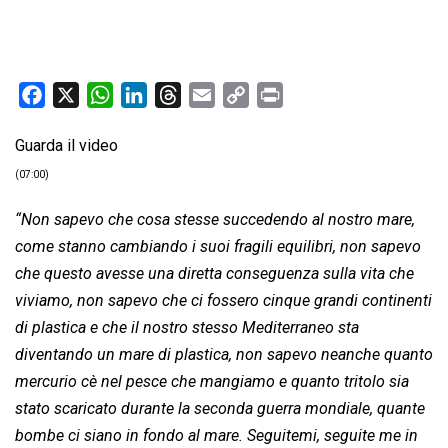
F
X
W
L
T
E
C
P
a
h
i
h
m
o
r
Guarda il video
c
a
n
r
a
p
i
e
t
k
e
i
y
n
(07:00)
b
s
e
a
l
L
t
“Non sapevo che cosa stesse succedendo al nostro mare,
o
A
d
d
i
come stanno cambiando i suoi fragili equilibri, non sapevo
o
p
I
s
n
che questo avesse una diretta conseguenza sulla vita che
k
p
n
k
viviamo, non sapevo che ci fossero cinque grandi continenti
di plastica e che il nostro stesso Mediterraneo sta
diventando un mare di plastica, non sapevo neanche quanto
mercurio cè nel pesce che mangiamo e quanto tritolo sia
stato scaricato durante la seconda guerra mondiale, quante
bombe ci siano in fondo al mare. Seguitemi, seguite me in