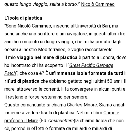
questo lungo viaggio, salite a bordo.
”
Nicolò Carnimeo
L’isola di plastica
“Sono Nicolò Carnimeo, insegno allUniversità di Bari, ma
sono anche uno scrittore e un navigatore, in questi ultimi tre
anni ho compiuto un lungo viaggio, che mi ha portato dagli
oceani al nostro Mediterraneo, e voglio raccontarvelo.
Il mio
viaggio nel mare di plastica
è partito a Londra, dove
ho incontrato chi ha scoperto il “
Great Pacific Garbage
Patch
“, che cosa è? È
un’immensa isola formata da tutti i
rifiuti di plastica
che abbiamo gettato negli ultimi 50 anni. Il
mare, attraverso le correnti, li fa convergere in alcuni punti e
lì restano e forse resteranno per sempre.
Questo comandante si chiama
Charles Moore
. Siamo andati
insieme a vedere lisola di plastica. Nel mio libro 
Come è
profondo il Mare
 (Ed.
Chiarelettere
)la chiamo lisola che non
cè, perché in effetti è formata da miliardi e miliardi di