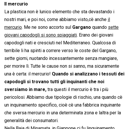
Il mercurio
La plastica non è lunico elemento che sta devastando i
nostri mari, e poi noi, come abbiamo visto,cè anche
il
mercurio
. Me ne sono accorto sul
Gargano
quando
sette
giovani capodogli si sono spiaggiati
. Erano dei giovani
capodogli nati e cresciuti nel Mediterraneo. Qualcosa di
terribile li ha spinti a correre verso le coste del Gargano,
sette giorni, nuotando incessantemente senza mangiare,
per morire lì. Tutte le cause non si sanno, ma sicuramente
una è certa: il mercurio!
Quando si analizzano i tessuti dei
capodogli si trovano tutti gli inquinanti che noi
sversiamo in mare,
tra questi il mercurio è tra i più
pericolosi. Abbiamo due tipologie di rischio, una quando cè
un inquinamento specifico, cioè cè una fabbrica inquinante
che sversa mercurio in una determinata zona e laltra per la
generalità dei consumatori.
Nella Baia di
Minamata
, in Giappone ci fu linquinamento