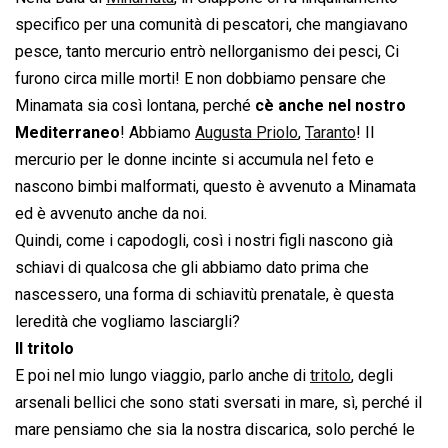
specifico per una comunità di pescatori, che mangiavano
pesce, tanto mercurio entrò nellorganismo dei pesci, Ci
furono circa mille morti! E non dobbiamo pensare che
Minamata sia così lontana, perché
cè anche nel nostro
Mediterraneo
! Abbiamo
Augusta Priolo
,
Taranto
! Il
mercurio per le donne incinte si accumula nel feto e
nascono bimbi malformati, questo è avvenuto a Minamata
ed è avvenuto anche da noi.
Quindi, come i capodogli, così i nostri figli nascono già
schiavi di qualcosa che gli abbiamo dato prima che
nascessero, una forma di schiavitù prenatale, è questa
leredità che vogliamo lasciargli?
Il tritolo
E poi nel mio lungo viaggio, parlo anche di
tritolo
, degli
arsenali bellici che sono stati sversati in mare, sì, perché il
mare pensiamo che sia la nostra discarica, solo perché le