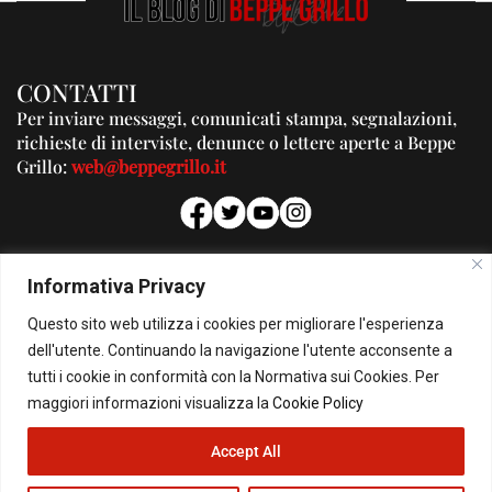
CONTATTI
Per inviare messaggi, comunicati stampa, segnalazioni,
richieste di interviste, denunce o lettere aperte a Beppe
Grillo:
web@beppegrillo.it
PUBBLICITA'
Informativa Privacy
Per la tua pubblicità su questo Blog:
Questo sito web utilizza i cookies per migliorare l'esperienza
pubblicita@beppegrillo.it
dell'utente. Continuando la navigazione l'utente acconsente a
tutti i cookie in conformità con la Normativa sui Cookies. Per
HOMEPAGE
COOKIE POLICY
PRIVACY POLICY
CONTATTI
maggiori informazioni visualizza la
Cookie Policy
Accept All
© Copyright 2026 - Il Blog di Beppe Grillo. All Rights Reserved - Powered by
happygrafic.com