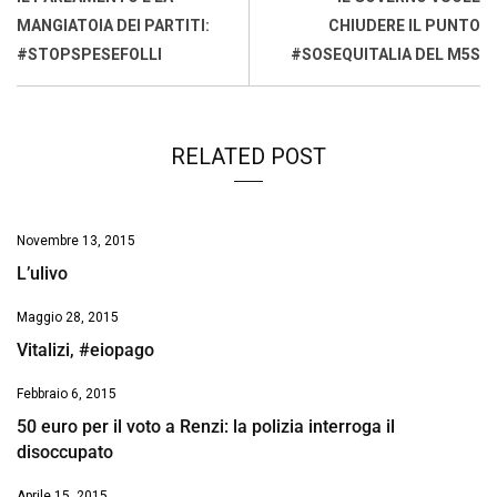
o
p
I
s
n
MANGIATOIA DEI PARTITI:
CHIUDERE IL PUNTO
k
p
n
k
#STOPSPESEFOLLI
#SOSEQUITALIA DEL M5S
RELATED POST
Novembre 13, 2015
L’ulivo
Maggio 28, 2015
Vitalizi, #eiopago
Febbraio 6, 2015
50 euro per il voto a Renzi: la polizia interroga il
disoccupato
Aprile 15, 2015