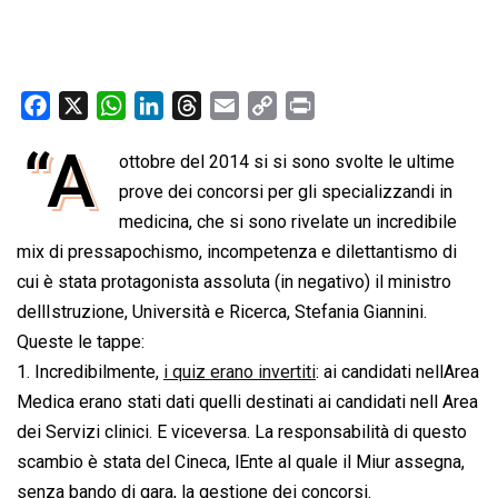
F
X
W
L
T
E
C
P
a
h
i
h
m
o
r
“A
ottobre del 2014 si si sono svolte le ultime
c
a
n
r
a
p
i
e
prove dei concorsi per gli specializzandi in
t
k
e
i
y
n
b
s
e
a
l
L
t
medicina, che si sono rivelate un incredibile
o
A
d
d
i
mix di pressapochismo, incompetenza e dilettantismo di
o
p
I
s
n
cui è stata protagonista assoluta (in negativo) il ministro
k
p
n
k
dellIstruzione, Università e Ricerca, Stefania Giannini.
Queste le tappe:
1. Incredibilmente,
i quiz erano invertiti
: ai candidati nellArea
Medica erano stati dati quelli destinati ai candidati nell Area
dei Servizi clinici. E viceversa. La responsabilità di questo
scambio è stata del Cineca, lEnte al quale il Miur assegna,
senza bando di gara, la gestione dei concorsi.