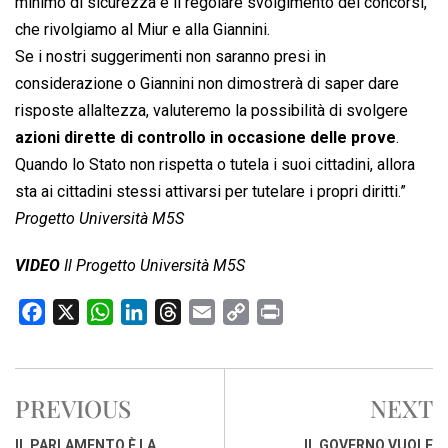
minimo di sicurezza e il regolare svolgimento dei concorsi,
che rivolgiamo al Miur e alla Giannini.
Se i nostri suggerimenti non saranno presi in
considerazione o Giannini non dimostrerà di saper dare
risposte allaltezza, valuteremo la possibilità di svolgere
azioni dirette di controllo in occasione delle prove
.
Quando lo Stato non rispetta o tutela i suoi cittadini, allora
sta ai cittadini stessi attivarsi per tutelare i propri diritti.”
Progetto Università M5S
VIDEO
Il Progetto Università M5S
F
X
W
L
T
E
C
P
a
h
i
h
m
o
r
c
a
n
r
a
p
i
e
t
k
e
i
y
n
PREVIOUS
NEXT
b
s
e
a
l
L
t
o
A
d
d
i
IL PARLAMENTO È LA
IL GOVERNO VUOLE