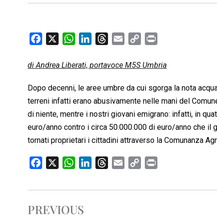
F
X
W
L
T
E
C
P
a
h
i
h
m
o
r
c
a
n
r
a
p
i
di Andrea Liberati, portavoce M5S Umbria
e
t
k
e
i
y
n
Dopo decenni, le aree umbre da cui sgorga la nota acqua 
b
s
e
a
l
L
t
terreni infatti erano abusivamente nelle mani del Comun
o
A
d
d
i
di niente, mentre i nostri giovani emigrano: infatti, in q
o
p
I
s
n
k
p
n
k
euro/anno contro i circa 50.000.000 di euro/anno che il 
tornati proprietari i cittadini attraverso la Comunanza Agra
F
X
W
L
T
E
C
P
a
h
i
h
m
o
r
c
a
n
r
a
p
i
e
t
k
e
i
y
n
PREVIOUS
b
s
e
a
l
L
t