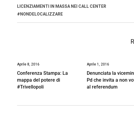
o
A
d
d
i
LICENZIAMENTI IN MASSA NEI CALL CENTER
o
p
I
s
n
#NONDELOCALIZZARE
k
p
n
k
R
Aprile 8, 2016
Aprile 1, 2016
Conferenza Stampa: La
Denunciata la vicemin
mappa del potere di
Pd che invita a non vo
#Trivellopoli
al referendum