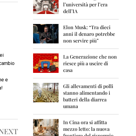
0
l’università per l’era
6
dell’IA
2
0
Elon Musk: “Tra dieci
0
anni il denaro potrebbe
7
non servire più”
2
0
ei
La Generazione che non
0
8
riesce più a uscire di
 cambio
casa
2
ne e
0
0
Gli allevamenti di polli
a!
9
stanno alimentando i
batteri della diarrea
2
umana
0
1
0
In Cina ora si affitta
mezzo letto: la nuova
NEXT
2
frontiera del risparmio