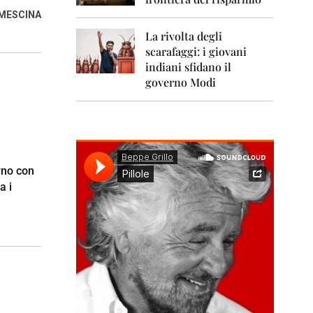
0
1
OMESCINA
1
La rivolta degli
scarafaggi: i giovani
2
0
indiani sfidano il
1
governo Modi
2
2
0
1
3
erno con
2
a i
0
1
4
2
0
1
5
2