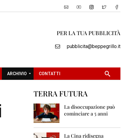
PER LA TUA PUBBLICITÀ
pubblicita@beppegrillo.it
ARCHIVIO
CONTATTI
TERRA FUTURA
2
i
0
La disoccupazione può
0
cominciare a 5 anni
5
2
0
La Cina ridisegna