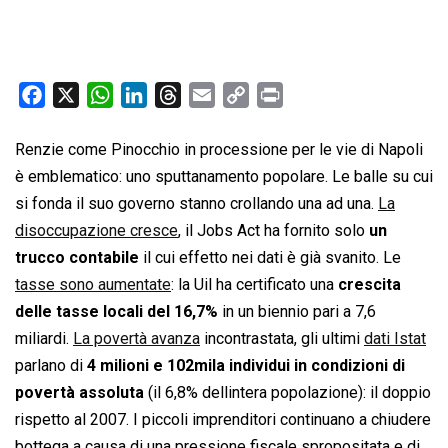
F
X
W
L
T
E
C
P
a
h
i
h
m
o
r
c
a
n
r
a
p
i
Renzie come Pinocchio in processione per le vie di Napoli
e
t
k
e
i
y
n
è emblematico: uno sputtanamento popolare. Le balle su cui
b
s
e
a
l
L
t
si fonda il suo governo stanno crollando una ad una.
La
o
A
d
d
i
disoccupazione cresce
, il Jobs Act ha fornito solo
un
o
p
I
s
n
trucco contabile
il cui effetto nei dati è già svanito. Le
k
p
n
k
tasse sono aumentate
: la Uil ha certificato una
crescita
delle tasse locali del 16,7%
in un biennio pari a 7,6
miliardi.
La povertà avanza
incontrastata, gli ultimi
dati Istat
parlano di
4 milioni e 102mila individui in condizioni di
povertà assoluta
(il 6,8% dellintera popolazione): il doppio
rispetto al 2007. I piccoli imprenditori continuano a chiudere
bottega a causa di una pressione fiscale spropositata e di