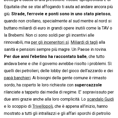
Equitalia che se stai affogando ti aiuta ad andare ancora più
giù.
Strade, ferrovie e ponti sono in uno stato pietoso
,
quando non crollano, specialmente al sud mentre al nord si
buttano miliardi di euro in grandi opere inutili come la TAV o
la Brebemi. Non ci sono soldi per gli incentivi alle
rinnovabili, ma
per gli inceneritori sì
.
Miliardi di tagli
alla
sanità e pensioni sempre più magre. Un Paese in rovina.
Per due anni l’ebetino ha raccontato balle
, che tutto
andava bene e che il governo avrebbe risolto i problemi. Sì:
quelli dei petrolieri, delle lobby del gioco dell’azzardo e dei
papà banchieri
. Ai bisogni della gente comune è rimasto
sordo, ha coperto le loro richieste con
supercazzole
rilanciate a tappeto dai media di regime. E’ sopravissuto per
due anni grazie anche alla loro complicità. Lo
scandalo Guidi
e lo scoppio di
Trivellopoli
, che è appena all’inizio, hanno
mostrato a tutti gli intrallazzi e gli affari sporchi di petrolio