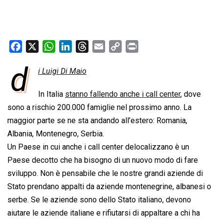
F
X
W
L
T
E
C
P
a
h
i
h
m
o
r
d
i Luigi Di Maio
c
a
n
r
a
p
i
e
t
k
e
i
y
n
In Italia
stanno fallendo anche i call center
, dove
b
s
e
a
l
L
t
sono a rischio 200.000 famiglie nel prossimo anno. La
o
A
d
d
i
maggior parte se ne sta andando all’estero: Romania,
o
p
I
s
n
Albania, Montenegro, Serbia.
k
p
n
k
Un Paese in cui anche i call center delocalizzano è un
Paese decotto che ha bisogno di un nuovo modo di fare
sviluppo. Non è pensabile che le nostre grandi aziende di
Stato prendano appalti da aziende montenegrine, albanesi o
serbe. Se le aziende sono dello Stato italiano, devono
aiutare le aziende italiane e rifiutarsi di appaltare a chi ha