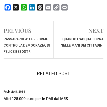
F
X
W
L
T
E
C
P
a
h
i
h
m
o
r
c
a
n
r
a
p
i
e
t
k
e
i
y
n
PREVIOUS
NEXT
b
s
e
a
l
L
t
o
A
d
d
i
PASSAPAROLA: LE RIFORME
QUANDO L’ACQUA TORNA
o
p
I
s
n
CONTRO LA DEMOCRAZIA, DI
NELLE MANI DEI CITTADINI
k
p
n
k
FELICE BESOSTRI
RELATED POST
Febbraio 8, 2016
Altri 128.000 euro per le PMI dal M5S