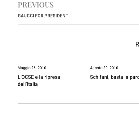
PREVIOUS
b
s
e
a
l
L
t
o
A
d
d
i
GAUCCI FOR PRESIDENT
o
p
I
s
n
k
p
n
k
R
Maggio 26, 2010
Agosto 30, 2010
L’OCSE e la ripresa
Schifani, basta la par
dell’Italia