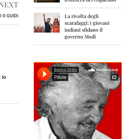
0
NEXT
1
1
La rivolta degli
I O GUIDI
scarafaggi: i giovani
2
0
indiani sfidano il
1
governo Modi
2
2
0
1
3
 io
2
0
1
4
2
0
1
5
2