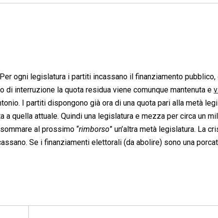
Per ogni legislatura i partiti incassano il finanziamento pubblico, 
aso di interruzione la quota residua viene comunque mantenuta e
v
onio. I partiti dispongono già ora di una quota pari alla metà legi
 quella attuale. Quindi una legislatura e mezza per circa un mil
rà sommare al prossimo “
rimborso
” un’altra metà legislatura. La cri
cassano. Se i finanziamenti elettorali (da abolire) sono una porcata