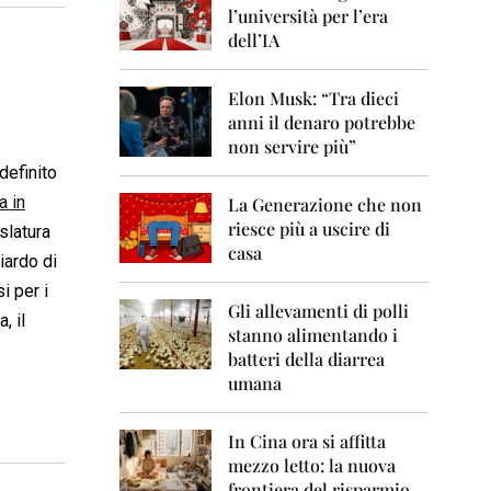
0
l’università per l’era
6
dell’IA
2
0
Elon Musk: “Tra dieci
0
anni il denaro potrebbe
7
non servire più”
2
definito
0
a in
La Generazione che non
0
8
riesce più a uscire di
slatura
casa
iardo di
2
0
si per i
0
Gli allevamenti di polli
, il
9
stanno alimentando i
batteri della diarrea
2
umana
0
1
0
In Cina ora si affitta
mezzo letto: la nuova
2
frontiera del risparmio