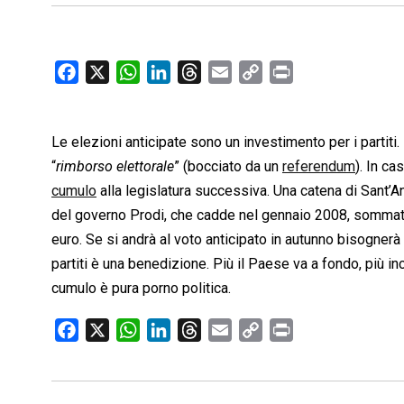
F
X
W
L
T
E
C
P
a
h
i
h
m
o
r
c
a
n
r
a
p
i
Le elezioni anticipate sono un investimento per i partiti. 
e
t
k
e
i
y
n
b
s
e
a
l
L
t
“
rimborso elettorale
” (bocciato da un
referendum
). In c
o
A
d
d
i
cumulo
alla legislatura successiva. Una catena di Sant’Ant
o
p
I
s
n
del governo Prodi, che cadde nel gennaio 2008, sommata a
k
p
n
k
euro. Se si andrà al voto anticipato in autunno bisogne
partiti è una benedizione. Più il Paese va a fondo, più in
cumulo è pura porno politica.
F
X
W
L
T
E
C
P
a
h
i
h
m
o
r
c
a
n
r
a
p
i
e
t
k
e
i
y
n