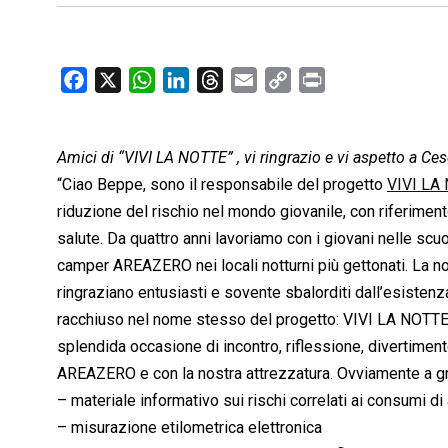
F
X
W
L
T
E
C
P
a
h
i
h
m
o
r
c
a
n
r
a
p
i
Amici di “VIVI LA NOTTE” , vi ringrazio e vi aspetto a Cese
e
t
k
e
i
y
n
b
s
e
a
l
L
t
“Ciao Beppe, sono il responsabile del progetto
VIVI LA
o
A
d
d
i
riduzione del rischio nel mondo giovanile, con riferimento
o
p
I
s
n
salute. Da quattro anni lavoriamo con i giovani nelle scuo
k
p
n
k
camper AREAZERO nei locali notturni più gettonati. La nos
ringraziano entusiasti e sovente sbalorditi dall’esistenz
racchiuso nel nome stesso del progetto: VIVI LA NOTTE. 
splendida occasione di incontro, riflessione, divertimento
AREAZERO e con la nostra attrezzatura. Ovviamente a gra
– materiale informativo sui rischi correlati ai consumi di 
– misurazione etilometrica elettronica