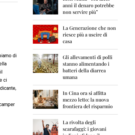
0
anni il denaro potrebbe
6
non servire più”
2
0
La Generazione che non
0
7
riesce più a uscire di
casa
2
0
piamo di
0
Gli allevamenti di polli
8
stanno alimentando i
ella
batteri della diarrea
il
2
umana
0
e ci
0
dicante,
9
In Cina ora si affitta
mezzo letto: la nuova
2
l camper
frontiera del risparmio
0
1
0
La rivolta degli
scarafaggi: i giovani
2