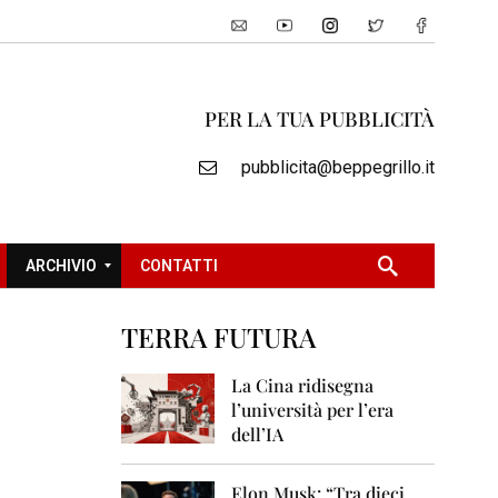
PER LA TUA PUBBLICITÀ
pubblicita@beppegrillo.it
ARCHIVIO
CONTATTI
TERRA FUTURA
2
0
La Cina ridisegna
0
l’università per l’era
5
dell’IA
2
0
Elon Musk: “Tra dieci