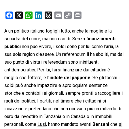
F
X
W
L
T
E
C
P
a
h
i
h
m
o
r
c
a
n
r
a
p
i
A un politico italiano togligli tutto, anche la moglie e la
e
t
k
e
i
y
n
squadra del cuore, ma non i soldi. Senza
finanziamenti
b
s
e
a
l
L
t
pubblici
non può vivere, i soldi sono per lui come l’aria, la
o
A
d
d
i
sua sola ragion d’essere. Un referendum li ha aboliti, ma dal
o
p
I
s
n
suo punto di vista i referendum sono ininfluenti,
k
p
n
k
antidemocratici. Per lui, farsi finanziare dai cittadini è
meglio che fottere, è
l’indole del pappone
. Se gli tocchi i
soldi può anche impazzire e sproloquiare sentenze
storiche e contabili ai giornali, sempre pronti a raccogliere i
ragli dei politici. I partiti, nel timore che i cittadini si
incazzino e pretendano che non ricevano più un miliardo di
euro da investire in Tanzania o in Canada o in immobili
personali, come
Lusi
, hanno mandato avanti
Bersani
che
si