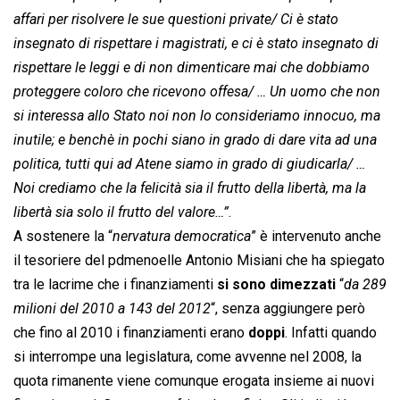
affari per risolvere le sue questioni private/ Ci è stato
insegnato di rispettare i magistrati, e ci è stato insegnato di
rispettare le leggi e di non dimenticare mai che dobbiamo
proteggere coloro che ricevono offesa/ … Un uomo che non
si interessa allo Stato noi non lo consideriamo innocuo, ma
inutile; e benchè in pochi siano in grado di dare vita ad una
politica, tutti qui ad Atene siamo in grado di giudicarla/ …
Noi crediamo che la felicità sia il frutto della libertà, ma la
libertà sia solo il frutto del valore…”
.
A sostenere la “
nervatura democratica
” è intervenuto anche
il tesoriere del pdmenoelle Antonio Misiani che ha spiegato
tra le lacrime che i finanziamenti
si sono dimezzati
“
da 289
milioni del 2010 a 143 del 2012
“, senza aggiungere però
che fino al 2010 i finanziamenti erano
doppi
. Infatti quando
si interrompe una legislatura, come avvenne nel 2008, la
quota rimanente viene comunque erogata insieme ai nuovi