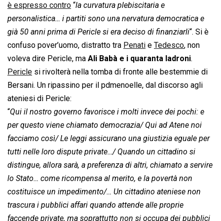
è espresso contro
“
la curvatura plebiscitaria e
personalistica… i partiti sono una nervatura democratica e
già 50 anni prima di Pericle si era deciso di finanziarli
“. Si è
confuso pover’uomo, distratto tra
Penati
e
Tedesco
, non
voleva dire Pericle, ma
Ali Babà e i quaranta ladroni
.
Pericle
si rivolterà nella tomba di fronte alle bestemmie di
Bersani. Un ripassino per il pdmenoelle, dal discorso agli
ateniesi di Pericle:
“
Qui il nostro governo favorisce i molti invece dei pochi: e
per questo viene chiamato democrazia/ Qui ad Atene noi
facciamo così/ Le leggi assicurano una giustizia eguale per
tutti nelle loro dispute private…/ Quando un cittadino si
distingue, allora sarà, a preferenza di altri, chiamato a servire
lo Stato… come ricompensa al merito, e la povertà non
costituisce un impedimento/… Un cittadino ateniese non
trascura i pubblici affari quando attende alle proprie
faccende private, ma soprattutto non si occupa dei pubblici