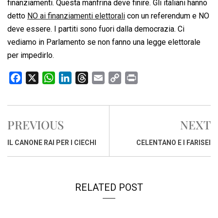
finanziamenti. Questa manfrina deve finire. Gli italiani hanno
detto
NO ai finanziamenti elettorali
con un referendum e NO
deve essere. I partiti sono fuori dalla democrazia. Ci
vediamo in Parlamento se non fanno una legge elettorale
per impedirlo.
F
X
W
L
T
E
C
P
a
h
i
h
m
o
r
c
a
n
r
a
p
i
e
t
k
e
i
y
n
PREVIOUS
NEXT
b
s
e
a
l
L
t
o
A
d
d
i
IL CANONE RAI PER I CIECHI
CELENTANO E I FARISEI
o
p
I
s
n
k
p
n
k
RELATED POST